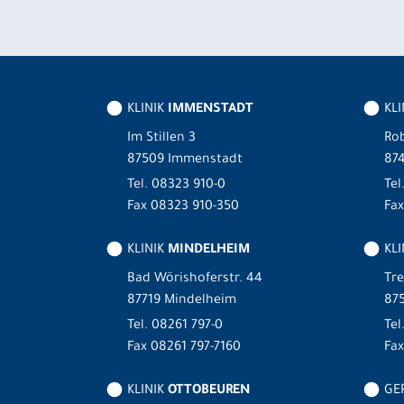
KLINIK
IMMENSTADT
KL
Im Stillen 3
Rob
87509 Immenstadt
87
Tel.
08323 910-0
Tel
Fax 08323 910-350
Fax
KLINIK
MINDELHEIM
KLI
Bad Wörishoferstr. 44
Tre
87719 Mindelheim
875
Tel.
08261 797-0
Tel
Fax 08261 797-7160
Fa
KLINIK
OTTOBEUREN
GER