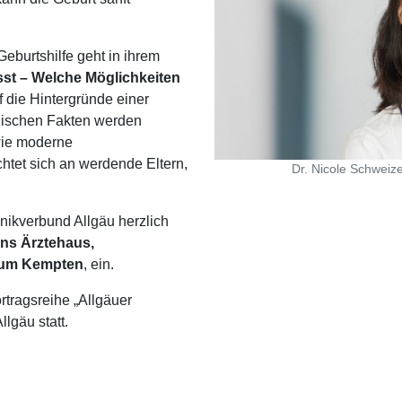
Geburtshilfe geht in ihrem
sst – Welche Möglichkeiten
 die Hintergründe einer
nischen Fakten werden
wie moderne
ichtet sich an werdende Eltern,
Dr. Nicole Schweize
nikverbund Allgäu herzlich
ins Ärztehaus,
kum Kempten
, ein.
rtragsreihe „Allgäuer
lgäu statt.