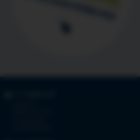
KLINIK
IMMENSTADT
Im Stillen 3
87509 Immenstadt
Tel.
08323 910-0
Fax 08323 910-350