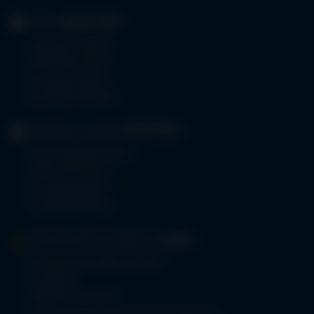
KLINIK
OBERSTDORF
Trettachstraße 16
87561 Oberstdorf
Tel.
08322 703-0
Fax 08322 703-402
GERIATRIE-KLINIKEN
SONTHOFEN
Prinz-Luitpold-Straße 1
87527 Sonthofen
Tel.
08321 804-0
Fax 08321 804-119
MVZ-FACHPRAXENVERBUND
ALLGÄU
Klinikverbund Allgäu gGmbH
Im Stillen 2
87509 Immenstadt