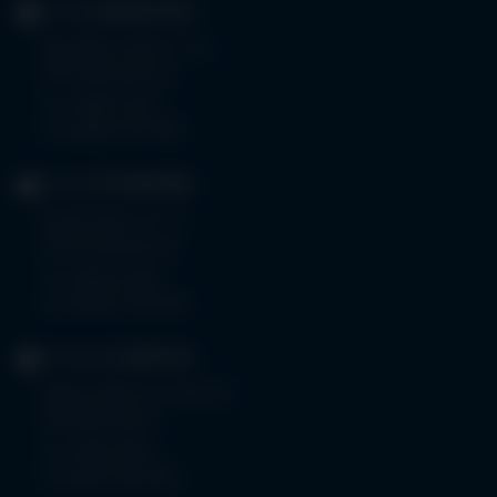
KLINIK
MINDELHEIM
Bad Wörishoferstr. 44
87719 Mindelheim
Tel.
08261 797-0
Fax 08261 797-7160
KLINIK
OTTOBEUREN
Memminger Str. 31
87724 Ottobeuren
Tel.
08332 792-0
Fax 08332 792-5416
KLINIKUM
KEMPTEN
Robert-Weixler-Straße 50
87439 Kempten
Tel.
0831 530-0
Fax 0831 530-3533