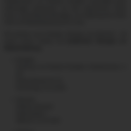
Notfallmedizin am Klinikum Kempten veranstaltet diese
Aktionstage gemeinsam mit dem Bayerischen Roten
Kreuz, Kreisverband Oberallgäu, zur Förderung der Ersten
Hilfe und Wiederbelebung durch Laien.
Wir kommen nach Kempten, Betzigau und Altusried – mit
einem kurzen Vortrag und
praktischen Übungen zur
Wiederbelebung
.
Kempten
Ärztehaus am Klinikum Kempten, Konferenzzone, 4.
OG
Robert-Weixler-Str. 50
Donnerstag, 16.10.2025
Altusried
Rathaus Altusried
Rathausplatz 1
Mittwoch, 22.10.2025