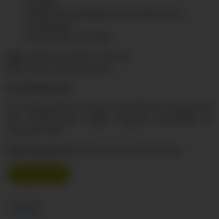
Betzigau
Bürgerzentrum Betzigau beim Gasthof Hirsch
Hauptstraße 7
Donnerstag, 23.10.2025
Zeit:
Jeweils von 19:00 – 20:30 Uhr
Für:
Schüler und Erwachsene.
Der Eintritt ist frei.
Der Vortrag findet im Rahmen der Patienten-Vortragsreihe
des Klinikverbunds Allgäu „Allgäuer Gesundheit im
Gespräch“ statt.
Üben Sie mit uns!
Wir freuen uns auf Ihr Kommen.
Flyer ansehen
Zurück