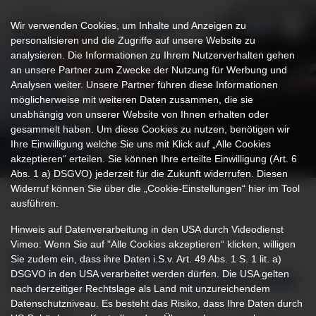
Wir verwenden Cookies, um Inhalte und Anzeigen zu
personalisieren und die Zugriffe auf unsere Website zu
analysieren. Die Informationen zu Ihrem Nutzerverhalten gehen
an unsere Partner zum Zwecke der Nutzung für Werbung und
Analysen weiter. Unsere Partner führen diese Informationen
möglicherweise mit weiteren Daten zusammen, die sie
unabhängig von unserer Website von Ihnen erhalten oder
gesammelt haben. Um diese Cookies zu nutzen, benötigen wir
Ihre Einwilligung welche Sie uns mit Klick auf „Alle Cookies
akzeptieren“ erteilen. Sie können Ihre erteilte Einwilligung (Art. 6
Abs. 1 a) DSGVO) jederzeit für die Zukunft widerrufen. Diesen
Widerruf können Sie über die „Cookie-Einstellungen“ hier im Tool
ausführen.
Hinweis auf Datenverarbeitung in den USA durch Videodienst
Vimeo: Wenn Sie auf "Alle Cookies akzeptieren“ klicken, willigen
Sie zudem ein, dass ihre Daten i.S.v. Art. 49 Abs. 1 S. 1 lit. a)
WELTWEITER TAG DER
DSGVO in den USA verarbeitet werden dürfen. Die USA gelten
WIEDERBELEBUNG - HAND AUFS HERZ
nach derzeitiger Rechtslage als Land mit unzureichendem
Datenschutzniveau. Es besteht das Risiko, dass Ihre Daten durch
14.10.2025