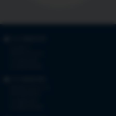
KLINIK
IMMENSTADT
Im Stillen 3
87509 Immenstadt
Tel.
08323 910-0
Fax 08323 910-350
KLINIK
MINDELHEIM
Bad Wörishoferstr. 44
87719 Mindelheim
Tel.
08261 797-0
Fax 08261 797-7160