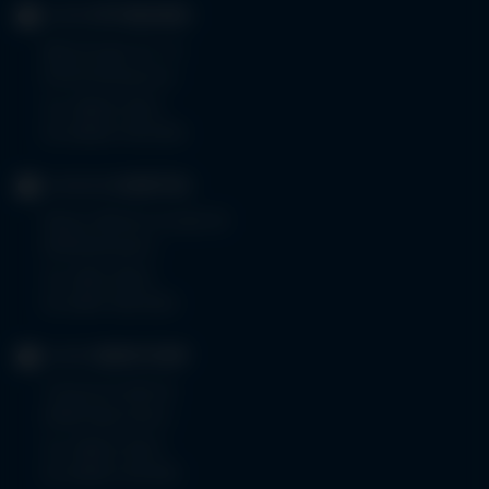
KLINIK
OTTOBEUREN
Memminger Str. 31
87724 Ottobeuren
Tel.
08332 792-0
Fax 08332 792-5416
KLINIKUM
KEMPTEN
Robert-Weixler-Straße 50
87439 Kempten
Tel.
0831 530-0
Fax 0831 530-3533
KLINIK
OBERSTDORF
Trettachstraße 16
87561 Oberstdorf
Tel.
08322 703-0
Fax 08322 703-402