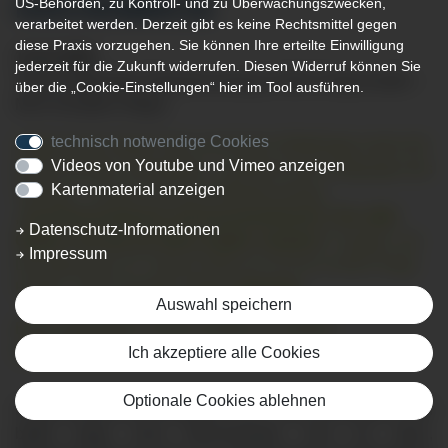
US-Behörden, zu Kontroll- und zu Überwachungszwecken,
KNOCHENBRÜCHE
verarbeitet werden. Derzeit gibt es keine Rechtsmittel gegen
diese Praxis vorzugehen. Sie können Ihre erteilte Einwilligung
12.01.2026
jederzeit für die Zukunft widerrufen. Diesen Widerruf können Sie
Termin abgesagt: Patientenvortrag im MVZ Heigl Health –
über die „Cookie-Einstellungen“ hier im Tool ausführen.
MVZ Kempten-Allgäu
technisch notwendige Cookies
Aufgrund der aktuell sehr unsicheren Wetterlage sowie der
Videos von Youtube und Vimeo anzeigen
damit erhöhten Sturzgefahr – gerade für die Zielgruppe des
Kartenmaterial anzeigen
Vortrags – müssen wir den Patientenvortrag
„Knochenschwund und Knochenbrüche: Die stille
Datenschutz-Informationen
Gefahr und wie wir diese Gefahr meistern“
morgen, am
Impressum
Dienstag, dem 13. Januar 2026 um 19 Uhr im MVZ Heigl
Health – MVZ Kempten-Allgäu
absagen
.
Auswahl speichern
Einen alternativen Termin werden wir zeitnah
Ich akzeptiere alle Cookies
kommunizieren.
Optionale Cookies ablehnen
Knochenschwund entwickelt sich meist unbemerkt und
bleibt lange ohne Beschwerden. Erst ein Sturz,