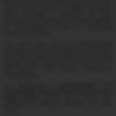
Rückenschmerzen oder ein schleichender Knochenbruch
machen deutlich, wie stark die Stabilität des Skeletts
bereits beeinträchtigt ist. Osteoporose und daraus
entstehende Knochenbrüche drohen sowohl die Mobilität,
die Selbstständigkeit und auch die Lebensqualität
erheblich einzuschränken.
Viele wissen jedoch nicht, dass Knochenschwund
heutzutage schnell und gut diagnostiziert und behandelt
werden kann. Damit können wirkungsvoll Knochenbrüche
verhindert werden. Leider müssen aber immer noch zu
viele Menschen wegen derartiger Knochenbrüche
behandelt werden.
Im Patientenvortrag
„Knochenschwund und
Knochenbrüche: Die stille Gefahr und wie wir diese
Gefahr meistern“
informiert Prof. Dr. Georg Täger,
Orthopäde und Unfallchirurg, verständlich über dieses
Thema.