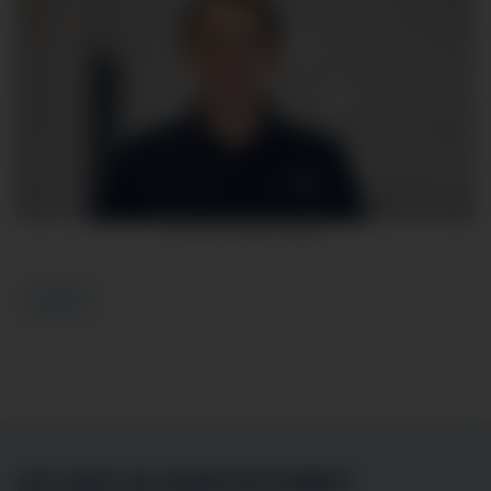
Prof. Dr. Georg Täger
Zurück
SIE SIND AN EINER MITARBEIT