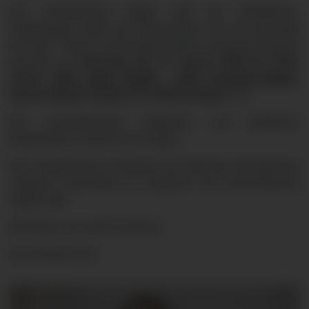
Der Klinikverbund Allgäu lädt alle Betroffenen,
Angehörigen sowie alle Interessierten, die sich frühzeitig
mit dem Thema Knochengesundheit auseinandersetzen
möchten, am
Dienstag, den 13. Januar 2026 um 19:00
Uhr
ins
MVZ Heigl Health - MVZ Kempten-Allgäu
,
Robert-Weixler-Straße 19, 87439 Kempten,
ein.
Bei anschließenden Häppchen und Getränken
beantworten wir gerne Ihre Fragen.
Der Vortrag findet im Rahmen der Patienten-Vortragsreihe
„Allgäuer Gesundheit im Gespräch“ des Klinikverbunds
Allgäu statt.
Wir freuen uns auf Ihr Kommen.
Der Eintritt ist frei!