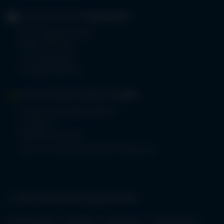
GERIATRIE-KLINIKEN
SONTHOFEN
Prinz-Luitpold-Straße 1
87527 Sonthofen
Tel.
08321 804-0
Fax 08321 804-119
MVZ-FACHPRAXENVERBUND
ALLGÄU
Klinikverbund Allgäu gGmbH
Im Stillen 2
87509 Immenstadt
www.mvz-fachpraxenverbund-allgaeu.de
© 2026 Klinikverbund Allgäu gGmbH
Karriereportal
Kontakt
Impressum
Datenschutz