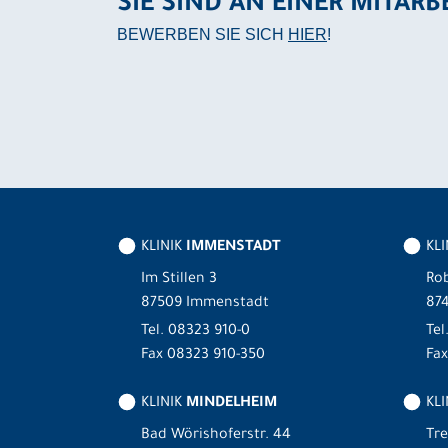
SIE SIND AN EINER MITARB
BEWERBEN SIE SICH
HIER
!
KLINIK
IMMENSTADT
KL
Im Stillen 3
Rob
87509 Immenstadt
87
Tel.
08323 910-0
Tel
Fax 08323 910-350
Fax
KLINIK
MINDELHEIM
KLI
Bad Wörishoferstr. 44
Tre