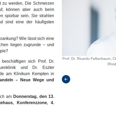
nnt zu werden. Die Schmerzen
auf, können aber auch beim
n spürbar sein. Sie strahlen
d sind eine der häufigsten
krankung? Wie lässt sich eine
chen liegen zugrunde – und
apie?
Prof. Dr. Ricardo Felberbaum, C
beschäftigen sich Prof. Dr.
Rhod
uenklinik und Dr. Eszter
esprechstunde am Klinikum Kempten,
unde am Klinikum Kempten in
e Kaufbeuren
ehandeln – Neue Wege und
lich am
Donnerstag, den 13.
ehaus, Konferenzzone, 4.