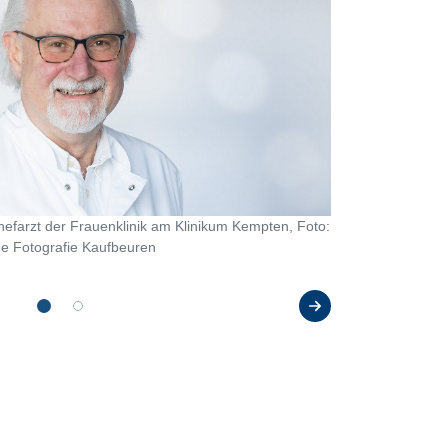
hefarzt der Frauenklinik am Klinikum Kempten, Foto:
e Fotografie Kaufbeuren
Dr. Eszter Kugl