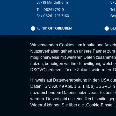
87719 Mindelheim
875
Tel.
08261 797-0
Tel
Fax 08261 797-7160
Fa
KLINIK
OTTOBEUREN
GER
Memminger Str. 31
Pri
87724 Ottobeuren
87
Wir verwenden Cookies, um Inhalte und Anzeige
Tel.
08332 792-0
Tel
Nutzerverhalten gehen an unsere Partner zum 
Fax 08332 792-5416
Fax
möglicherweise mit weiteren Daten zusammen,
nutzen, benötigen wir Ihre Einwilligung welche S
MVZ-FACHPRAXENVERBUND
ALLGÄU
DSGVO) jederzeit für die Zukunft widerrufen. 
Klinikverbund Allgäu gGmbH
Hinweis auf Datenverarbeitung in den USA durc
Im Stillen 2
Daten i.S.v. Art. 49 Abs. 1 S. 1 lit. a) DSGVO
87509 Immenstadt
unzureichendem Datenschutzniveau. Es besteh
www.mvz-fachpraxenverbund-allgaeu.de
werden. Derzeit gibt es keine Rechtsmittel geg
Widerruf können Sie über die „Cookie-Einstell