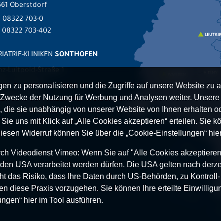
61 Oberstdorf
.
08322 703-0
x 08322 703-402
IATRIE-KLINIKEN
SONTHOFEN
nz-Luitpold-Straße 1
527 Sonthofen
n zu personalisieren und die Zugriffe auf unsere Website zu a
.
08321 804-0
Zwecke der Nutzung für Werbung und Analysen weiter. Unsere P
 08321 804-119
 die sie unabhängig von unserer Website von Ihnen erhalten 
ie uns mit Klick auf „Alle Cookies akzeptieren“ erteilen. Sie kön
Diesen Widerruf können Sie über die „Cookie-Einstellungen“ hier
h Videodienst Vimeo: Wenn Sie auf "Alle Cookies akzeptieren“ 
 in den USA verarbeitet werden dürfen. Die USA gelten nach derze
t das Risiko, dass Ihre Daten durch US-Behörden, zu Kontroll
en diese Praxis vorzugehen. Sie können Ihre erteilte Einwilligun
ungen“ hier im Tool ausführen.