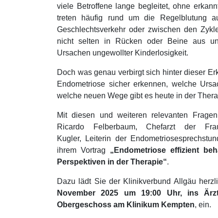
viele Betroffene lange begleitet, ohne erka
treten häufig rund um die Regelblutung 
Geschlechtsverkehr oder zwischen den Zykle
nicht selten in Rücken oder Beine aus un
Ursachen ungewollter Kinderlosigkeit.
Doch was genau verbirgt sich hinter dieser Er
Endometriose sicher erkennen, welche Ursa
welche neuen Wege gibt es heute in der Ther
Mit diesen und weiteren relevanten Fragen 
Ricardo Felberbaum, Chefarzt der Fra
Dr. Eszter Kugler, Leiterin der Endometrios
Kugler, Leiterin der Endometriosesprechst
Foto: Rhode Fotografi
ihrem Vortrag
„Endometriose effizient b
Perspektiven in der Therapie“
.
Dazu lädt Sie der Klinikverbund Allgäu herz
November 2025 um 19:00 Uhr, ins Ärzt
Obergeschoss am Klinikum Kempten
, ein.