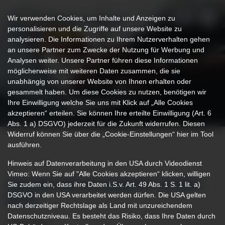
Wir verwenden Cookies, um Inhalte und Anzeigen zu
personalisieren und die Zugriffe auf unsere Website zu
analysieren. Die Informationen zu Ihrem Nutzerverhalten gehen
an unsere Partner zum Zwecke der Nutzung für Werbung und
Analysen weiter. Unsere Partner führen diese Informationen
möglicherweise mit weiteren Daten zusammen, die sie
unabhängig von unserer Website von Ihnen erhalten oder
gesammelt haben. Um diese Cookies zu nutzen, benötigen wir
Ihre Einwilligung welche Sie uns mit Klick auf „Alle Cookies
akzeptieren“ erteilen. Sie können Ihre erteilte Einwilligung (Art. 6
Abs. 1 a) DSGVO) jederzeit für die Zukunft widerrufen. Diesen
Widerruf können Sie über die „Cookie-Einstellungen“ hier im Tool
ausführen.
Hinweis auf Datenverarbeitung in den USA durch Videodienst
Vimeo: Wenn Sie auf "Alle Cookies akzeptieren“ klicken, willigen
Sie zudem ein, dass ihre Daten i.S.v. Art. 49 Abs. 1 S. 1 lit. a)
ZEICHEN DER SOLIDARITÄT SETZEN –
DSGVO in den USA verarbeitet werden dürfen. Die USA gelten
JETZT
nach derzeitiger Rechtslage als Land mit unzureichendem
Datenschutzniveau. Es besteht das Risiko, dass Ihre Daten durch
14.12.2021