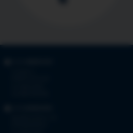
KLINIK
IMMENSTADT
Im Stillen 3
87509 Immenstadt
Tel.
08323 910-0
Fax 08323 910-350
KLINIK
MINDELHEIM
Bad Wörishoferstr. 44
87719 Mindelheim