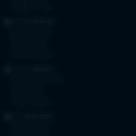
Tel.
08261 797-0
Fax 08261 797-7160
KLINIK
OTTOBEUREN
Memminger Str. 31
87724 Ottobeuren
Tel.
08332 792-0
Fax 08332 792-5416
KLINIKUM
KEMPTEN
Robert-Weixler-Straße 50
87439 Kempten
Tel.
0831 530-0
Fax 0831 530-3533
KLINIK
OBERSTDORF
Trettachstraße 16
87561 Oberstdorf