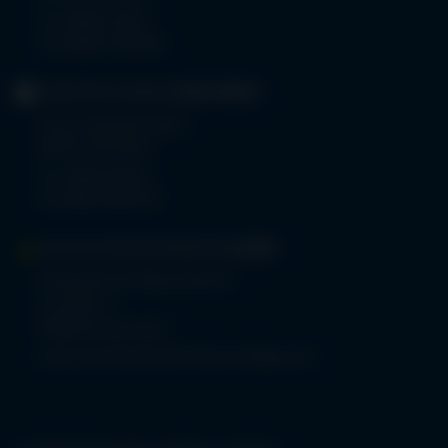
Tel.
08322 703-0
Fax 08322 703-402
GERIATRIE-KLINIKEN
SONTHOFEN
Prinz-Luitpold-Straße 1
87527 Sonthofen
Tel.
08321 804-0
Fax 08321 804-119
MVZ-FACHPRAXENVERBUND
ALLGÄU
Klinikverbund Allgäu gGmbH
Im Stillen 2
87509 Immenstadt
www.mvz-fachpraxenverbund-allgaeu.de