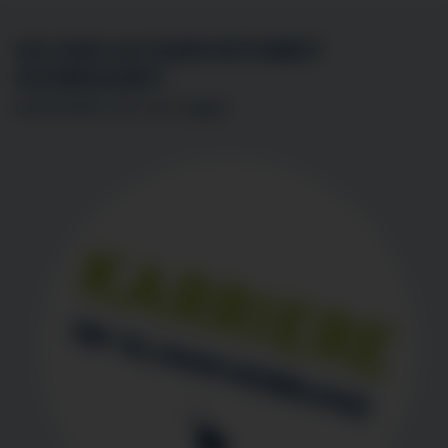
SIE SIND AN EINER MITARBEIT
INTERESSIERT?
BEWERBEN SIE SICH
HIER
!