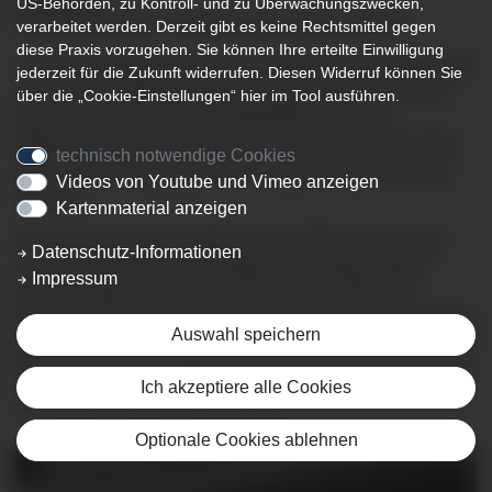
US-Behörden, zu Kontroll- und zu Überwachungszwecken,
Klinik Immenstadt – Spende an die Intensivstation
verarbeitet werden. Derzeit gibt es keine Rechtsmittel gegen
diese Praxis vorzugehen. Sie können Ihre erteilte Einwilligung
„Wir möchten jetzt handeln,“ so Rudolf und Petra Mükusch
jederzeit für die Zukunft widerrufen. Diesen Widerruf können Sie
von der Firma Mükusch Einrichtungen GmbH & Co. KG,
über die „Cookie-Einstellungen“ hier im Tool ausführen.
Obermaiselstein,“ und den Mitarbeiterinnen und
Mitarbeitern der Intensivstation an der Klinik Immenstadt
technisch notwendige Cookies
unsere Wertschätzung durch die Spende zum Ausdruck
Videos von Youtube und Vimeo anzeigen
bringen.
Kartenmaterial anzeigen
Im Namen der Intensivstation an der Klinik Immenstadt
Datenschutz-Informationen
nahmen Oberarzt Dr. Lutz Wagner und Stationsleiter
Impressum
Helmut Vogler den Scheck in Höhe von 3.500 Euro
entgegen und freuten sich über das Zeichen der Solidarität
Auswahl speichern
eines Unternehmens aus der Region und der Bevölkerung
des südlichen Oberallgäus, für die Sie rund um die Uhr an
Ich akzeptiere alle Cookies
365 Tagen im Jahr im Einsatz sind.
Optionale Cookies ablehnen