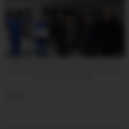
Bildunterschrift: Von links: Dr. Lutz Wagner, Helmut Vogler, Rudolf
und Petra Mükusch, Julia Eggel, örtliche Betriebsleitung und
Markus Treffler, Klinikverbund-Geschäftsführer | Foto: Christian
Wucherer / Klinikverbund Allgäu
Zurück