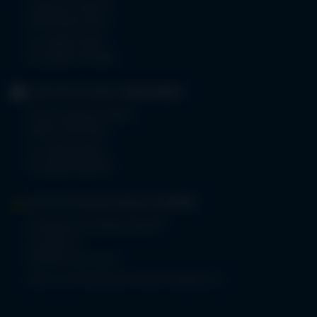
Trettachstraße 16
87561 Oberstdorf
Tel.
08322 703-0
Fax 08322 703-402
GERIATRIE-KLINIKEN
SONTHOFEN
Prinz-Luitpold-Straße 1
87527 Sonthofen
Tel.
08321 804-0
Fax 08321 804-119
MVZ-FACHPRAXENVERBUND
ALLGÄU
Klinikverbund Allgäu gGmbH
Im Stillen 2
87509 Immenstadt
www.mvz-fachpraxenverbund-allgaeu.de