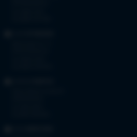
87719 Mindelheim
Tel.
08261 797-0
Fax 08261 797-7160
KLINIK
OTTOBEUREN
Memminger Str. 31
87724 Ottobeuren
Tel.
08332 792-0
Fax 08332 792-5416
KLINIKUM
KEMPTEN
Robert-Weixler-Straße 50
87439 Kempten
Tel.
0831 530-0
Fax 0831 530-3533
KLINIK
OBERSTDORF