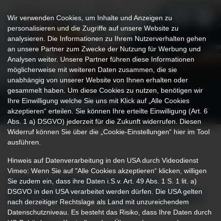
Wir verwenden Cookies, um Inhalte und Anzeigen zu
personalisieren und die Zugriffe auf unsere Website zu
analysieren. Die Informationen zu Ihrem Nutzerverhalten gehen
an unsere Partner zum Zwecke der Nutzung für Werbung und
Analysen weiter. Unsere Partner führen diese Informationen
möglicherweise mit weiteren Daten zusammen, die sie
unabhängig von unserer Website von Ihnen erhalten oder
gesammelt haben. Um diese Cookies zu nutzen, benötigen wir
Ihre Einwilligung welche Sie uns mit Klick auf „Alle Cookies
akzeptieren“ erteilen. Sie können Ihre erteilte Einwilligung (Art. 6
Abs. 1 a) DSGVO) jederzeit für die Zukunft widerrufen. Diesen
Widerruf können Sie über die „Cookie-Einstellungen“ hier im Tool
ausführen.
Hinweis auf Datenverarbeitung in den USA durch Videodienst
Vimeo: Wenn Sie auf "Alle Cookies akzeptieren“ klicken, willigen
Sie zudem ein, dass ihre Daten i.S.v. Art. 49 Abs. 1 S. 1 lit. a)
TURBULENZEN IM HERZ: WIE
DSGVO in den USA verarbeitet werden dürfen. Die USA gelten
GEFÄHRLICH IST VORHOFFLIMMERN?
nach derzeitiger Rechtslage als Land mit unzureichendem
Datenschutzniveau. Es besteht das Risiko, dass Ihre Daten durch
13.04.2026