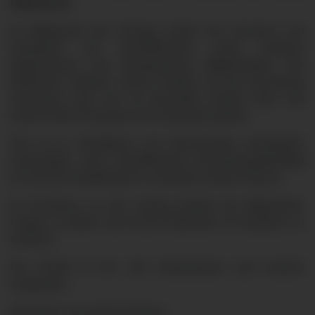
Ottobeuren
.
Im Mittelpunkt des Vortrags stehen die Ursachen und
Symptome von Vorhofflimmern sowie moderne
diagnostische und therapeutische Möglichkeiten. Die
Referentin erläutert, welche Risiken mit der Erkrankung
verbunden sind, wie sie behandelt werden kann und
welche Rolle Prävention und Lebensstil spielen.
Ziel ist es, Betroffenen und Interessierten verständlich
aufzuzeigen, wann Vorhofflimmern behandlungsbedürftig
ist und wie Komplikationen vermieden werden können.
Im Anschluss an den Vortrag besteht die Möglichkeit,
Fragen zu stellen und mit der Referentin ins Gespräch zu
kommen.
Der Eintritt ist frei. Alle Interessierten sind herzlich
eingeladen.
Wir freuen uns auf Ihr Kommen.