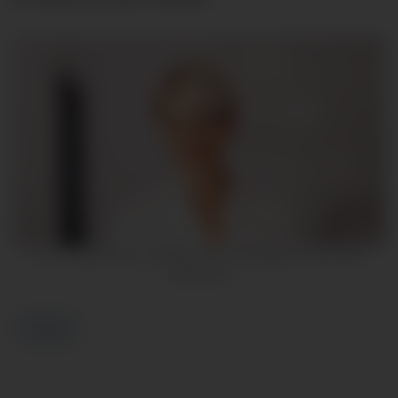
Dr. Cornelia Monat, Chefärztin der Kardiologie an der Klinik
Ottobeuren
Zurück