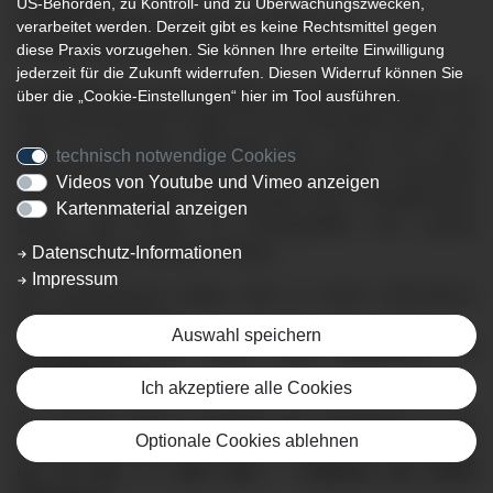
US-Behörden, zu Kontroll- und zu Überwachungszwecken,
Patientenvortrag zu Ursachen, Risiken und
verarbeitet werden. Derzeit gibt es keine Rechtsmittel gegen
Behandlungsmöglichkeiten
diese Praxis vorzugehen. Sie können Ihre erteilte Einwilligung
jederzeit für die Zukunft widerrufen. Diesen Widerruf können Sie
Vorhofflimmern ist die häufigste Herzrhythmusstörung und
über die „Cookie-Einstellungen“ hier im Tool ausführen.
kann weitreichende Folgen für die Gesundheit haben. Oft
bleibt es zunächst unbemerkt oder äußert sich durch
technisch notwendige Cookies
unspezifische Beschwerden wie Herzstolpern, Schwindel
Videos von Youtube und Vimeo anzeigen
oder Leistungsabfall. Unbehandelt kann Vorhofflimmern
Kartenmaterial anzeigen
jedoch das Risiko für Schlaganfälle und andere
Komplikationen deutlich erhöhen.
Datenschutz-Informationen
Impressum
Der Klinikverbund Allgäu lädt zu einem informativen
Patientenvortrag ein:
Auswahl speichern
„Turbulenzen im Herz: Wie gefährlich ist
Vorhofflimmern?“
Ich akzeptiere alle Cookies
Dr. Cornelia Monat, Chefärztin der Kardiologie an der
Optionale Cookies ablehnen
Klinik Ottobeuren, informiert am
Mittwoch, 22. April 2026,
um 19 Uhr
im
Café Otto – Cafeteria der Klinik