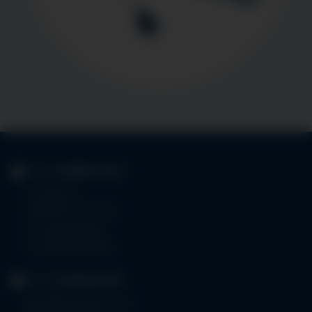
KLINIK
IMMENSTADT
Im Stillen 3
87509 Immenstadt
Tel.
08323 910-0
Fax 08323 910-350
KLINIK
MINDELHEIM
Bad Wörishoferstr. 44