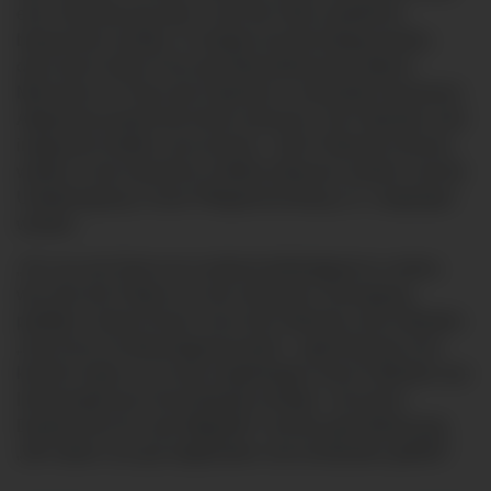
eine Teamsitzung statt, in der die Fälle ausführlich
besprochen werden. In Studien konnte belegt werden,
dass durch diese Form der Behandlung des älteren
Menschen im Team die Patienten in wesentlich besserem
Allgemeinzustand die Klinik verlassen. Die Patienten sind
insgesamt mobiler und sicherer, mehr Patienten können
wieder in das häusliche Umfeld entlassen werden und die
Unterbringung in einer Pflegeeinrichtung u.U. umgangen
werden.
„Für uns als Ärzte ist es äußerst befriedigend zu sehen,
wie sehr der Patient von der intensiven Versorgung
profitiert“, betont Zinser. Auch die Patienten sind zufrieden.
„Das Echo ist überwiegend positiv“, sagt Klössing. Erst
kürzlich habe er von den Angehörigen eines Patienten aus
Immenstadt eine Ansichtskarte erhalten mit einem
Dankeschön für „das Mitgefühl“ und die gute Betreuung:
„Wir haben uns gut aufgehoben und verstanden gefühlt.“