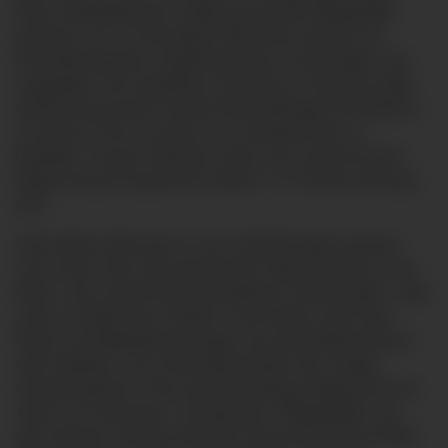
einen Aufenthaltsraum. Eigens geschulte Pflegekräfte
kümmern sich um die älteren Menschen ebenso wie
Physiotherapeuten, Ergotherapeuten, Psychologen und
Logopäden, die mindestens zwei Mal am Tag eine halbe
Stunde lang mit den Kranken Behandlungen durchführen.
„Es geht ja nicht nur darum, ein verletztes Bein zu
bewegen. Unsere Patienten sollen auch wieder für den
Alltag zuhause fit gemacht werden“, so Thomas Klössing
(43).
Viele älteren Menschen in der Unfallchirurgie kommen
nach einem Sturz des körpernahen Oberschenkels in die
Klinik. „Das sind oft nicht unerhebliche Verletzungen“, sagt
Zinser. Zusätzliches Problem: Viele leiden unter einer
Reihe von Begleiterkrankungen wie etwa Bluthochdruck
oder Diabetes. „Da ist die Altersmedizin der richtige
Ansprechpartner.“ Denn die Behandlung erfolgt durch ein
Team von Fachärzten, Therapeuten, Pflegekräften und
dem Geriater Thomas Klössing. Einmal die Woche findet