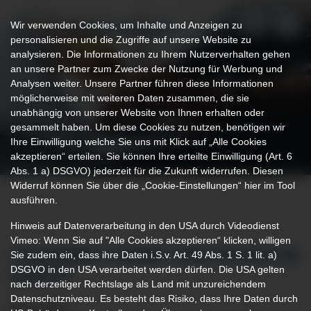
Wir verwenden Cookies, um Inhalte und Anzeigen zu
personalisieren und die Zugriffe auf unsere Website zu
analysieren. Die Informationen zu Ihrem Nutzerverhalten gehen
an unsere Partner zum Zwecke der Nutzung für Werbung und
Analysen weiter. Unsere Partner führen diese Informationen
möglicherweise mit weiteren Daten zusammen, die sie
unabhängig von unserer Website von Ihnen erhalten oder
gesammelt haben. Um diese Cookies zu nutzen, benötigen wir
Ihre Einwilligung welche Sie uns mit Klick auf „Alle Cookies
akzeptieren“ erteilen. Sie können Ihre erteilte Einwilligung (Art. 6
Abs. 1 a) DSGVO) jederzeit für die Zukunft widerrufen. Diesen
Widerruf können Sie über die „Cookie-Einstellungen“ hier im Tool
ausführen.
Hinweis auf Datenverarbeitung in den USA durch Videodienst
Vimeo: Wenn Sie auf "Alle Cookies akzeptieren“ klicken, willigen
Sie zudem ein, dass ihre Daten i.S.v. Art. 49 Abs. 1 S. 1 lit. a)
TEAMARBEIT KOMMT DEM PATIENTEN
DSGVO in den USA verarbeitet werden dürfen. Die USA gelten
ZUGUTE
nach derzeitiger Rechtslage als Land mit unzureichendem
Datenschutzniveau. Es besteht das Risiko, dass Ihre Daten durch
30.11.2019