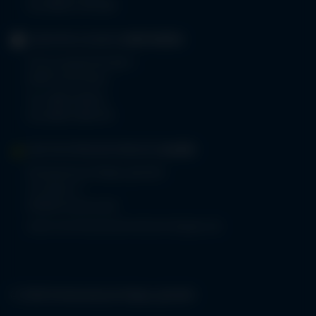
Fax 08322 703-402
GERIATRIE-KLINIKEN
SONTHOFEN
Prinz-Luitpold-Straße 1
87527 Sonthofen
Tel.
08321 804-0
Fax 08321 804-119
MVZ-FACHPRAXENVERBUND
ALLGÄU
Klinikverbund Allgäu gGmbH
Im Stillen 2
87509 Immenstadt
www.mvz-fachpraxenverbund-allgaeu.de
© 2026 Klinikverbund Allgäu gGmbH