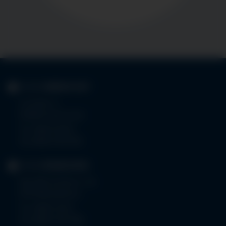
KLINIK
IMMENSTADT
Im Stillen 3
87509 Immenstadt
Tel.
08323 910-0
Fax 08323 910-350
KLINIK
MINDELHEIM
Bad Wörishoferstr. 44
87719 Mindelheim
Tel.
08261 797-0
Fax 08261 797-7160