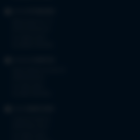
KLINIK
OTTOBEUREN
Memminger Str. 31
87724 Ottobeuren
Tel.
08332 792-0
Fax 08332 792-5416
KLINIKUM
KEMPTEN
Robert-Weixler-Straße 50
87439 Kempten
Tel.
0831 530-0
Fax 0831 530-3533
KLINIK
OBERSTDORF
Trettachstraße 16
87561 Oberstdorf
Tel.
08322 703-0