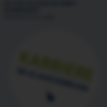
SIE SIND AN EINER MITARBEIT
INTERESSIERT?
BEWERBEN SIE SICH
HIER
!