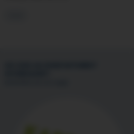
Zurück
SIE SIND AN EINER MITARBEIT
INTERESSIERT?
BEWERBEN SIE SICH
HIER
!