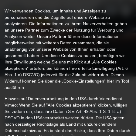
Wir verwenden Cookies, um Inhalte und Anzeigen zu
personalisieren und die Zugriffe auf unsere Website zu
analysieren. Die Informationen zu Ihrem Nutzerverhalten gehen
an unsere Partner zum Zwecke der Nutzung für Werbung und
Analysen weiter. Unsere Partner führen diese Informationen
möglicherweise mit weiteren Daten zusammen, die sie
unabhängig von unserer Website von Ihnen erhalten oder
gesammelt haben. Um diese Cookies zu nutzen, benötigen wir
Ihre Einwilligung welche Sie uns mit Klick auf „Alle Cookies
akzeptieren“ erteilen. Sie können Ihre erteilte Einwilligung (Art. 6
Abs. 1 a) DSGVO) jederzeit für die Zukunft widerrufen. Diesen
Widerruf können Sie über die „Cookie-Einstellungen“ hier im Tool
ausführen.
Hinweis auf Datenverarbeitung in den USA durch Videodienst
Vimeo: Wenn Sie auf "Alle Cookies akzeptieren“ klicken, willigen
Sie zudem ein, dass ihre Daten i.S.v. Art. 49 Abs. 1 S. 1 lit. a)
TAG DER AUSBILDUNG AM KLINIKUM
DSGVO in den USA verarbeitet werden dürfen. Die USA gelten
KEMPTEN
nach derzeitiger Rechtslage als Land mit unzureichendem
Datenschutzniveau. Es besteht das Risiko, dass Ihre Daten durch
10.10.2018