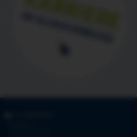
KLINIK
IMMENSTADT
Im Stillen 3
87509 Immenstadt