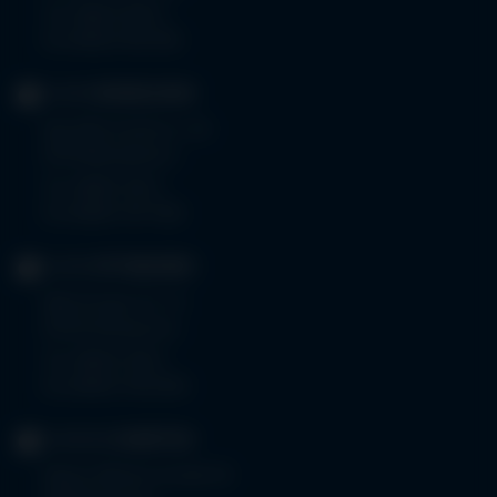
Tel.
08323 910-0
Fax 08323 910-350
KLINIK
MINDELHEIM
Bad Wörishoferstr. 44
87719 Mindelheim
Tel.
08261 797-0
Fax 08261 797-7160
KLINIK
OTTOBEUREN
Memminger Str. 31
87724 Ottobeuren
Tel.
08332 792-0
Fax 08332 792-5416
KLINIKUM
KEMPTEN
Robert-Weixler-Straße 50