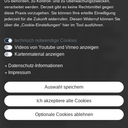
US-Behörden, zu Kontroll- und zu Überwachungszwecken,
Spannende Einblicke in Gesundheitsberufe
verarbeitet werden. Derzeit gibt es keine Rechtsmittel gegen
diese Praxis vorzugehen. Sie können Ihre erteilte Einwilligung
jederzeit für die Zukunft widerrufen. Diesen Widerruf können Sie
über die „Cookie-Einstellungen“ hier im Tool ausführen.
Auf große Resonanz stieß der Tag der Ausbildung am
Klinikum Kempten. Zahlreiche junge Leute und ihre Eltern
technisch notwendige Cookies
informierten sich über die vielfältigen beruflichen
Videos von Youtube und Vimeo anzeigen
Möglichkeiten innerhalb des Klinikverbundes Kempten-
Kartenmaterial anzeigen
Oberallgäu. Anhand von Praxisbeispielen stellten
Auszubildende und Ausbilder das Spektrum der Berufe vor
Datenschutz-Informationen
und gaben Einblicke in den Arbeitsalltag. Ergänzt wurde
Impressum
das kurzweilige Programm mit Führungen durch einen
Operationssaal sowie durch die Pathologie und die
Auswahl speichern
Radiologie. Die Besucher hatten die Möglichkeit, ihre
Blutgruppe bestimmen zu lassen, an einer
Ich akzeptiere alle Cookies
Simulationspuppe Pflegesituationen zu üben (Foto) oder
die Computertomographie zu entdecken. Ebenfalls gab es
Optionale Cookies ablehnen
Infos zum Bundesfreiwilligendienst (Bufdi) oder das
Freiwillige Soziale Jahr (FSJ).