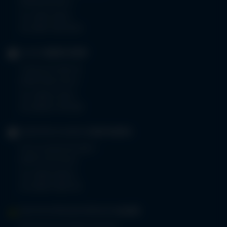
87439 Kempten
Tel.
0831 530-0
Fax 0831 530-3533
KLINIK
OBERSTDORF
Trettachstraße 16
87561 Oberstdorf
Tel.
08322 703-0
Fax 08322 703-402
GERIATRIE-KLINIKEN
SONTHOFEN
Prinz-Luitpold-Straße 1
87527 Sonthofen
Tel.
08321 804-0
Fax 08321 804-119
MVZ-FACHPRAXENVERBUND
ALLGÄU