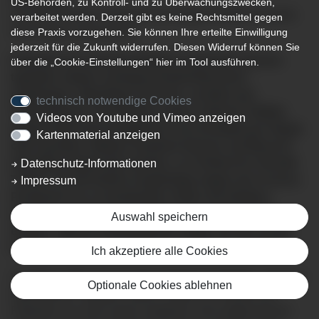
US-Behörden, zu Kontroll- und zu Überwachungszwecken,
Geriatrie-Kliniken Sonthofen Uneingeschränkte Kontakte
verarbeitet werden. Derzeit gibt es keine Rechtsmittel gegen
über Skype und facetime
diese Praxis vorzugehen. Sie können Ihre erteilte Einwilligung
jederzeit für die Zukunft widerrufen. Diesen Widerruf können Sie
Patienten der Geriatrie-Kliniken Sonthofen können
über die „Cookie-Einstellungen“ hier im Tool ausführen.
tagsüber wieder uneingeschränkt Besucher
empfangen. Allerdings nicht live, sondern per
technisch notwendige Cookies
Videotelefonie. Die Kliniken haben mehrere Tablets
Videos von Youtube und Vimeo anzeigen
angeschafft und ermöglichen nun Kontakte per Skype
Kartenmaterial anzeigen
oder facetime. Weitere Systeme können auf Wunsch
ebenfalls eingerichtet werden, so Chefarzt Dr. Ronald
Datenschutz-Informationen
Treiber. Derzeit dürfen Angehörige wegen der Corona-
Impressum
Pandemie nur zu bestimmten Zeiten die Kliniken
betreten, pro Tag ist pro Patient nur ein Besucher
Auswahl speichern
erlaubt. „Mit der Videotelefonie wollen wir die soziale
Isolation ein wenig erleichtern“, erklärt der Chefarzt.
Ich akzeptiere alle Cookies
Seit März hätten die Geriatrie-Kliniken Sonthofen „rigorose
Optionale Cookies ablehnen
Maßnahmen“ ergriffen, betont Treiber. So würden die
Patienten nur nach einem negativen Test aufgenommen