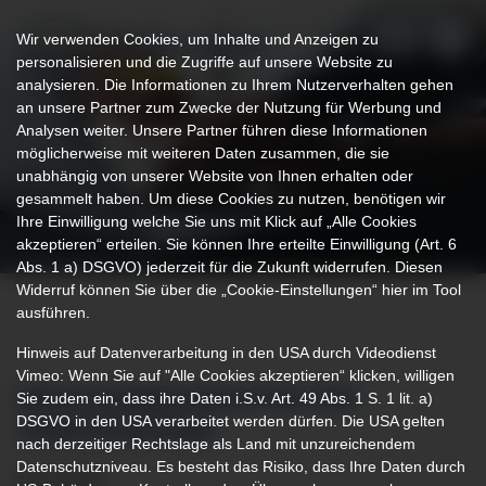
Wir verwenden Cookies, um Inhalte und Anzeigen zu
personalisieren und die Zugriffe auf unsere Website zu
analysieren. Die Informationen zu Ihrem Nutzerverhalten gehen
an unsere Partner zum Zwecke der Nutzung für Werbung und
Analysen weiter. Unsere Partner führen diese Informationen
möglicherweise mit weiteren Daten zusammen, die sie
unabhängig von unserer Website von Ihnen erhalten oder
gesammelt haben. Um diese Cookies zu nutzen, benötigen wir
Ihre Einwilligung welche Sie uns mit Klick auf „Alle Cookies
akzeptieren“ erteilen. Sie können Ihre erteilte Einwilligung (Art. 6
Abs. 1 a) DSGVO) jederzeit für die Zukunft widerrufen. Diesen
Widerruf können Sie über die „Cookie-Einstellungen“ hier im Tool
ausführen.
Hinweis auf Datenverarbeitung in den USA durch Videodienst
Vimeo: Wenn Sie auf "Alle Cookies akzeptieren“ klicken, willigen
Sie zudem ein, dass ihre Daten i.S.v. Art. 49 Abs. 1 S. 1 lit. a)
MEHR KOMMUNIKATION PER
DSGVO in den USA verarbeitet werden dürfen. Die USA gelten
VIDEOTELEFONIE
nach derzeitiger Rechtslage als Land mit unzureichendem
Datenschutzniveau. Es besteht das Risiko, dass Ihre Daten durch
18.12.2020