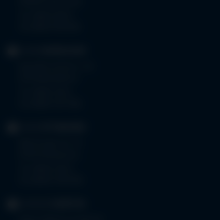
87509 Immenstadt
Tel.
08323 910-0
Fax 08323 910-350
KLINIK
MINDELHEIM
Bad Wörishoferstr. 44
87719 Mindelheim
Tel.
08261 797-0
Fax 08261 797-7160
KLINIK
OTTOBEUREN
Memminger Str. 31
87724 Ottobeuren
Tel.
08332 792-0
Fax 08332 792-5416
KLINIKUM
KEMPTEN