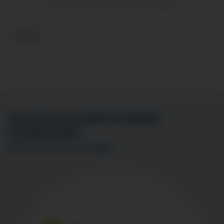
angenommen. Foto: Klinikverbund Allgäu
Zurück
SIE SIND AN EINER MITARBEIT
INTERESSIERT?
BEWERBEN SIE SICH
HIER
!