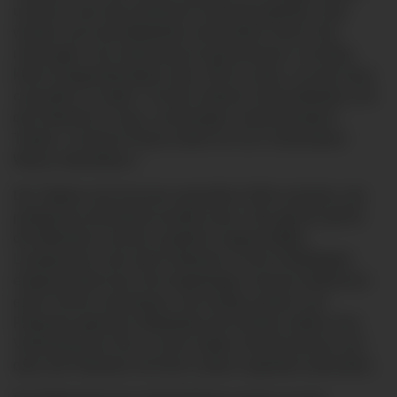
und kurz nach der Aufnahme nochmals getestet. Jetzt
werden auch die Mitarbeiter wöchentlich einem Test
unterzogen. Der Speisesaal ist geschlossen, es finden
keine Gruppentherapien statt. „Wir tun alles, um das Haus
coronafrei zu halten.“ Auf der anderen Seite befänden sich
die Patienten in einer „schwierigen Lebenssituation“.
Treiber: „In dieser Phase wollen wir sie in besonderer
Weise unterstützen.“
Die Tablets sind mit einer speziellen Hülle versehen, die
problemlos desinfiziert werden kann. Das gleiche gilt für
die Mikrofone und die zusätzlich angeschafften
Lautsprecher, weil viele Patienten in ihrer Hörfähigkeit
eingeschränkt sind. Die Angehörigen müssen telefonisch
einen Termin vereinbaren, die Geräte werden zum
Patienten gebracht, Mitarbeiter der Kliniken stellen eine
Verbindung her. Bis zu einer halben Stunde können sich
dann die Patienten mit ihren Lieben ungestört unterhalten.