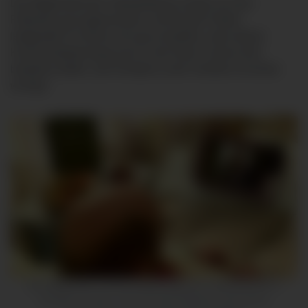
Die Möglichkeit der Videotelefonie werde von den
Patienten gut angenommen, hat Ronald Treiber
festgestellt. Er könne sich gut vorstellen, dass dieser
Kommunikationsweg auch in der Nach-Corona-Zeit
bestehen bleibt. „Der Kontakt zu den Familien ist immer
wichtig.“
Die Möglichkeit, mit den Angehörigen per Videotelefonie in
Kontakt zu treten, wird von den Patienten sehr gerne