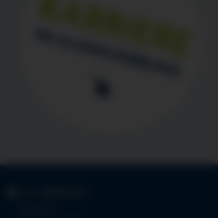
KLINIK
IMMENSTADT
Im Stillen 3