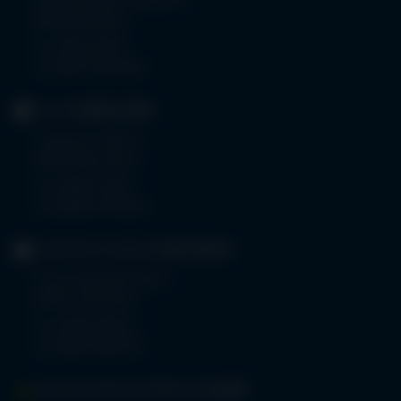
Robert-Weixler-Straße 50
87439 Kempten
Tel.
0831 530-0
Fax 0831 530-3533
KLINIK
OBERSTDORF
Trettachstraße 16
87561 Oberstdorf
Tel.
08322 703-0
Fax 08322 703-402
GERIATRIE-KLINIKEN
SONTHOFEN
Prinz-Luitpold-Straße 1
87527 Sonthofen
Tel.
08321 804-0
Fax 08321 804-119
MVZ-FACHPRAXENVERBUND
ALLGÄU