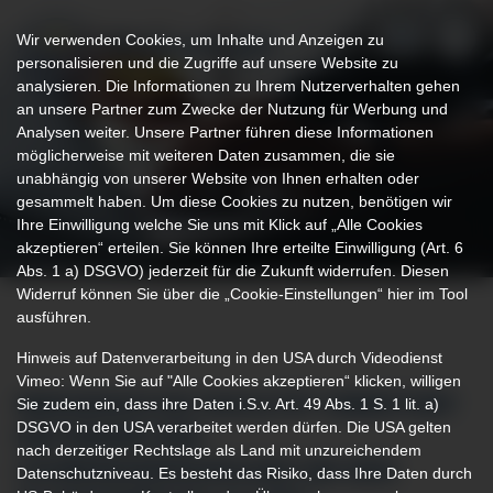
Wir verwenden Cookies, um Inhalte und Anzeigen zu
personalisieren und die Zugriffe auf unsere Website zu
analysieren. Die Informationen zu Ihrem Nutzerverhalten gehen
an unsere Partner zum Zwecke der Nutzung für Werbung und
Analysen weiter. Unsere Partner führen diese Informationen
möglicherweise mit weiteren Daten zusammen, die sie
unabhängig von unserer Website von Ihnen erhalten oder
gesammelt haben. Um diese Cookies zu nutzen, benötigen wir
Ihre Einwilligung welche Sie uns mit Klick auf „Alle Cookies
akzeptieren“ erteilen. Sie können Ihre erteilte Einwilligung (Art. 6
Abs. 1 a) DSGVO) jederzeit für die Zukunft widerrufen. Diesen
Widerruf können Sie über die „Cookie-Einstellungen“ hier im Tool
ausführen.
Hinweis auf Datenverarbeitung in den USA durch Videodienst
Vimeo: Wenn Sie auf "Alle Cookies akzeptieren“ klicken, willigen
Sie zudem ein, dass ihre Daten i.S.v. Art. 49 Abs. 1 S. 1 lit. a)
MEDIZINISCHE FAKULTÄT ERWEITERT
DSGVO in den USA verarbeitet werden dürfen. Die USA gelten
NETZWERK DER
nach derzeitiger Rechtslage als Land mit unzureichendem
LEHRKRANKENHÄUSER UM DEN
Datenschutzniveau. Es besteht das Risiko, dass Ihre Daten durch