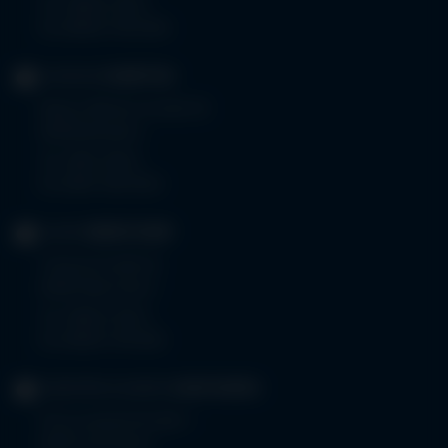
Tel.
08332 792-0
Fax 08332 792-5416
KLINIKUM
KEMPTEN
Robert-Weixler-Straße 50
87439 Kempten
Tel.
0831 530-0
Fax 0831 530-3533
KLINIK
OBERSTDORF
Trettachstraße 16
87561 Oberstdorf
Tel.
08322 703-0
Fax 08322 703-402
GERIATRIE-KLINIKEN
SONTHOFEN
Prinz-Luitpold-Straße 1
87527 Sonthofen