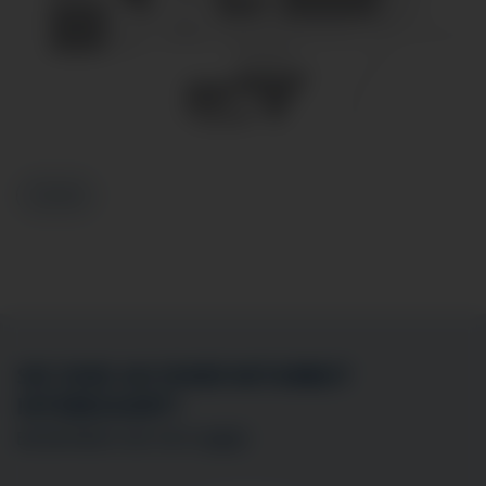
Zurück
SIE SIND AN EINER MITARBEIT
INTERESSIERT?
BEWERBEN SIE SICH
HIER
!