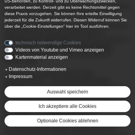
US-Behörden, zu Kontroll- und zu Überwachungszwecken,
Gemeinsame Presseinformation des Klinikverbunds Allgäu
verarbeitet werden. Derzeit gibt es keine Rechtsmittel gegen
und der Kassenärztlichen Vereinigung Bayerns (KVB)
diese Praxis vorzugehen. Sie können Ihre erteilte Einwilligung
jederzeit für die Zukunft widerrufen. Diesen Widerruf können Sie
Die Bereitschaftspraxis der Kassenärztlichen Vereinigung
über die „Cookie-Einstellungen“ hier im Tool ausführen.
Bayerns (KVB) am Standort Kempten zieht um:
Ab
Dienstag, 20. Januar 2026
, ist die Praxis nicht mehr in
technisch notwendige Cookies
den Containern im
Wirtschaftshof des Klinikums
Videos von Youtube und Vimeo anzeigen
Kempten
untergebracht, sondern wieder direkt im
Kartenmaterial anzeigen
Klinikum selbst.
Datenschutz-Informationen
Damit kehrt die allgemeine ärztliche KVB-
Impressum
Bereitschaftspraxis – wie bereits
vor der Corona-
Pandemie
– in den Sprechstundenbereich des Klinikums
Auswahl speichern
Kempten zurück. Künftig befindet sie sich in den
Räumlichkeiten der
Elektivsprechstunde Chirurgie und
Ich akzeptiere alle Cookies
Infektiologie
. Der
Zugang erfolgt über den
Haupteingang des Klinikums Kempten
.
Optionale Cookies ablehnen
Die Auslagerung in Container im Wirtschaftshof war