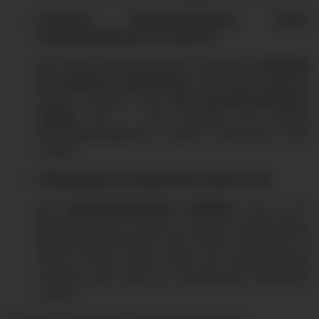
Ärztlicher Bereitschaftsdienst (KVB-
Bereitschaftspraxis, Tel. 116 117)
Bei akuten gesundheitlichen Problemen
außerhalb
der regulären Sprechzeiten
, die ärztlich abgeklärt
werden müssen, aber
kein lebensbedrohlicher
Notfall
sind – zum Beispiel bei starken
Erkältungssymptomen, akuten Schmerzen oder
Fieber.
Rettungsdienst / Notaufnahme (Notruf 112)
Bei
lebensbedrohlichen Notfällen,
wie z. B.
Brustschmerzen, Atemnot, schweren Verletzungen,
Bewusstseinsstörungen oder starken Blutungen. In
diesen Fällen sollte sofort der Rettungsdienst
alarmiert oder direkt die Notaufnahme aufgesucht
werden.