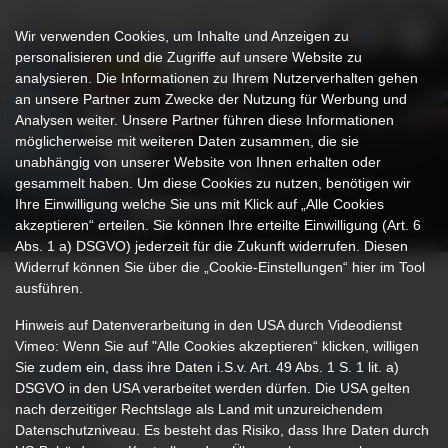
Wir verwenden Cookies, um Inhalte und Anzeigen zu
personalisieren und die Zugriffe auf unsere Website zu
analysieren. Die Informationen zu Ihrem Nutzerverhalten gehen
an unsere Partner zum Zwecke der Nutzung für Werbung und
Analysen weiter. Unsere Partner führen diese Informationen
möglicherweise mit weiteren Daten zusammen, die sie
unabhängig von unserer Website von Ihnen erhalten oder
gesammelt haben. Um diese Cookies zu nutzen, benötigen wir
Ihre Einwilligung welche Sie uns mit Klick auf „Alle Cookies
akzeptieren“ erteilen. Sie können Ihre erteilte Einwilligung (Art. 6
Abs. 1 a) DSGVO) jederzeit für die Zukunft widerrufen. Diesen
Widerruf können Sie über die „Cookie-Einstellungen“ hier im Tool
ausführen.
Hinweis auf Datenverarbeitung in den USA durch Videodienst
Vimeo: Wenn Sie auf "Alle Cookies akzeptieren“ klicken, willigen
Sie zudem ein, dass ihre Daten i.S.v. Art. 49 Abs. 1 S. 1 lit. a)
KVB-BEREITSCHAFTSPRAXIS ZIEHT
DSGVO in den USA verarbeitet werden dürfen. Die USA gelten
ZURÜCK INS KLINIKUM KEMPTEN
nach derzeitiger Rechtslage als Land mit unzureichendem
Datenschutzniveau. Es besteht das Risiko, dass Ihre Daten durch
20.01.2026