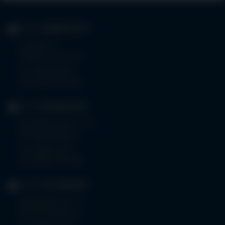
KLINIK
IMMENSTADT
Im Stillen 3
87509 Immenstadt
Tel.
08323 910-0
Fax 08323 910-350
KLINIK
MINDELHEIM
Bad Wörishoferstr. 44
87719 Mindelheim
Tel.
08261 797-0
Fax 08261 797-7160
KLINIK
OTTOBEUREN
Memminger Str. 31
87724 Ottobeuren