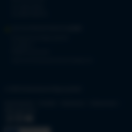
Tel.
08321 804-0
Fax 08321 804-119
MVZ-FACHPRAXENVERBUND
ALLGÄU
Klinikverbund Allgäu gGmbH
Im Stillen 2
87509 Immenstadt
www.mvz-fachpraxenverbund-allgaeu.de
© 2026 Klinikverbund Allgäu gGmbH
Karriereportal
Kontakt
Impressum
Datenschutz
Öffnungszeiten