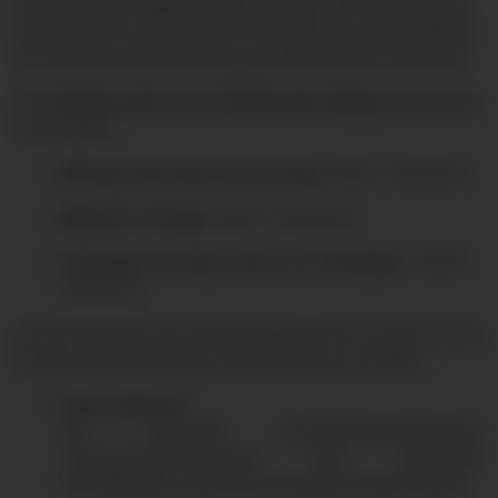
während der Pandemie erfolgt. Mit dem Umzug profitieren
Patientinnen und Patienten nun wieder von kurzen Wegen
und einer besseren Orientierung innerhalb des Klinikums.
Die
Betriebszeiten der KVB-Bereitschaftspraxis
bleiben
unverändert:
Montag, Dienstag, Donnerstag:
18:00 – 22:00 Uhr
Mittwoch, Freitag:
13:00 – 22:00 Uhr
Samstag, Sonntag sowie an Feiertagen:
08:00 –
22:00 Uhr
Um die medizinische Versorgung optimal zu steuern, ist es
wichtig, den passenden Ansprechpartner zu wählen:
Hausarztpraxis
Bei planbarer Beschwerdebehandlung,
Vorsorgeuntersuchungen oder bekannten
Erkrankungen während der regulären Sprechzeiten.