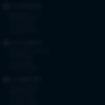
KLINIK
OTTOBEUREN
Memminger Str. 31
87724 Ottobeuren
Tel.
08332 792-0
Fax 08332 792-5416
KLINIKUM
KEMPTEN
Robert-Weixler-Straße 50
87439 Kempten
Tel.
0831 530-0
Fax 0831 530-3533
KLINIK
OBERSTDORF
Trettachstraße 16
87561 Oberstdorf
Tel.
08322 703-0