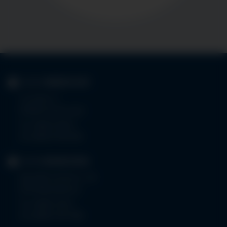
KLINIK
IMMENSTADT
Im Stillen 3
87509 Immenstadt
Tel.
08323 910-0
Fax 08323 910-350
KLINIK
MINDELHEIM
Bad Wörishoferstr. 44
87719 Mindelheim
Tel.
08261 797-0
Fax 08261 797-7160