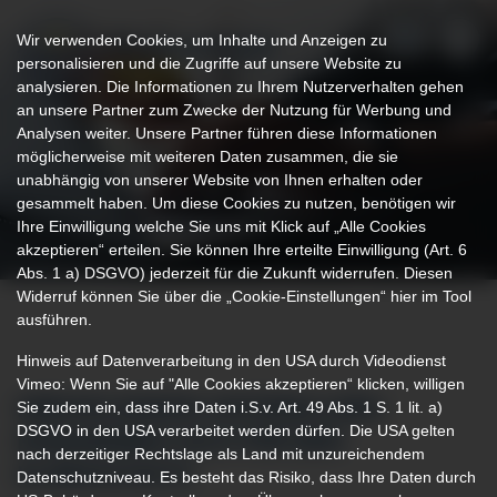
Wir verwenden Cookies, um Inhalte und Anzeigen zu
personalisieren und die Zugriffe auf unsere Website zu
analysieren. Die Informationen zu Ihrem Nutzerverhalten gehen
an unsere Partner zum Zwecke der Nutzung für Werbung und
Analysen weiter. Unsere Partner führen diese Informationen
möglicherweise mit weiteren Daten zusammen, die sie
unabhängig von unserer Website von Ihnen erhalten oder
gesammelt haben. Um diese Cookies zu nutzen, benötigen wir
Ihre Einwilligung welche Sie uns mit Klick auf „Alle Cookies
akzeptieren“ erteilen. Sie können Ihre erteilte Einwilligung (Art. 6
Abs. 1 a) DSGVO) jederzeit für die Zukunft widerrufen. Diesen
Widerruf können Sie über die „Cookie-Einstellungen“ hier im Tool
ausführen.
Hinweis auf Datenverarbeitung in den USA durch Videodienst
Vimeo: Wenn Sie auf "Alle Cookies akzeptieren“ klicken, willigen
Sie zudem ein, dass ihre Daten i.S.v. Art. 49 Abs. 1 S. 1 lit. a)
KREISKLINIKEN UNTERALLGÄU
DSGVO in den USA verarbeitet werden dürfen. Die USA gelten
ENGAGIEREN SICH FÜR DEN
nach derzeitiger Rechtslage als Land mit unzureichendem
KLIMASCHUTZ
Datenschutzniveau. Es besteht das Risiko, dass Ihre Daten durch