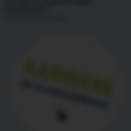
SIE SIND AN EINER MITARBEIT
INTERESSIERT?
BEWERBEN SIE SICH
HIER
!