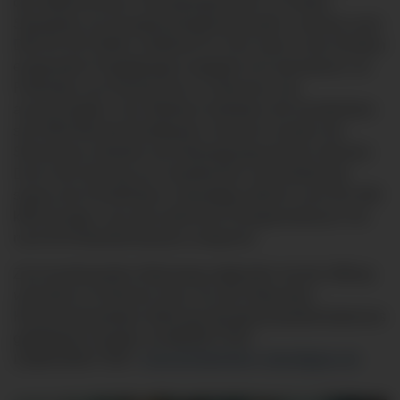
den Medizinischen Versorgungszentren an beiden
Standorten ein Energiemanagementsystem, welches nach
DIN EN ISO 50001 zertifiziert ist. Eine extra in den Kliniken
eingesetzte Projektgruppe engagiert sich permanent, um
Potentiale zum Klimaschutz zu erkennen und
auszuschöpfen. Des Weiteren betrieben die Kreiskliniken
seit 2004 Blockheizkraftwerke; hierdurch werden die
Stromnetze entlastet und Übertragungsverluste reduziert.
Durch die Nutzung von Solarthermie und Geothermie
sparen die Kreiskliniken Unterallgäu jährlich rund 351.000
kWh Energie, was dem jährlichen Energieverbrauch von
rund 50 Einfamilienhäusern entspricht.
Zum bundesweiten Aktionstag aufgerufen hat die
Stiftung
viamedica
im Rahmen ihres von der Nationalen
Klimaschutzinitiative (NKI) des Bundesumweltministeriums
geförderten Projekts „KLIMARETTER -
LEBENSRETTER“.
www.kreiskliniken-unterallgaeu.de