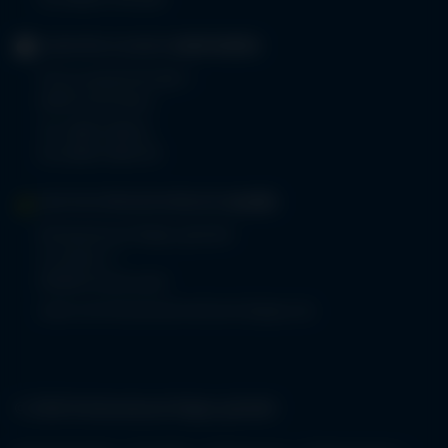
Fax 08322 703-402
GERIATRIE-KLINIKEN
SONTHOFEN
Prinz-Luitpold-Straße 1
87527 Sonthofen
Tel.
08321 804-0
Fax 08321 804-119
MVZ-FACHPRAXENVERBUND
ALLGÄU
Klinikverbund Allgäu gGmbH
Im Stillen 2
87509 Immenstadt
www.mvz-fachpraxenverbund-allgaeu.de
© 2026 Klinikverbund Allgäu gGmbH