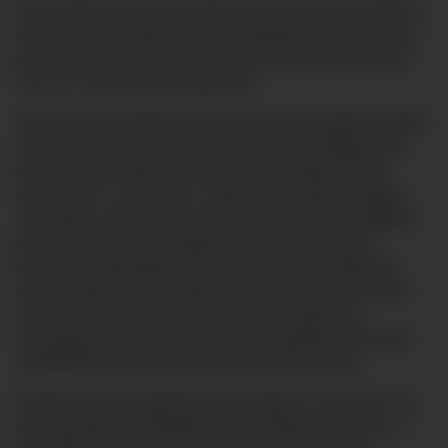
Das Projekt wird von der Nationalen Klimaschutzinitiative
des Bundesumweltministeriums gefördert und steht unter
der Schirmherrschaft von Bundesärztekammerpräsident
Prof. Dr. Frank Ulrich Montgomery.
„Mit der jetzt gestarteten Teilnahme am Klimaretter-Projekt
entlasten wir zusammen mit unseren Beschäftigten das
Klima und sensibilisieren sie für das wichtige Thema
Klimaschutz“, sagt Huber. Treppe statt Aufzug, Standby
vermeiden, mit dem Fahrrad zur Arbeit: die Beschäftigten
der Kreiskliniken Unterallgäu sparen mit einfachen
Klimaschutzaktivitäten CO2 und können zukünftig ihre
Einsparungen im Klimaretter-Tool unter
www.klimaretter-
lebensretter.de
direkt einsehen. Die Kreiskliniken
Unterallgäu unterstreichen mit der Projektteilnahme ihre
Vorbildfunktion für den betrieblichen Klimaschutz.
Darüber hinaus installierten die Kliniken im Jahr 2017 an
den Standorten in Mindelheim und Ottobeuren sowie in