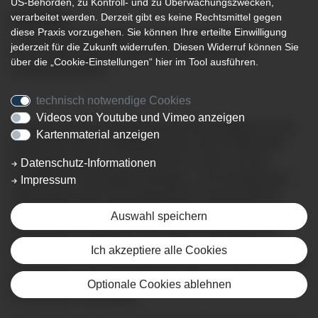
US-Behörden, zu Kontroll- und zu Überwachungszwecken,
verarbeitet werden. Derzeit gibt es keine Rechtsmittel gegen
05.04.2019
diese Praxis vorzugehen. Sie können Ihre erteilte Einwilligung
1. Nationaler Klimaretter-Tag am 04. April 2019 -
jederzeit für die Zukunft widerrufen. Diesen Widerruf können Sie
bundesweiter Aktionstag für den Klimaschutz im
über die „Cookie-Einstellungen“ hier im Tool ausführen.
Gesundheitswesen
technisch notwendige Cookies
Videos von Youtube und Vimeo anzeigen
Das gemeinsame Engagement der Beschäftigten für den
Kartenmaterial anzeigen
Klimaschutz steht im Mittelpunkt des ersten Nationalen
Klimaretter-Tages am 4. April 2019, an dem sich die
Datenschutz-Informationen
Kreiskliniken Unterallgäu beteiligen. Zum bundesweiten
Impressum
Aktionstag für das Gesundheitswesen hat die Stiftung
viamedica im Rahmen ihres Projekts „Klimaretter –
Auswahl speichern
Lebensretter“ aufgerufen. „Mit unserer Beteiligung am
Klimaretter-Tag setzen wir zusammen mit anderen
Ich akzeptiere alle Cookies
Unternehmen des Gesundheitswesens ein Zeichen für den
Klimaschutz“, betont Franz Huber, Vorstand der
Optionale Cookies ablehnen
Kreiskliniken Unterallgäu.