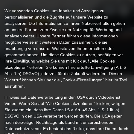
Wir verwenden Cookies, um Inhalte und Anzeigen zu
personalisieren und die Zugriffe auf unsere Website zu
analysieren. Die Informationen zu Ihrem Nutzerverhalten gehen
an unsere Partner zum Zwecke der Nutzung für Werbung und
Analysen weiter. Unsere Partner führen diese Informationen
möglicherweise mit weiteren Daten zusammen, die sie
unabhängig von unserer Website von Ihnen erhalten oder
gesammelt haben. Um diese Cookies zu nutzen, benötigen wir
Ihre Einwilligung welche Sie uns mit Klick auf „Alle Cookies
akzeptieren“ erteilen. Sie können Ihre erteilte Einwilligung (Art. 6
Abs. 1 a) DSGVO) jederzeit für die Zukunft widerrufen. Diesen
Widerruf können Sie über die „Cookie-Einstellungen“ hier im Tool
ausführen.
Hinweis auf Datenverarbeitung in den USA durch Videodienst
Vimeo: Wenn Sie auf "Alle Cookies akzeptieren“ klicken, willigen
Sie zudem ein, dass ihre Daten i.S.v. Art. 49 Abs. 1 S. 1 lit. a)
KORONARE HERZERKRANKUNG UND
DSGVO in den USA verarbeitet werden dürfen. Die USA gelten
HERZINFARKT: ERKENNEN –
nach derzeitiger Rechtslage als Land mit unzureichendem
BEHANDELN – VORBEUGEN
Datenschutzniveau. Es besteht das Risiko, dass Ihre Daten durch