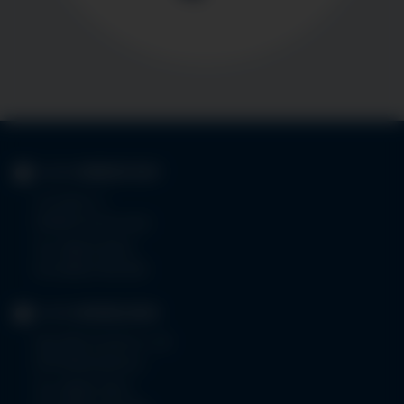
KLINIK
IMMENSTADT
Im Stillen 3
87509 Immenstadt
Tel.
08323 910-0
Fax 08323 910-350
KLINIK
MINDELHEIM
Bad Wörishoferstr. 44
87719 Mindelheim
Tel.
08261 797-0