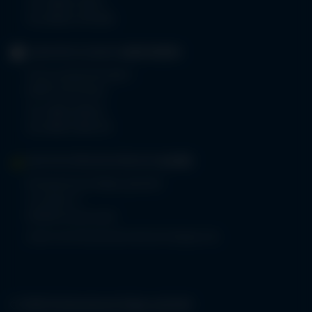
Tel.
08322 703-0
Fax 08322 703-402
GERIATRIE-KLINIKEN
SONTHOFEN
Prinz-Luitpold-Straße 1
87527 Sonthofen
Tel.
08321 804-0
Fax 08321 804-119
MVZ-FACHPRAXENVERBUND
ALLGÄU
Klinikverbund Allgäu gGmbH
Im Stillen 2
87509 Immenstadt
www.mvz-fachpraxenverbund-allgaeu.de
© 2026 Klinikverbund Allgäu gGmbH