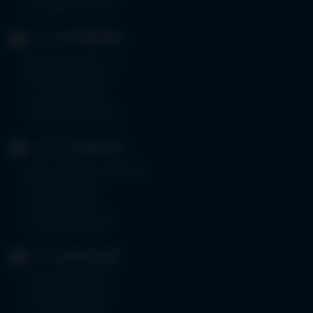
Fax 08261 797-7160
KLINIK
OTTOBEUREN
Memminger Str. 31
87724 Ottobeuren
Tel.
08332 792-0
Fax 08332 792-5416
KLINIKUM
KEMPTEN
Robert-Weixler-Straße 50
87439 Kempten
Tel.
0831 530-0
Fax 0831 530-3533
KLINIK
OBERSTDORF
Trettachstraße 16
87561 Oberstdorf