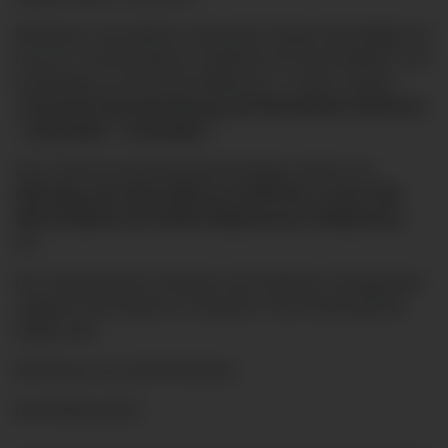
Mit diesen und weiteren relevanten Fragen beschäftigt sich
Frau Dr. Cornelia Monat, Chefärztin für Innere Medizin und
Kardiologie an der Klinik Ottobeuren, in ihrem Vortrag
„Koronare Herzerkrankung und Herzinfarkt: Erkennen
– behandeln - vorbeugen“
.
Dazu lädt Sie der Klinikverbund Allgäu herzlich am
Dienstag, den 28.01.2025 um 19:00 Uhr, in das Café
Otto (Cafeteria der Klinik Ottobeuren) in Ottobeuren
,
ein.
Der Vortrag findet im Rahmen der Patienten-Vortragsreihe
„Allgäuer Gesundheit im Gespräch“ des Klinikverbunds
Allgäu statt.
Wir freuen uns auf Ihr Kommen.
Der Eintritt ist frei!