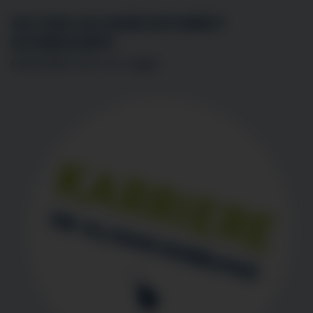
SIE SIND AN EINER MITARBEIT
INTERESSIERT?
BEWERBEN SIE SICH
HIER
!