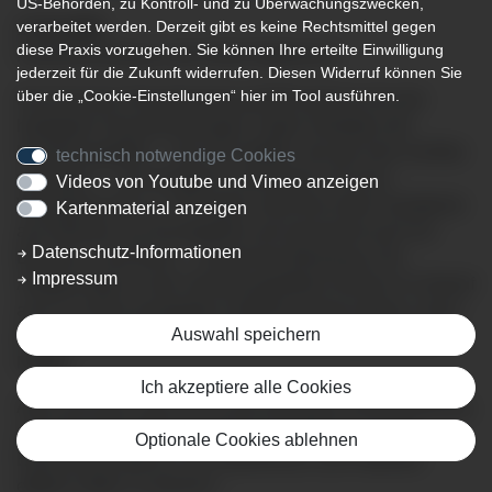
US-Behörden, zu Kontroll- und zu Überwachungszwecken,
verarbeitet werden. Derzeit gibt es keine Rechtsmittel gegen
17.01.2025
diese Praxis vorzugehen. Sie können Ihre erteilte Einwilligung
Patientenvortrag an der Klinik Ottobeuren
jederzeit für die Zukunft widerrufen. Diesen Widerruf können Sie
über die „Cookie-Einstellungen“ hier im Tool ausführen.
Die Koronare Herzerkrankung (KHK) gilt als eine der
häufigsten Herzerkrankungen. Dabei verkalken die
Herzkranzgefäße – also die Gefäße, die das Herz mit Blut
technisch notwendige Cookies
versorgen – und verengen zunehmend. Ab einer
Videos von Youtube und Vimeo anzeigen
Verengung von ca. 70% treten meist die ersten Symptome
Kartenmaterial anzeigen
auf: Atemnot, ein Druckgefühl und manchmal auch ein
Datenschutz-Informationen
Brennen in der Brust – zumeist bei Belastung. Die
Impressum
Ablagerungen in den Herzkranzgefäßen können im Verlauf
auch zu einem kompletten Gefäßverschluss führen. Dann
Auswahl speichern
kommt es zu einem Herzinfarkt – einem medizinischen
Notfall.
Ich akzeptiere alle Cookies
Aber was kann man tun um der koronaren Herzerkrankung
und dem Herzinfarkt vorzubeugen? Welche neusten
Optionale Cookies ablehnen
Erkenntnisse gibt es, um Patientinnen und Patienten
effektiv helfen zu können?