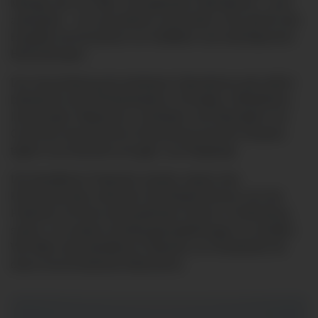
Montag, den 16. März, die geplanten Operationen - auch
ambulante - bis auf weiteres verschoben. Dies gilt für alle
Eingriffe mit Ausnahme von Notfällen und onkologischen
Behandlungen.
Die Verschiebung der planbaren Operationen gilt zeitlich
befristet für alle Klinikstandorte in Kempten, Mindelheim,
Immenstadt, Ottobeuren, Sonthofen und Oberstdorf. Auf
Grund der dynamischen Entwicklung wird die Situation
täglich neu bewertet und ggfs. neu festgelegt.
Die betroffenen Patienten werden seitens des
Klinikverbundes informiert. Bei Bedarf können sich die
Patienten mit ihren behandelnden Ärzten in Verbindung
setzen, um weitere Handlungsempfehlungen zu erhalten.
Wir bitten alle betroffenen Patienten um Verständnis für
diese einschneidende Maßnahme.