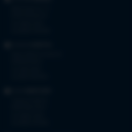
Memminger Str. 31
87724 Ottobeuren
Tel.
08332 792-0
Fax 08332 792-5416
KLINIKUM
KEMPTEN
Robert-Weixler-Straße 50
87439 Kempten
Tel.
0831 530-0
Fax 0831 530-3533
KLINIK
OBERSTDORF
Trettachstraße 16
87561 Oberstdorf
Tel.
08322 703-0
Fax 08322 703-402