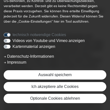
US-Behörden, zu Kontroll- und zu Überwachungszwecken,
Bis auf Notfalloperationen und onkologische
verarbeitet werden. Derzeit gibt es keine Rechtsmittel gegen
Behandlungen sagen die Kliniken nicht eilige Eingriffe ab
diese Praxis vorzugehen. Sie können Ihre erteilte Einwilligung
jederzeit für die Zukunft widerrufen. Diesen Widerruf können Sie
Montag, 16. März ab
über die „Cookie-Einstellungen“ hier im Tool ausführen.
technisch notwendige Cookies
Der Klinikverbund schließt sich dem Beschluss der
Videos von Youtube und Vimeo anzeigen
Bundesregierung und der Ministerpräsidenten der Länder
Kartenmaterial anzeigen
an, alle planbaren Operationen, Aufnahmen und Eingriffe
zu verschieben, um die Krankenhäuser für Corona-
Datenschutz-Informationen
Patienten frei zu halten. Darüber hinaus sollen Patienten
Impressum
und Mitarbeiter vor einer Infektion mit dem Coronavirus
geschützt werde.
Auswahl speichern
Die Kliniken konzentrieren sich auf den erwarteten und
steigenden Bedarf an Intensiv- und Beatmungskapazitäten
Ich akzeptiere alle Cookies
zur Behandlung von Patienten mit schweren
Atemwegserkrankungen durch das Coronavirus.
Optionale Cookies ablehnen
Aus diesen Gründen werden im Klinikverbund Allgäu ab