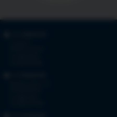
KLINIK
IMMENSTADT
Im Stillen 3
87509 Immenstadt
Tel.
08323 910-0
Fax 08323 910-350
KLINIK
MINDELHEIM
Bad Wörishoferstr. 44
87719 Mindelheim
Tel.
08261 797-0
Fax 08261 797-7160
KLINIK
OTTOBEUREN