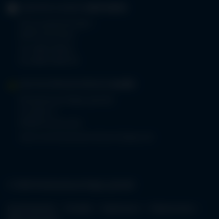
GERIATRIE-KLINIKEN
SONTHOFEN
Prinz-Luitpold-Straße 1
87527 Sonthofen
Tel.
08321 804-0
Fax 08321 804-119
MVZ-FACHPRAXENVERBUND
ALLGÄU
Klinikverbund Allgäu gGmbH
Im Stillen 2
87509 Immenstadt
www.mvz-fachpraxenverbund-allgaeu.de
© 2026 Klinikverbund Allgäu gGmbH
Karriereportal
Kontakt
Impressum
Datenschutz