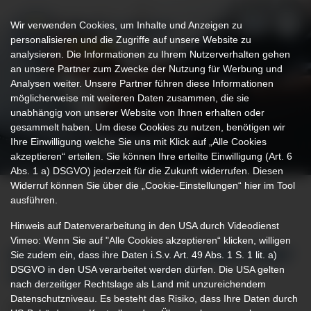
Wir verwenden Cookies, um Inhalte und Anzeigen zu
personalisieren und die Zugriffe auf unsere Website zu
analysieren. Die Informationen zu Ihrem Nutzerverhalten gehen
an unsere Partner zum Zwecke der Nutzung für Werbung und
Analysen weiter. Unsere Partner führen diese Informationen
möglicherweise mit weiteren Daten zusammen, die sie
unabhängig von unserer Website von Ihnen erhalten oder
gesammelt haben. Um diese Cookies zu nutzen, benötigen wir
Ihre Einwilligung welche Sie uns mit Klick auf „Alle Cookies
akzeptieren“ erteilen. Sie können Ihre erteilte Einwilligung (Art. 6
Abs. 1 a) DSGVO) jederzeit für die Zukunft widerrufen. Diesen
Widerruf können Sie über die „Cookie-Einstellungen“ hier im Tool
ausführen.
Hinweis auf Datenverarbeitung in den USA durch Videodienst
Vimeo: Wenn Sie auf "Alle Cookies akzeptieren“ klicken, willigen
Sie zudem ein, dass ihre Daten i.S.v. Art. 49 Abs. 1 S. 1 lit. a)
KLINIKVERBUND ALLGÄU VERSCHIEBT
DSGVO in den USA verarbeitet werden dürfen. Die USA gelten
PLANBARE OPERATIONEN
nach derzeitiger Rechtslage als Land mit unzureichendem
Datenschutzniveau. Es besteht das Risiko, dass Ihre Daten durch
13.03.2020