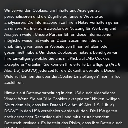
Wir verwenden Cookies, um Inhalte und Anzeigen zu
personalisieren und die Zugriffe auf unsere Website zu
analysieren. Die Informationen zu Ihrem Nutzerverhalten gehen
an unsere Partner zum Zwecke der Nutzung für Werbung und
Analysen weiter. Unsere Partner führen diese Informationen
möglicherweise mit weiteren Daten zusammen, die sie
unabhängig von unserer Website von Ihnen erhalten oder
gesammelt haben. Um diese Cookies zu nutzen, benötigen wir
Ihre Einwilligung welche Sie uns mit Klick auf „Alle Cookies
akzeptieren“ erteilen. Sie können Ihre erteilte Einwilligung (Art. 6
Abs. 1 a) DSGVO) jederzeit für die Zukunft widerrufen. Diesen
Widerruf können Sie über die „Cookie-Einstellungen“ hier im Tool
ausführen.
Hinweis auf Datenverarbeitung in den USA durch Videodienst
Vimeo: Wenn Sie auf "Alle Cookies akzeptieren“ klicken, willigen
Sie zudem ein, dass ihre Daten i.S.v. Art. 49 Abs. 1 S. 1 lit. a)
KLINIK-MITARBEITER ALS
DSGVO in den USA verarbeitet werden dürfen. Die USA gelten
„PATIENTEN“
nach derzeitiger Rechtslage als Land mit unzureichendem
Datenschutzniveau. Es besteht das Risiko, dass Ihre Daten durch
29.03.2019