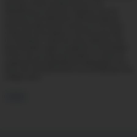
Internisten, mehrere Assistenzärztinnen in der
Weiterbildung zum Internisten. Angeboten wurde die
Schulung von der Abteilung für Gastroenterologie der
Klinik Immenstadt unter der Leitung von Dr. Nis Nissen,
Chefarzt der Inneren Medizin an der Klinik Immenstadt.
Dr. Ulrich Bäcker, Chefarzt der Inneren Abteilung an der
Klinik Oberstdorf, zeigte sich begeistert von der perfekten
Technik: „Das war absolut überzeugend. Es werden mit
ausgezeichneter Qualität Befunde wiedergegeben, die in
dieser Zahl und Deutlichkeit bei Live-Veranstaltungen nicht
verfügbar wären.“
Zurück