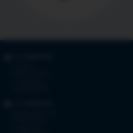
KLINIK
IMMENSTADT
Im Stillen 3
87509 Immenstadt
Tel.
08323 910-0
Fax 08323 910-350
KLINIK
MINDELHEIM
Bad Wörishoferstr. 44
87719 Mindelheim
Tel.
08261 797-0