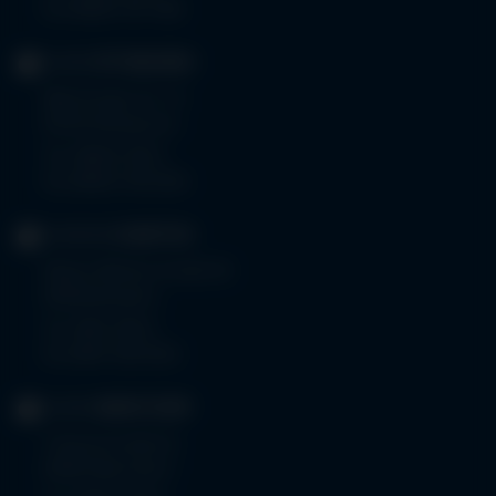
Fax 08261 797-7160
KLINIK
OTTOBEUREN
Memminger Str. 31
87724 Ottobeuren
Tel.
08332 792-0
Fax 08332 792-5416
KLINIKUM
KEMPTEN
Robert-Weixler-Straße 50
87439 Kempten
Tel.
0831 530-0
Fax 0831 530-3533
KLINIK
OBERSTDORF
Trettachstraße 16
87561 Oberstdorf