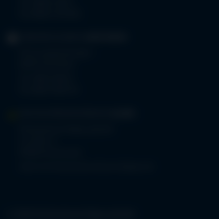
Tel.
08322 703-0
Fax 08322 703-402
GERIATRIE-KLINIKEN
SONTHOFEN
Prinz-Luitpold-Straße 1
87527 Sonthofen
Tel.
08321 804-0
Fax 08321 804-119
MVZ-FACHPRAXENVERBUND
ALLGÄU
Klinikverbund Allgäu gGmbH
Im Stillen 2
87509 Immenstadt
www.mvz-fachpraxenverbund-allgaeu.de
© 2026 Klinikverbund Allgäu gGmbH