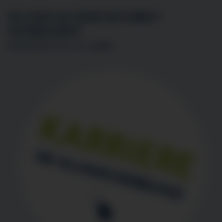
SIE SIND AN EINER MITARBEIT
INTERESSIERT?
BEWERBEN SIE SICH
HIER
!