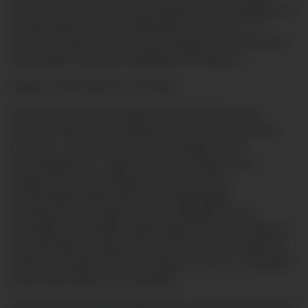
entwickelnde Gehirn eine außergewöhnliche Fähigkeit zur
Kompensation früher Schädigungen“, betonte er, „in
manchen Fällen ist es aber auch aufgrund der noch nicht
ausgereiften Netzwerke anfälliger für Probleme.“
Ratsam: Erste-Hilfe-Kurs für Eltern
Oliver Götz, leitender Oberarzt der Kinderklinik, gab
wertvolle Tipps, damit Unfälle mit Kindern erst gar nicht
passieren. „Die meisten Kinder verunglücken im
Haushaltsbereich“, sagte er. Umso wichtiger sei es,
entsprechend vorzusorgen. Dazu gehören im
Kleinkindalter Maßnahmen wie Treppengitter,
Steckdosensicherungen und das Wegsperren von
Putzmitteln. Keinesfalls dürften Babys unbeaufsichtigt auf
dem Wickeltisch liegen. Für den Fall des Falles legte der
erfahrene Kinderarzt Eltern dringend ans Herz, vorsorglich
einen Erste-Hilfe-Kurs zu belegen.
Von Anke Kadereit (Frühförderstelle Lebenshilfe Kempten),