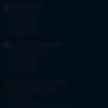
KLINIK
OBERSTDORF
Trettachstraße 16
87561 Oberstdorf
Tel.
08322 703-0
Fax 08322 703-402
GERIATRIE-KLINIKEN
SONTHOFEN
Prinz-Luitpold-Straße 1
87527 Sonthofen
Tel.
08321 804-0
Fax 08321 804-119
MVZ-FACHPRAXENVERBUND
ALLGÄU
Klinikverbund Allgäu gGmbH
Im Stillen 2
87509 Immenstadt