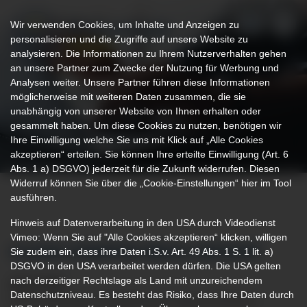
Wir verwenden Cookies, um Inhalte und Anzeigen zu
personalisieren und die Zugriffe auf unsere Website zu
analysieren. Die Informationen zu Ihrem Nutzerverhalten gehen
an unsere Partner zum Zwecke der Nutzung für Werbung und
Analysen weiter. Unsere Partner führen diese Informationen
möglicherweise mit weiteren Daten zusammen, die sie
unabhängig von unserer Website von Ihnen erhalten oder
gesammelt haben. Um diese Cookies zu nutzen, benötigen wir
Ihre Einwilligung welche Sie uns mit Klick auf „Alle Cookies
akzeptieren“ erteilen. Sie können Ihre erteilte Einwilligung (Art. 6
Abs. 1 a) DSGVO) jederzeit für die Zukunft widerrufen. Diesen
Widerruf können Sie über die „Cookie-Einstellungen“ hier im Tool
ausführen.
Hinweis auf Datenverarbeitung in den USA durch Videodienst
Vimeo: Wenn Sie auf "Alle Cookies akzeptieren“ klicken, willigen
Sie zudem ein, dass ihre Daten i.S.v. Art. 49 Abs. 1 S. 1 lit. a)
KLEINE KÄMPFER GROSS GEFEIERT
DSGVO in den USA verarbeitet werden dürfen. Die USA gelten
nach derzeitiger Rechtslage als Land mit unzureichendem
28.11.2019
Datenschutzniveau. Es besteht das Risiko, dass Ihre Daten durch
Gute Laune beim Frühgeborenen-Tag am Klinikum