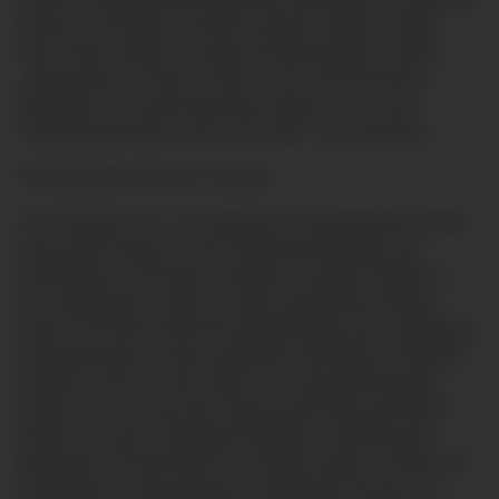
wurde es Fernanda und allen anderen kleinen Gästen
nicht. Dafür sorgte ein buntes Kinderprogramm mit den
„Hieroniemuss´ Doctor-Clowns“, der Kinderschmink-
Werkstatt von „Herzenswünsche Allgäu e. V.“, einer
Teddysprechstunde sowie einer Mal- und Spielstube.
Kleinste Babys bestens versorgt
Auch kleinste, bis zu vier Monate zu früh geborene Babys
sind auf der Intensiv- und Frühgeborenenstation der
Kinderklinik am Klinikum Kempten in besten Händen. In
den vergangenen Jahren ist das medizinische Wissen
ebenso wie die technischen Möglichkeiten der Versorgung
stark gewachsen. Davon profitieren die kleinen Patienten
erheblich. Wie sich das Gehirn von heranwachsenden
Kindern vor und nach der Geburt entwickelt und welche
Risiken bei einer Frühgeburt bestehen, erläuterte den
Besuchern Privat-Dozent Dr. Hendrik Jünger, Chefarzt der
Kinderklinik. „Unter gewissen Umständen hat das sich