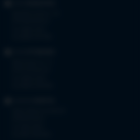
KLINIK
MINDELHEIM
Bad Wörishoferstr. 44
87719 Mindelheim
Tel.
08261 797-0
Fax 08261 797-7160
KLINIK
OTTOBEUREN
Memminger Str. 31
87724 Ottobeuren
Tel.
08332 792-0
Fax 08332 792-5416
KLINIKUM
KEMPTEN
Robert-Weixler-Straße 50
87439 Kempten
Tel.
0831 530-0
Fax 0831 530-3533