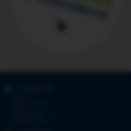
KLINIK
IMMENSTADT
Im Stillen 3
87509 Immenstadt
Tel.
08323 910-0
Fax 08323 910-350