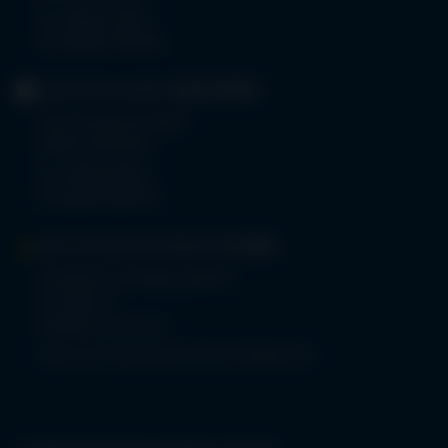
Tel.
08322 703-0
Fax 08322 703-402
GERIATRIE-KLINIKEN
SONTHOFEN
Prinz-Luitpold-Straße 1
87527 Sonthofen
Tel.
08321 804-0
Fax 08321 804-119
MVZ-FACHPRAXENVERBUND
ALLGÄU
Klinikverbund Allgäu gGmbH
Im Stillen 2
87509 Immenstadt
www.mvz-fachpraxenverbund-allgaeu.de