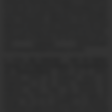
Hospizverein Memmingen-Unterallgäu e.V. entwickelt hat.
Sie geht über die klassische Patientenverfügung hinaus
und erlaubt es, für jedes Stadium der Demenz festzulegen,
welche medizinischen, pflegerischen und persönlichen
Maßnahmen gewünscht oder nicht gewünscht sind. Damit
bietet sie eine bislang nicht bekannte Form der Vorsorge –
insbesondere für Menschen, die ihre Autonomie auch bei
einer langjährigen, demenzbedingten
Entscheidungsunfähigkeit bewahren möchten.
Im Vortrag
„Ihre Autonomie – auch bei Demenz.
Vorsorge mit Patientenverfügung, Vorsorgevollmacht
und Demenzverfügung“
widmet sich Dr. Manfred
Nuscheler, Chefarzt der Anästhesie, Intensiv- und
Palliativmedizin an den Kliniken Mindelheim und
Ottobeuren diesen Fragen und beleuchtet die
medizinischen, ethischen und praktischen Aspekte der
Vorsorge. Ziel ist es, verständlich zu informieren,
Orientierung zu geben und Mut zu machen, sich frühzeitig