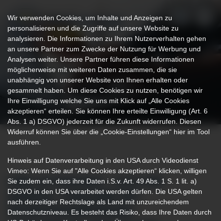
Wir verwenden Cookies, um Inhalte und Anzeigen zu
personalisieren und die Zugriffe auf unsere Website zu
analysieren. Die Informationen zu Ihrem Nutzerverhalten gehen
an unsere Partner zum Zwecke der Nutzung für Werbung und
Analysen weiter. Unsere Partner führen diese Informationen
möglicherweise mit weiteren Daten zusammen, die sie
unabhängig von unserer Website von Ihnen erhalten oder
gesammelt haben. Um diese Cookies zu nutzen, benötigen wir
Ihre Einwilligung welche Sie uns mit Klick auf „Alle Cookies
akzeptieren“ erteilen. Sie können Ihre erteilte Einwilligung (Art. 6
Abs. 1 a) DSGVO) jederzeit für die Zukunft widerrufen. Diesen
Widerruf können Sie über die „Cookie-Einstellungen“ hier im Tool
ausführen.
Hinweis auf Datenverarbeitung in den USA durch Videodienst
Vimeo: Wenn Sie auf "Alle Cookies akzeptieren“ klicken, willigen
Sie zudem ein, dass ihre Daten i.S.v. Art. 49 Abs. 1 S. 1 lit. a)
IHRE AUTONOMIE – AUCH BEI
DSGVO in den USA verarbeitet werden dürfen. Die USA gelten
DEMENZ. VORSORGE MIT
nach derzeitiger Rechtslage als Land mit unzureichendem
PATIENTENVERFÜGUNG,
Datenschutzniveau. Es besteht das Risiko, dass Ihre Daten durch