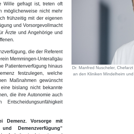
Wille gefragt ist, treten oft
n möglicherweise nicht mehr
ch frühzeitig mit der eigenen
fügung und Vorsorgevollmacht
für Ärzte und Angehörige und
ffenen.
nzverfügung, die der Referent
erein Memmingen-Unterallgäu
sche Patientenverfügung hinaus
Dr. Manfred Nuscheler, Chefarzt 
emenz festzulegen, welche
an den Kliniken Mindelheim und
lichen Maßnahmen gewünscht
 eine bislang nicht bekannte
hen, die ihre Autonomie auch
 Entscheidungsunfähigkeit
ei Demenz. Vorsorge mit
ht und Demenzverfügung“