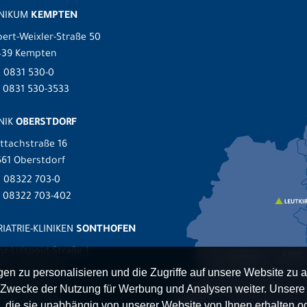
INIKUM
KEMPTEN
ert-Weixler-Straße 50
439 Kempten
.
0831 530-0
 0831 530-3533
NIK
OBERSTDORF
ttachstraße 16
61 Oberstdorf
.
08322 703-0
x 08322 703-402
IATRIE-KLINIKEN
SONTHOFEN
nz-Luitpold-Straße 1
527 Sonthofen
n zu personalisieren und die Zugriffe auf unsere Website zu a
.
08321 804-0
Zwecke der Nutzung für Werbung und Analysen weiter. Unsere P
 08321 804-119
 die sie unabhängig von unserer Website von Ihnen erhalten 