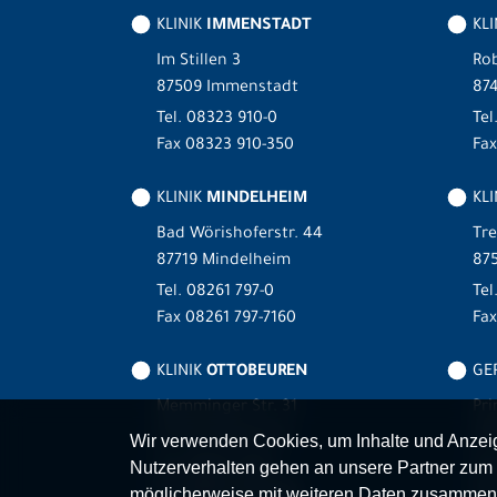
KLINIK
IMMENSTADT
KL
Im Stillen 3
Rob
87509 Immenstadt
87
Tel.
08323 910-0
Tel
Fax 08323 910-350
Fax
KLINIK
MINDELHEIM
KLI
Bad Wörishoferstr. 44
Tre
87719 Mindelheim
875
Tel.
08261 797-0
Tel
Fax 08261 797-7160
Fa
KLINIK
OTTOBEUREN
GER
Memminger Str. 31
Pri
87724 Ottobeuren
87
Wir verwenden Cookies, um Inhalte und Anzeige
Tel.
08332 792-0
Tel
Nutzerverhalten gehen an unsere Partner zum 
Fax 08332 792-5416
Fax
möglicherweise mit weiteren Daten zusammen,