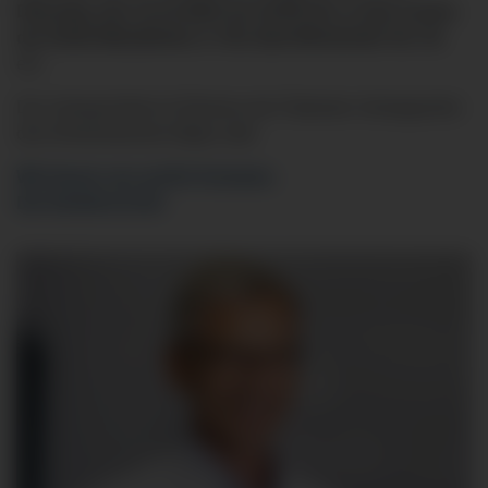
Dienstag, den 12.12.2023 um 19:00 Uhr, in das Casino
der Klinik Mindelheim, 6. OG, Bad Wörishofer Str. 44
,
ein.
Der Vortrag findet im Rahmen der Patienten-Vortragsreihe
des Klinikverbunds Allgäu statt.
Wir freuen uns auf Ihr Kommen.
Der Eintritt ist frei!