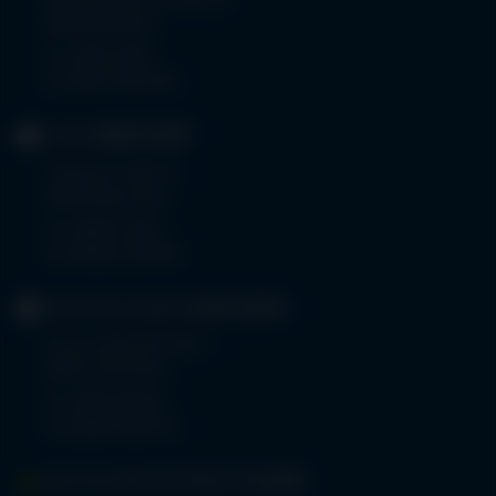
Robert-Weixler-Straße 50
87439 Kempten
Tel.
0831 530-0
Fax 0831 530-3533
KLINIK
OBERSTDORF
Trettachstraße 16
87561 Oberstdorf
Tel.
08322 703-0
Fax 08322 703-402
GERIATRIE-KLINIKEN
SONTHOFEN
Prinz-Luitpold-Straße 1
87527 Sonthofen
Tel.
08321 804-0
Fax 08321 804-119
MVZ-FACHPRAXENVERBUND
ALLGÄU