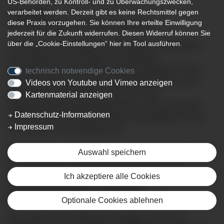
US-Behörden, zu Kontroll- und zu Überwachungszwecken,
verarbeitet werden. Derzeit gibt es keine Rechtsmittel gegen
07.12.2023
diese Praxis vorzugehen. Sie können Ihre erteilte Einwilligung
Patientenvortrag an der Klinik Mindelheim
jederzeit für die Zukunft widerrufen. Diesen Widerruf können Sie
über die „Cookie-Einstellungen“ hier im Tool ausführen.
Sie leiden unter Völlegefühl, Schmerzen im Oberbauch
oder Übelkeit? Dazu plagen Sie Aufstoßen,
Appetitlosigkeit und vielleicht sogar Mundgeruch? Dies
technisch notwendige Cookies
können Anzeichen für eine Helicobacter Infektion sein.
Videos von Youtube und Vimeo anzeigen
Helicobacter sind Bakterien, die sich in der
Kartenmaterial anzeigen
Magenschleimhaut ansiedeln können. Aber was genau
Datenschutz-Informationen
macht eine Helicobacter-Infektion? Wie gefährlich ist sie
Impressum
und was kann man dagegen tun?
Mit diesen und weiteren relevanten Fragen beschäftigt sich
Auswahl speichern
Dr. Peter Meyer, Chefarzt der Inneren Medizin und
Gastroenterologie an der Klinik Mindelheim in dem Vortrag
Ich akzeptiere alle Cookies
„Helicobacter-Infektion – Was haben
Magenbeschwerden mit Bakterien zu tun?“
.
Optionale Cookies ablehnen
Dazu lädt Sie der Klinikverbund Allgäu herzlich am