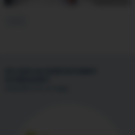
Zurück
SIE SIND AN EINER MITARBEIT
INTERESSIERT?
BEWERBEN SIE SICH
HIER
!