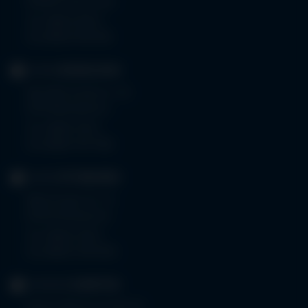
87509 Immenstadt
Tel.
08323 910-0
Fax 08323 910-350
KLINIK
MINDELHEIM
Bad Wörishoferstr. 44
87719 Mindelheim
Tel.
08261 797-0
Fax 08261 797-7160
KLINIK
OTTOBEUREN
Memminger Str. 31
87724 Ottobeuren
Tel.
08332 792-0
Fax 08332 792-5416
KLINIKUM
KEMPTEN