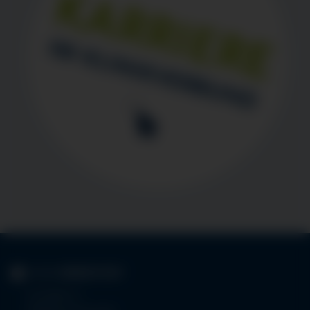
KLINIK
IMMENSTADT
Im Stillen 3