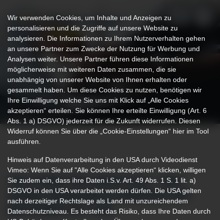
Wir verwenden Cookies, um Inhalte und Anzeigen zu
personalisieren und die Zugriffe auf unsere Website zu
analysieren. Die Informationen zu Ihrem Nutzerverhalten gehen
an unsere Partner zum Zwecke der Nutzung für Werbung und
Analysen weiter. Unsere Partner führen diese Informationen
möglicherweise mit weiteren Daten zusammen, die sie
unabhängig von unserer Website von Ihnen erhalten oder
gesammelt haben. Um diese Cookies zu nutzen, benötigen wir
Ihre Einwilligung welche Sie uns mit Klick auf „Alle Cookies
akzeptieren“ erteilen. Sie können Ihre erteilte Einwilligung (Art. 6
Abs. 1 a) DSGVO) jederzeit für die Zukunft widerrufen. Diesen
Widerruf können Sie über die „Cookie-Einstellungen“ hier im Tool
ausführen.
Hinweis auf Datenverarbeitung in den USA durch Videodienst
Vimeo: Wenn Sie auf "Alle Cookies akzeptieren“ klicken, willigen
Sie zudem ein, dass ihre Daten i.S.v. Art. 49 Abs. 1 S. 1 lit. a)
HELICOBACTER-INFEKTION – WAS
DSGVO in den USA verarbeitet werden dürfen. Die USA gelten
HABEN MAGENBESCHWERDEN MIT
nach derzeitiger Rechtslage als Land mit unzureichendem
BAKTERIEN ZU TUN?
Datenschutzniveau. Es besteht das Risiko, dass Ihre Daten durch