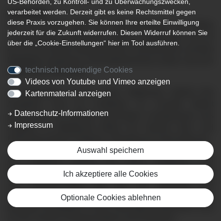
US-Behörden, zu Kontroll- und zu Überwachungszwecken,
verarbeitet werden. Derzeit gibt es keine Rechtsmittel gegen
16.06.2026
diese Praxis vorzugehen. Sie können Ihre erteilte Einwilligung
Am 07.07.2026 macht der Gesundheitsbus der Aktion
jederzeit für die Zukunft widerrufen. Diesen Widerruf können Sie
„Herzenssache Lebenszeit“ Station in Ottobeuren. Von 10
über die „Cookie-Einstellungen“ hier im Tool ausführen.
bis 16 Uhr können Besucherinnen und Besucher auf dem
Marktplatz kostenlose Gesundheitschecks nutzen und sich
technisch notwendige Cookies
umfassend informieren.
Videos von Youtube und Vimeo anzeigen
In Kooperation mit der Klinik Ottobeuren betreut das
Kartenmaterial anzeigen
Ärzteteam rund um Chefärztin Dr. Cornelia Monat
Datenschutz-Informationen
gemeinsam mit speziell geschultem Fachpersonal das
Impressum
Angebot. Im Mittelpunkt stehen die Themen Herz- und
Nierengesundheit, Diabetes, Übergewicht und Ernährung.
Auswahl speichern
Die Angebote reichen von EKG-, Blutdruck- und
Blutzuckermessungen über Urintests zur Früherkennung
Ich akzeptiere alle Cookies
von Nierenschäden bis hin zur Messung des
Körperumfangs. Ergänzend gibt es Ernährungstipps,
Optionale Cookies ablehnen
gesunde Rezeptideen sowie Informationsmaterialien rund
um die Themen Herzgesundheit und Prävention.