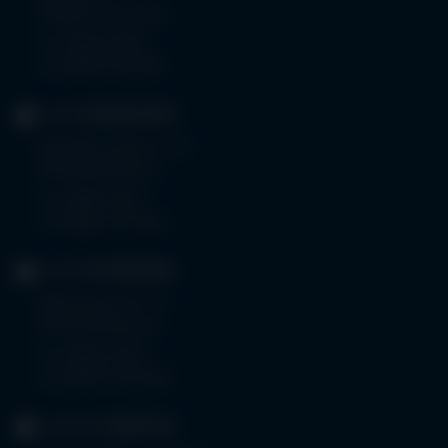
87509 Immenstadt
Tel.
08323 910-0
Fax 08323 910-350
KLINIK
MINDELHEIM
Bad Wörishoferstr. 44
87719 Mindelheim
Tel.
08261 797-0
Fax 08261 797-7160
KLINIK
OTTOBEUREN
Memminger Str. 31
87724 Ottobeuren
Tel.
08332 792-0
Fax 08332 792-5416
KLINIKUM
KEMPTEN