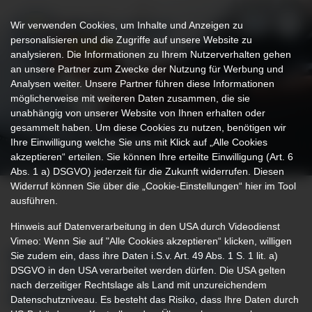
Wir verwenden Cookies, um Inhalte und Anzeigen zu
personalisieren und die Zugriffe auf unsere Website zu
analysieren. Die Informationen zu Ihrem Nutzerverhalten gehen
an unsere Partner zum Zwecke der Nutzung für Werbung und
Analysen weiter. Unsere Partner führen diese Informationen
möglicherweise mit weiteren Daten zusammen, die sie
unabhängig von unserer Website von Ihnen erhalten oder
gesammelt haben. Um diese Cookies zu nutzen, benötigen wir
Ihre Einwilligung welche Sie uns mit Klick auf „Alle Cookies
akzeptieren“ erteilen. Sie können Ihre erteilte Einwilligung (Art. 6
Abs. 1 a) DSGVO) jederzeit für die Zukunft widerrufen. Diesen
Widerruf können Sie über die „Cookie-Einstellungen“ hier im Tool
ausführen.
Hinweis auf Datenverarbeitung in den USA durch Videodienst
Vimeo: Wenn Sie auf "Alle Cookies akzeptieren“ klicken, willigen
Sie zudem ein, dass ihre Daten i.S.v. Art. 49 Abs. 1 S. 1 lit. a)
GESUNDHEIT ZUM MITMACHEN:
DSGVO in den USA verarbeitet werden dürfen. Die USA gelten
GESUNDHEITSBUS AUF DEM
nach derzeitiger Rechtslage als Land mit unzureichendem
MARKTPLATZ OTTOBEUREN
Datenschutzniveau. Es besteht das Risiko, dass Ihre Daten durch