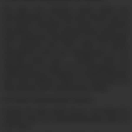
Mit dabei sind außerdem weitere Partner der
Gesundheitsaktion: Der Kneipp-Verein informiert rund um
die Themen Gesundheit und Kneipp. Die Deutsche
Herzstiftung ist mit einem Informationsstand vertreten und
bietet umfangreiche Informationen zur Herzgesundheit.
Das Bayerische Rote Kreuz (BRK) als örtlicher
Rettungsdienst bringt einen Rettungswagen mit, der
besichtigt werden kann – außerdem stehen die
Mitarbeitenden für Fragen rund um Rettungsdienst und
Notfallversorgung zur Verfügung. Die Sportwelt Ottobeuren
gibt zudem praktische Impulse zur Reduzierung des
Bauchumfangs und für mehr Bewegung im Alltag.
Der Eintritt ist selbstverständlich kostenlos.
Kommen Sie vorbei, machen Sie mit – und nehmen Sie
wertvolle Tipps für ein gesundheitsbewusstes Leben mit
nach Hause.