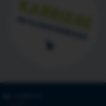
KLINIK
IMMENSTADT
Im Stillen 3