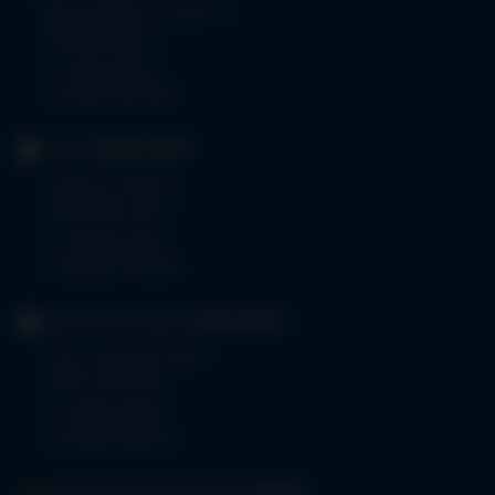
Robert-Weixler-Straße 50
87439 Kempten
Tel.
0831 530-0
Fax 0831 530-3533
KLINIK
OBERSTDORF
Trettachstraße 16
87561 Oberstdorf
Tel.
08322 703-0
Fax 08322 703-402
GERIATRIE-KLINIKEN
SONTHOFEN
Prinz-Luitpold-Straße 1
87527 Sonthofen
Tel.
08321 804-0
Fax 08321 804-119