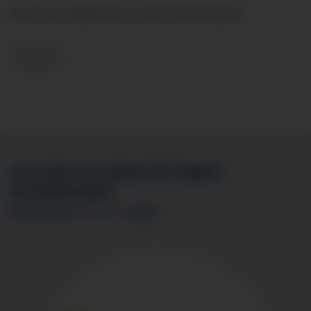
Denn: Ihre Lebenszeit ist unsere Herzenssache.
Zurück
SIE SIND AN EINER MITARBEIT
INTERESSIERT?
BEWERBEN SIE SICH
HIER
!