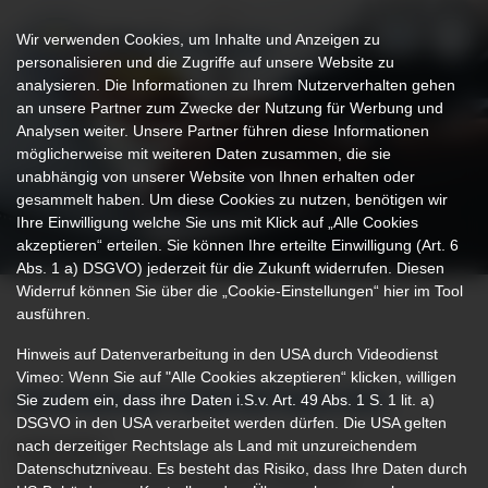
Wir verwenden Cookies, um Inhalte und Anzeigen zu
personalisieren und die Zugriffe auf unsere Website zu
analysieren. Die Informationen zu Ihrem Nutzerverhalten gehen
an unsere Partner zum Zwecke der Nutzung für Werbung und
Analysen weiter. Unsere Partner führen diese Informationen
möglicherweise mit weiteren Daten zusammen, die sie
unabhängig von unserer Website von Ihnen erhalten oder
gesammelt haben. Um diese Cookies zu nutzen, benötigen wir
Ihre Einwilligung welche Sie uns mit Klick auf „Alle Cookies
akzeptieren“ erteilen. Sie können Ihre erteilte Einwilligung (Art. 6
Abs. 1 a) DSGVO) jederzeit für die Zukunft widerrufen. Diesen
Widerruf können Sie über die „Cookie-Einstellungen“ hier im Tool
ausführen.
Hinweis auf Datenverarbeitung in den USA durch Videodienst
Vimeo: Wenn Sie auf "Alle Cookies akzeptieren“ klicken, willigen
Sie zudem ein, dass ihre Daten i.S.v. Art. 49 Abs. 1 S. 1 lit. a)
GESUNDHEIT ZUM MITMACHEN
DSGVO in den USA verarbeitet werden dürfen. Die USA gelten
nach derzeitiger Rechtslage als Land mit unzureichendem
09.09.2025
Datenschutzniveau. Es besteht das Risiko, dass Ihre Daten durch
London-Bus auf dem Marktplatz Ottobeuren