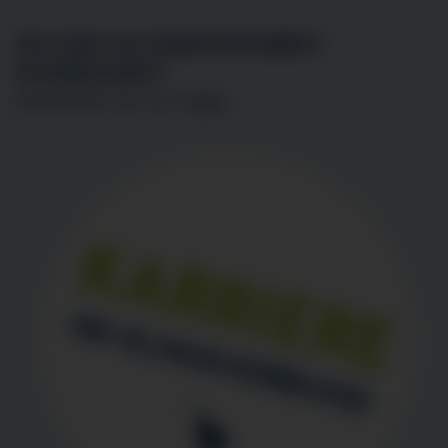
SIE SIND AN EINER MITARBEIT
INTERESSIERT?
BEWERBEN SIE SICH
HIER
!