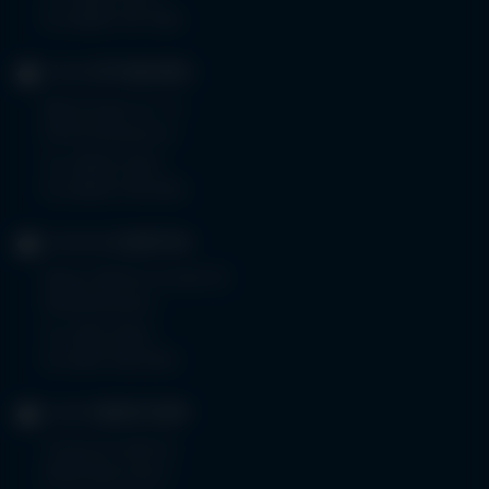
Fax 08261 797-7160
KLINIK
OTTOBEUREN
Memminger Str. 31
87724 Ottobeuren
Tel.
08332 792-0
Fax 08332 792-5416
KLINIKUM
KEMPTEN
Robert-Weixler-Straße 50
87439 Kempten
Tel.
0831 530-0
Fax 0831 530-3533
KLINIK
OBERSTDORF
Trettachstraße 16
87561 Oberstdorf