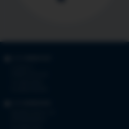
KLINIK
IMMENSTADT
Im Stillen 3
87509 Immenstadt
Tel.
08323 910-0
Fax 08323 910-350
KLINIK
MINDELHEIM
Bad Wörishoferstr. 44
87719 Mindelheim
Tel.
08261 797-0