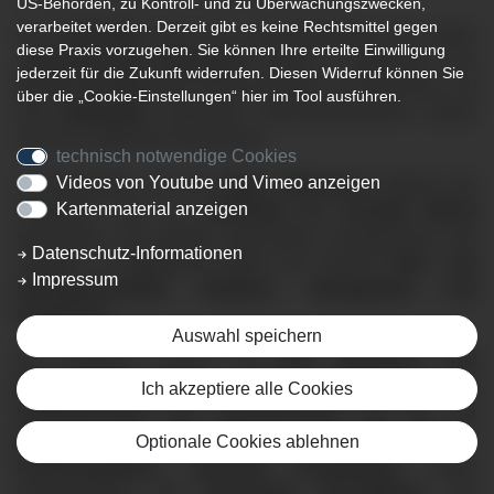
US-Behörden, zu Kontroll- und zu Überwachungszwecken,
verarbeitet werden. Derzeit gibt es keine Rechtsmittel gegen
Am
12.09.2025
macht der Gesundheits-Bus der Aktion
diese Praxis vorzugehen. Sie können Ihre erteilte Einwilligung
„Herzenssache Lebenszeit“
Station in Ottobeuren. Von
jederzeit für die Zukunft widerrufen. Diesen Widerruf können Sie
10 bis 15 Uhr
können Besucherinnen und Besucher auf
über die „Cookie-Einstellungen“ hier im Tool ausführen.
dem
Marktplatz
kostenlose Gesundheitschecks nutzen
und sich umfassend informieren.
technisch notwendige Cookies
Videos von Youtube und Vimeo anzeigen
In Kooperation mit der
Klinik Ottobeuren
betreut das
Kartenmaterial anzeigen
Ärzteteam rund um
Chefärztin Dr. Cornelia Monat
gemeinsam mit speziell geschultem Fachpersonal das
Datenschutz-Informationen
Angebot. Im Mittelpunkt stehen die Themen
Herz- und
Impressum
Nierengesundheit, Diabetes, Übergewicht und
Ernährung
.
Auswahl speichern
Die Angebote reichen von
EKG, Blutdruck- und
Blutzuckermessungen über Urintests zur
Ich akzeptiere alle Cookies
Früherkennung von Nierenschäden bis hin zur
Messung des Körperumfangs
. Ergänzend gibt es
Optionale Cookies ablehnen
Ernährungstipps, gesunde Rezeptideen
sowie
Infomaterialien der
Deutschen Herzstiftung
. Die