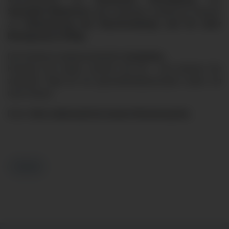
Sportwelt Ottobeuren
gibt außerdem praktische Impulse
zur
Reduzierung des Bauchumfangs und für mehr
Bewegung im Alltag
.
Der Eintritt ist selbstverständlich
kostenlos
.
Kommen Sie vorbei, machen Sie mit – und nehmen Sie
wertvolle Tipps für ein gesundheitsbewusstes Leben mit
nach Hause.
Denn:
Ihre Lebenszeit ist unsere Herzenssache.
Zurück