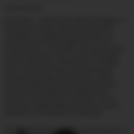
Der Eintritt ist frei!
Die Fusionen - zunächst mit den Kliniken Oberallgäu von
2010 bis 2013 und dann 2019 mit den Kreiskliniken
Unterallgäu zum heutigen Klinikverbund Allgäu und
zweieinhalb Jahre Krisenmanagement der Corona-
Pandemie folgten. „Sie alle haben viele Jahre lang ihren
Erfolgsbeitrag geleistet, dass wir unserer Kernaufgabe
gerecht werden können, für die Menschen in Kempten
sowie in der gesamten Region eine hervorragende
Gesundheitsversorgung zu gewährleisten“, betonte
Klinikleiter Wolfgang Weinert während der feierlichen
Jubilarehrung. Die langedienten Mitarbeiter:innen
genossen anschließend beim „gemütlichen“ Teil des
Abends das Viergänge-Büfett und plauderten aus dem
Nähkästchen über persönlichen Erinnerungen.