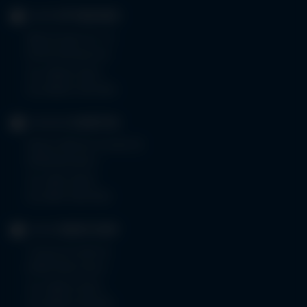
KLINIK
OTTOBEUREN
Memminger Str. 31
87724 Ottobeuren
Tel.
08332 792-0
Fax 08332 792-5416
KLINIKUM
KEMPTEN
Robert-Weixler-Straße 50
87439 Kempten
Tel.
0831 530-0
Fax 0831 530-3533
KLINIK
OBERSTDORF
Trettachstraße 16
87561 Oberstdorf
Tel.
08322 703-0
Fax 08322 703-402