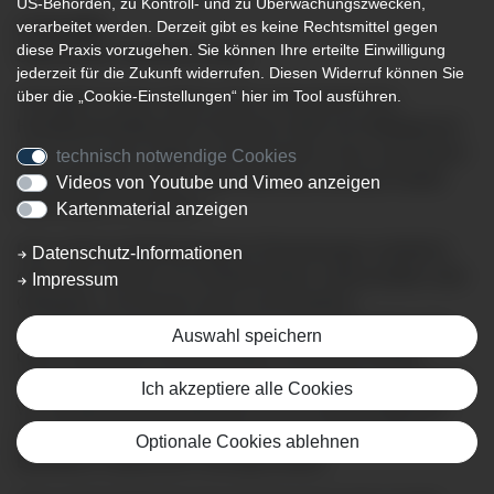
US-Behörden, zu Kontroll- und zu Überwachungszwecken,
verarbeitet werden. Derzeit gibt es keine Rechtsmittel gegen
17.01.2025
diese Praxis vorzugehen. Sie können Ihre erteilte Einwilligung
Spannender Patientenvortrag
jederzeit für die Zukunft widerrufen. Diesen Widerruf können Sie
über die „Cookie-Einstellungen“ hier im Tool ausführen.
Vermutlich ist das Jedem schon mal passiert: Ein
Hackfleischauflauf oder Ähnliches steht vom Mittagessen
von vor ein paar Tagen im Kühlschrank. Kann man diesen
technisch notwendige Cookies
noch gefahrlos essen? Oder läuft man eventuell Gefahr
Videos von Youtube und Vimeo anzeigen
krank davon zu werden?
Kartenmaterial anzeigen
Denn lebensmittelübertragene Erkrankungen entstehen
Datenschutz-Informationen
durch den Verzehr von kontaminierten Lebensmitteln oder
Impressum
Getränken. Sie können durch verschiedene
Krankheitserreger (wie Bakterien, Viren, Parasiten) oder
Auswahl speichern
durch chemische Kontaminanten verursacht werden.
Solche Erkrankungen sind weltweit verbreitet und können
Ich akzeptiere alle Cookies
von leichten Beschwerden bis hin zu schwerwiegenden
gesundheitlichen Folgen führen. Nicht selten müssen
Optionale Cookies ablehnen
Betroffene medizinisch versorgt werden.