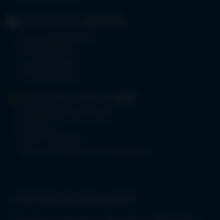
GERIATRIE-KLINIKEN
SONTHOFEN
Prinz-Luitpold-Straße 1
87527 Sonthofen
Tel.
08321 804-0
Fax 08321 804-119
MVZ-FACHPRAXENVERBUND
ALLGÄU
Klinikverbund Allgäu gGmbH
Im Stillen 2
87509 Immenstadt
www.mvz-fachpraxenverbund-allgaeu.de
© 2026 Klinikverbund Allgäu gGmbH