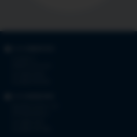
KLINIK
IMMENSTADT
Im Stillen 3
87509 Immenstadt
Tel.
08323 910-0
Fax 08323 910-350
KLINIK
MINDELHEIM
Bad Wörishoferstr. 44
87719 Mindelheim
Tel.
08261 797-0
Fax 08261 797-7160