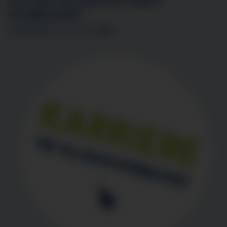
SIE SIND AN EINER MITARBEIT
INTERESSIERT?
BEWERBEN SIE SICH
HIER
!