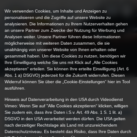
Wir verwenden Cookies, um Inhalte und Anzeigen zu
personalisieren und die Zugriffe auf unsere Website zu
analysieren. Die Informationen zu Ihrem Nutzerverhalten gehen
an unsere Partner zum Zwecke der Nutzung für Werbung und
Analysen weiter. Unsere Partner führen diese Informationen
möglicherweise mit weiteren Daten zusammen, die sie
unabhängig von unserer Website von Ihnen erhalten oder
gesammelt haben. Um diese Cookies zu nutzen, benötigen wir
Ihre Einwilligung welche Sie uns mit Klick auf „Alle Cookies
akzeptieren“ erteilen. Sie können Ihre erteilte Einwilligung (Art. 6
Abs. 1 a) DSGVO) jederzeit für die Zukunft widerrufen. Diesen
Widerruf können Sie über die „Cookie-Einstellungen“ hier im Tool
ausführen.
Hinweis auf Datenverarbeitung in den USA durch Videodienst
Vimeo: Wenn Sie auf "Alle Cookies akzeptieren“ klicken, willigen
Sie zudem ein, dass ihre Daten i.S.v. Art. 49 Abs. 1 S. 1 lit. a)
DURCH LEBENSMITTEL ÜBERTRAGBARE
DSGVO in den USA verarbeitet werden dürfen. Die USA gelten
ERKRANKUNGEN – WIE KANN MAN
nach derzeitiger Rechtslage als Land mit unzureichendem
SICH SCHÜTZEN?
Datenschutzniveau. Es besteht das Risiko, dass Ihre Daten durch