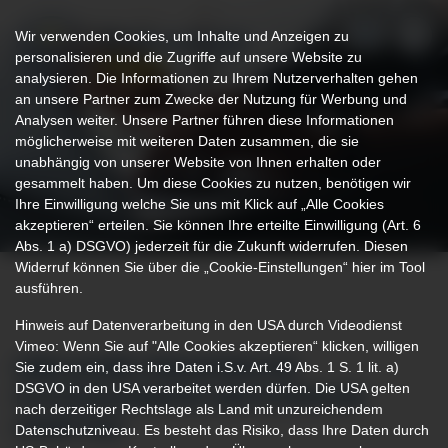
Wir verwenden Cookies, um Inhalte und Anzeigen zu
personalisieren und die Zugriffe auf unsere Website zu
analysieren. Die Informationen zu Ihrem Nutzerverhalten gehen
an unsere Partner zum Zwecke der Nutzung für Werbung und
Analysen weiter. Unsere Partner führen diese Informationen
möglicherweise mit weiteren Daten zusammen, die sie
unabhängig von unserer Website von Ihnen erhalten oder
gesammelt haben. Um diese Cookies zu nutzen, benötigen wir
Ihre Einwilligung welche Sie uns mit Klick auf „Alle Cookies
akzeptieren“ erteilen. Sie können Ihre erteilte Einwilligung (Art. 6
Abs. 1 a) DSGVO) jederzeit für die Zukunft widerrufen. Diesen
Widerruf können Sie über die „Cookie-Einstellungen“ hier im Tool
ausführen.
Hinweis auf Datenverarbeitung in den USA durch Videodienst
Vimeo: Wenn Sie auf "Alle Cookies akzeptieren“ klicken, willigen
Sie zudem ein, dass ihre Daten i.S.v. Art. 49 Abs. 1 S. 1 lit. a)
DREI JAHRE PÄDIATRISCHE
DSGVO in den USA verarbeitet werden dürfen. Die USA gelten
PSYCHOSOMATIK AM KLINIKUM
nach derzeitiger Rechtslage als Land mit unzureichendem
KEMPTEN
Datenschutzniveau. Es besteht das Risiko, dass Ihre Daten durch