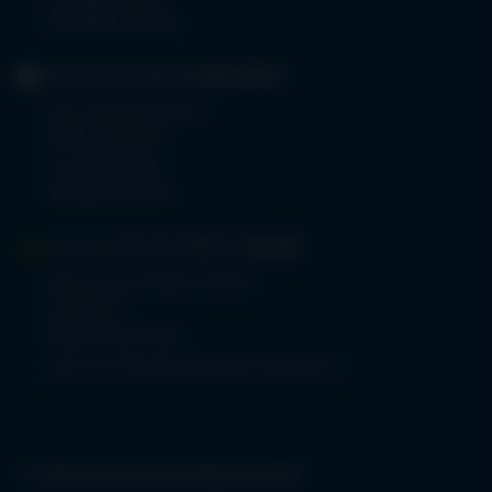
Fax 08322 703-402
GERIATRIE-KLINIKEN
SONTHOFEN
Prinz-Luitpold-Straße 1
87527 Sonthofen
Tel.
08321 804-0
Fax 08321 804-119
MVZ-FACHPRAXENVERBUND
ALLGÄU
Klinikverbund Allgäu gGmbH
Im Stillen 2
87509 Immenstadt
www.mvz-fachpraxenverbund-allgaeu.de
© 2026 Klinikverbund Allgäu gGmbH