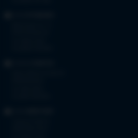
Fax 08261 797-7160
KLINIK
OTTOBEUREN
Memminger Str. 31
87724 Ottobeuren
Tel.
08332 792-0
Fax 08332 792-5416
KLINIKUM
KEMPTEN
Robert-Weixler-Straße 50
87439 Kempten
Tel.
0831 530-0
Fax 0831 530-3533
KLINIK
OBERSTDORF
Trettachstraße 16
87561 Oberstdorf
Tel.
08322 703-0