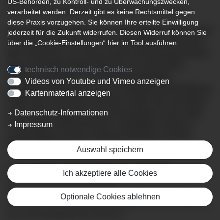
US-Behörden, zu Kontroll- und zu Überwachungszwecken,
Spannender Patientenvortrag am Klinikum Kempten
verarbeitet werden. Derzeit gibt es keine Rechtsmittel gegen
diese Praxis vorzugehen. Sie können Ihre erteilte Einwilligung
Etwa 8 Millionen Menschen in Deutschland leiden unter
jederzeit für die Zukunft widerrufen. Diesen Widerruf können Sie
chronischen Schmerzen unterschiedlicher Ursachen.
über die „Cookie-Einstellungen“ hier im Tool ausführen.
Das Tückische: aus einem akuten Schmerzgeschehen
kann innerhalb weniger Monate ein chronischer
technisch notwendige Cookies
Schmerz entstehen – der als eigenständiges
Videos von Youtube und Vimeo anzeigen
Krankheitsbild immer noch zu wenig Berücksichtigung
Kartenmaterial anzeigen
findet. Der chronische Schmerz breitet sich auf immer
mehr Körperregionen aus und bestimmt in der Folge
Datenschutz-Informationen
immer mehr Lebensbereiche. Schließlich nimmt er
Impressum
auch Einfluss auf das seelische Befinden und die
sozialen Bezüge.
Auswahl speichern
Aber wie genau entwickelt sich eine chronische
Ich akzeptiere alle Cookies
Schmerzkrankheit? Und welche
Behandlungsmöglichkeiten gibt es? Was kann man tun,
Optionale Cookies ablehnen
wenn der Schmerz chronisch geworden ist? Und lässt sich
das Schmerzgedächtnis löschen?