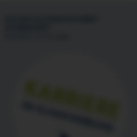
SIE SIND AN EINER MITARBEIT
INTERESSIERT?
BEWERBEN SIE SICH
HIER
!