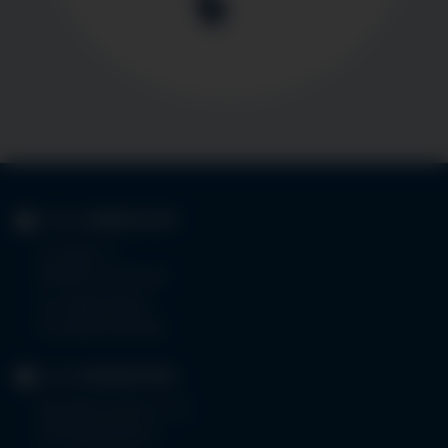
KLINIK
IMMENSTADT
Im Stillen 3
87509 Immenstadt
Tel.
08323 910-0
Fax 08323 910-350
KLINIK
MINDELHEIM
Bad Wörishoferstr. 44
87719 Mindelheim