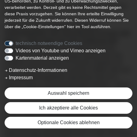
US-Behörden, zu Kontroll- und zu Überwachungszwecken,
Spezialist für periphere Nervenverletzungen in der Klinik
verarbeitet werden. Derzeit gibt es keine Rechtsmittel gegen
Mindelheim
diese Praxis vorzugehen. Sie können Ihre erteilte Einwilligung
jederzeit für die Zukunft widerrufen. Diesen Widerruf können Sie
Leiden Sie unter anhaltenden Schmerzen,
über die „Cookie-Einstellungen“ hier im Tool ausführen.
Taubheitsgefühlen oder einem Brennen in Armen oder
Beinen – selbst lange nach einer Verletzung oder
technisch notwendige Cookies
Operation?
Dann könnten geschädigte Nerven die
Videos von Youtube und Vimeo anzeigen
Ursache sein. Unsere Bewegungen werden durch das
Kartenmaterial anzeigen
komplexe Zusammenspiel von Knochen, Muskeln und
Nerven ermöglicht. Doch bei schweren Unfällen oder auch
Datenschutz-Informationen
nach präzise durchgeführten Operationen kann es in
Impressum
seltenen Fällen zu Nervenverletzungen kommen – mit der
Folge chronischer Nervenschmerzen.
Auswahl speichern
Unter chronischen Schmerzen versteht man dauerhaft
Ich akzeptiere alle Cookies
starke Schmerzen, die sich auch nach 6 Monaten nicht
bessern. Wenn mit Schmerzmedikamenten keine
Optionale Cookies ablehnen
Verbesserung der Lebensqualität erreicht wird oder die
Nebenwirkungen dieser Medikamente zu stark sind wissen