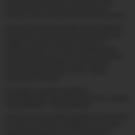
entwickelte Neuro-Elektrode in den verletzten Nerv
implantiert werden. Mit dieser Elektrode kann der
chronische Schmerz dann dauerhaft unterdrückt werden.“
Besonders gute Erfahrungen gibt es mit dieser Methode
bei Patienten mit mehrfach operierten Kniegelenk oder
Fußgelenk. Oft sind es aber auch Patienten mit
Unfallverletzungen an der Hand. „Man erkennt diese
Patienten oft schon daran, dass sie einen relativ kleinen
Schmerzbereich beschreiben und das Datum der
Nervenverletzung ganz genau wissen“, sagt der
Neurochirurg Dr. Hussein.
Die wenigen Spezialisten für periphere
Nervenverletzungen sind in Deutschland oft nur an großen
Universitätskliniken in Ballungsgebieten.
Wir freuen uns, dass wir diese Expertise in Form von Herrn
Dr. Hussein für die Klinik in Mindelheim und für unsere
Region gewinnen konnten um die Versorgung der