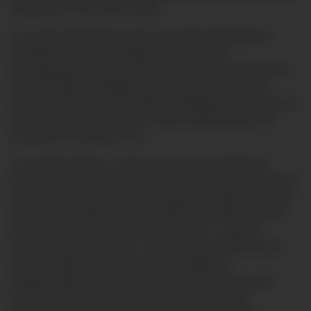
Patienten oft nicht mehr weiter.
Für solche Fälle gibt es jetzt in der Klinik Mindelheim
kompetente Hilfe. Im dortigen medizinischen
Versorgungszentrum hat sich der Spezialist für periphere
Neurochirurgie niedergelassen. Der Neurochirurg Dr.
Hussein kommt aus der Uniklinik Göttingen und bringt von
dort eine große Expertise für Nervenverletzungen und
chronische Schmerzen mit.
„Um welchen Nerv es sich beim einzelnen Patienten
handelt, der die chronischen Nervenschmerzen verursacht,
kann man durch eine neurochirurgische Diagnostik relativ
schnell herausfinden. Eine gezielte Nervenblockade mit
meinem Ultraschall-Gerät bringt Klarheit.“, sagt der
Neurochirurg Dr. Hussein. „Ist der Nervenschmerz durch
die Nervenblockade für kurze Zeit erfolgreich
ausgeschaltet worden und kommt dann wieder zurück
kann in einem zweiten Schritt eine speziell dafür