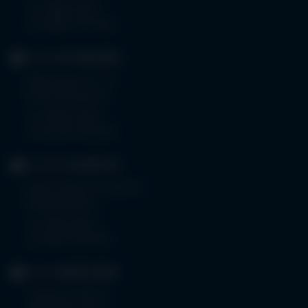
Tel.
08261 797-0
Fax 08261 797-7160
KLINIK
OTTOBEUREN
Memminger Str. 31
87724 Ottobeuren
Tel.
08332 792-0
Fax 08332 792-5416
KLINIKUM
KEMPTEN
Robert-Weixler-Straße 50
87439 Kempten
Tel.
0831 530-0
Fax 0831 530-3533
KLINIK
OBERSTDORF
Trettachstraße 16