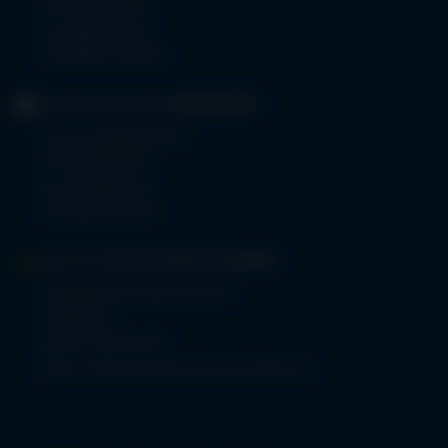
87561 Oberstdorf
Tel.
08322 703-0
Fax 08322 703-402
GERIATRIE-KLINIKEN
SONTHOFEN
Prinz-Luitpold-Straße 1
87527 Sonthofen
Tel.
08321 804-0
Fax 08321 804-119
MVZ-FACHPRAXENVERBUND
ALLGÄU
Klinikverbund Allgäu gGmbH
Im Stillen 2
87509 Immenstadt
www.mvz-fachpraxenverbund-allgaeu.de