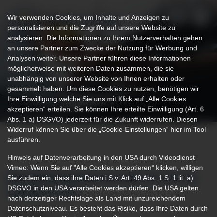
Wir verwenden Cookies, um Inhalte und Anzeigen zu
personalisieren und die Zugriffe auf unsere Website zu
analysieren. Die Informationen zu Ihrem Nutzerverhalten gehen
an unsere Partner zum Zwecke der Nutzung für Werbung und
Analysen weiter. Unsere Partner führen diese Informationen
möglicherweise mit weiteren Daten zusammen, die sie
unabhängig von unserer Website von Ihnen erhalten oder
gesammelt haben. Um diese Cookies zu nutzen, benötigen wir
Ihre Einwilligung welche Sie uns mit Klick auf „Alle Cookies
akzeptieren“ erteilen. Sie können Ihre erteilte Einwilligung (Art. 6
Abs. 1 a) DSGVO) jederzeit für die Zukunft widerrufen. Diesen
Widerruf können Sie über die „Cookie-Einstellungen“ hier im Tool
ausführen.
Hinweis auf Datenverarbeitung in den USA durch Videodienst
Vimeo: Wenn Sie auf "Alle Cookies akzeptieren“ klicken, willigen
Sie zudem ein, dass ihre Daten i.S.v. Art. 49 Abs. 1 S. 1 lit. a)
BETROFFENENSCHULUNG ZU CED IN
DSGVO in den USA verarbeitet werden dürfen. Die USA gelten
IMMENSTADT
nach derzeitiger Rechtslage als Land mit unzureichendem
Datenschutzniveau. Es besteht das Risiko, dass Ihre Daten durch
13.03.2025