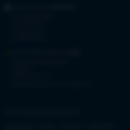
GERIATRIE-KLINIKEN
SONTHOFEN
Prinz-Luitpold-Straße 1
87527 Sonthofen
Tel.
08321 804-0
Fax 08321 804-119
MVZ-FACHPRAXENVERBUND
ALLGÄU
Klinikverbund Allgäu gGmbH
Im Stillen 2
87509 Immenstadt
www.mvz-fachpraxenverbund-allgaeu.de
© 2026 Klinikverbund Allgäu gGmbH
Karriereportal
Kontakt
Impressum
Datenschutz