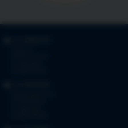
KLINIK
IMMENSTADT
Im Stillen 3
87509 Immenstadt
Tel.
08323 910-0
Fax 08323 910-350
KLINIK
MINDELHEIM
Bad Wörishoferstr. 44
87719 Mindelheim
Tel.
08261 797-0
Fax 08261 797-7160