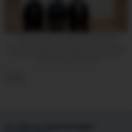
Auf dem Foto zu sehen sind Lena Hu vom Landesverband
Baden-Württemberg der DCCV, Kathrin Abel, Leiterin
Patient*innenschulungen der DCCV und Dr. Nis Nissen, Chefarzt
der Abteilung allgemeine Innere Medizin/Gastroenterlogie in
Immenstadt Fotograf: Kirsten Boos
Zurück
SIE SIND AN EINER MITARBEIT