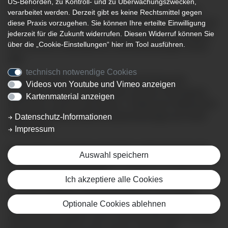
US-Behörden, zu Kontroll- und zu Überwachungszwecken,
Am 08. und 09. März 2025 fand im Konferenzsaal des
verarbeitet werden. Derzeit gibt es keine Rechtsmittel gegen
Gesundheitszentrums Immenstadt erneut das Wochenend-
diese Praxis vorzugehen. Sie können Ihre erteilte Einwilligung
jederzeit für die Zukunft widerrufen. Diesen Widerruf können Sie
Seminar „Morbus Crohn & Colitis ulcerosa“ für Betroffene
über die „Cookie-Einstellungen“ hier im Tool ausführen.
von chronisch entzündlichen Darmerkrankungen (CED)
statt.
technisch notwendige Cookies
Ärztlicher Referent der Patient*innenschulung der
Videos von Youtube und Vimeo anzeigen
Deutschen Morbus Crohn/ Colitis ulcerosa Vereinigung
Kartenmaterial anzeigen
(DCCV) e.V. war Dr. Nis Nissen, Chefarzt der Abteilung für
allgemeine Innere Medizin/Gastroenterologie der Klinik
Datenschutz-Informationen
Immenstadt.
Impressum
Katrin Abel, Psychologin der DCCV, informierte über die
Auswahl speichern
Bewältigung der Erkrankung im Alltag und ermöglichte den
Austausch von Erfahrungen.
Ich akzeptiere alle Cookies
Der CED-erfahrene Gastroenterologe Dr. Nis Nissen
Optionale Cookies ablehnen
informierte die 15 Teilnehmenden umfangreich über
medizinische Aspekte rund um die Erkrankungen, von der