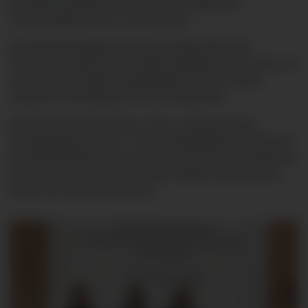
Krankheitsentstehung über Verlauf, Diagnostik,
Therapieoptionen bis zur Ernährung.
Die Rückmeldungen waren durchweg positiv. Die
Teilnehmer, teilweise mit Diagnosestellung vor Kurzem, als
auch jene mit langer Krankheitsgeschichte, konnten
zahlreiche Informationen für sich mitnehmen.
Info: Die Deutsche Morbus Crohn
/ Colitis ulcerosa
Vereinigung (DCCV) e.V. ist der Selbsthilfeverband für die
über 600.000 Menschen mit einer chronisch
e
ntzündlichen
Darmerkrankung in Deutschland. Weitere Informationen
finden Sie unter www.dccv.de.