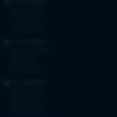
KLINIK
OTTOBEUREN
Memminger Str. 31
87724 Ottobeuren
Tel.
08332 792-0
Fax 08332 792-5416
KLINIKUM
KEMPTEN
Robert-Weixler-Straße 50
87439 Kempten
Tel.
0831 530-0
Fax 0831 530-3533
KLINIK
OBERSTDORF
Trettachstraße 16
87561 Oberstdorf
Tel.
08322 703-0
Fax 08322 703-402