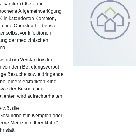
atsämtern Ober- und
prochene Allgemeinverfügung
 Klinikstandorten Kempten,
en und Oberstdorf. Ebenso
r selbst vor Infektionen
ltung der medizinischen
nd.
selbst um Verständnis für
 von dem Betretungsverbot
dige Besuche sowie dringende
 bei einem erkrankten Kind,
wie der Besuch bei
ienten wird aufrechterhalten.
 z.B. die
 Gesundheit“ in Kempten oder
rne Medizin in Ihrer Nähe“
r statt.