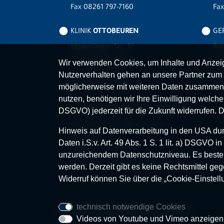
Fax 08261 797-7160
Fa
KLINIK
OTTOBEUREN
GER
Memminger Str. 31
Pri
87724 Ottobeuren
87
Wir verwenden Cookies, um Inhalte und Anzeige
Tel.
08332 792-0
Tel
Nutzerverhalten gehen an unsere Partner zum 
Fax 08332 792-5416
Fax
möglicherweise mit weiteren Daten zusammen,
nutzen, benötigen wir Ihre Einwilligung welche S
MVZ-FACHPRAXENVERBUND
ALLGÄU
DSGVO) jederzeit für die Zukunft widerrufen. 
Klinikverbund Allgäu gGmbH
Hinweis auf Datenverarbeitung in den USA durc
Im Stillen 2
Daten i.S.v. Art. 49 Abs. 1 S. 1 lit. a) DSGVO
87509 Immenstadt
unzureichendem Datenschutzniveau. Es besteh
www.mvz-fachpraxenverbund-allgaeu.de
werden. Derzeit gibt es keine Rechtsmittel geg
Widerruf können Sie über die „Cookie-Einstell
technisch notwendige Cookies
© 2026 Klinikverbund Allgäu gGmbH
Videos von Youtube und Vimeo anzeigen