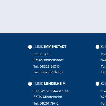
KLINIK
IMMENSTADT
KL
Im Stillen 3
Rob
87509 Immenstadt
87
Tel.
08323 910-0
Tel
Fax 08323 910-350
Fax
KLINIK
MINDELHEIM
KLI
Bad Wörishoferstr. 44
Tre
87719 Mindelheim
875
Tel.
08261 797-0
Tel