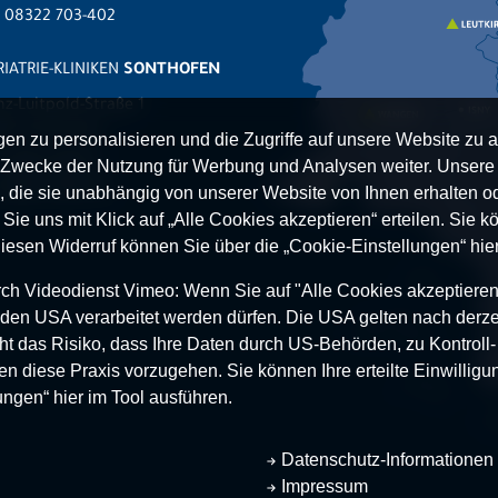
x 08322 703-402
IATRIE-KLINIKEN
SONTHOFEN
nz-Luitpold-Straße 1
527 Sonthofen
n zu personalisieren und die Zugriffe auf unsere Website zu a
.
08321 804-0
Zwecke der Nutzung für Werbung und Analysen weiter. Unsere P
 08321 804-119
 die sie unabhängig von unserer Website von Ihnen erhalten 
ie uns mit Klick auf „Alle Cookies akzeptieren“ erteilen. Sie kön
Diesen Widerruf können Sie über die „Cookie-Einstellungen“ hier
h Videodienst Vimeo: Wenn Sie auf "Alle Cookies akzeptieren“ 
 in den USA verarbeitet werden dürfen. Die USA gelten nach derze
t das Risiko, dass Ihre Daten durch US-Behörden, zu Kontroll
en diese Praxis vorzugehen. Sie können Ihre erteilte Einwilligun
ungen“ hier im Tool ausführen.
Datenschutz-Informationen
Impressum