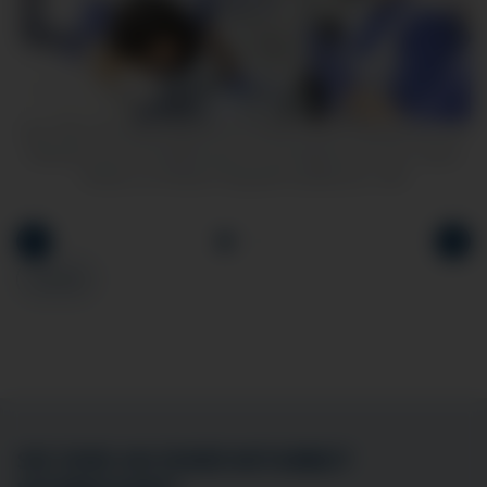
Das Team des Weaningzentrums betreut seine Patientinnen und
e
Patienten bei der Entwöhnung von der Beatmung | Foto: Katrin
Rohde von Rohde-Fotografie Kaufbeuren, KVA
Zurück
SIE SIND AN EINER MITARBEIT