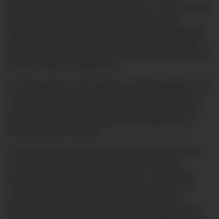
Deutschen Gesellschaft für Pneumologie – DGP, ein hohes
Maß an interdisziplinärer Manpower, strukturellen
Gegebenheiten und medizinischem Equipment gefordert.
Außerdem muss die entsprechende Expertise vorliegen –
dies wird über eine Mindestzahl von Patienten pro Jahr die
geweant werden, nachgewiesen.
Am Klinikstandort Immenstadt ist die Weaningeinheit in die
interdisziplinäre Intensivstation integriert und wurde nun
unter der Leitung von Frau Dr. Katrin Schumann-Stoiber,
ärztliche Leiterin der Weaningeinheit, erfolgreich zum
Weaningzentrum zertifiziert.
„Zu dieser hervorragenden Leistung des Teams rund um
Frau Dr. Schumann-Stoiber sowie allen beteiligten
Disziplinen, gratulieren wir sehr herzlich,“ sagt Markus
Treffler, Geschäftsführer im Klinikverbund Allgäu. „Die
Zertifizierung ist eine hohe Auszeichnung und die
Bestätigung für viel Arbeit, Herzblut und Engagement im