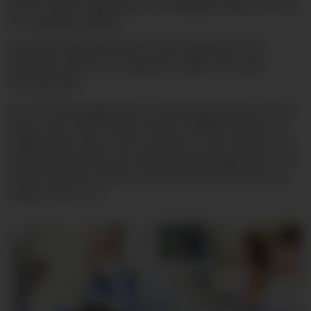
Sinne unserer Patientinnen und Patienten,“ freut sich Frau
Dr. Schumann-Stoiber.
Dank des Weanings können viele Patientinnen und
Patienten wieder in ihr reguläres Umfeld und Leben
zurückkehren.
Von den Weaningeinheiten in Deutschland haben derzeit
etwas mehr als 60 Kliniken dieses Zertifikat erhalten. Im
süddeutschen Raum sind es jedoch nur sehr wenige. Die
Klinik Immenstadt ist das südlichste Weaningzentrum und
nimmt Patienten regional und weit über die Grenzen des
Allgäu hinaus auf.