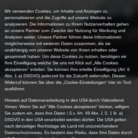
Wir verwenden Cookies, um Inhalte und Anzeigen zu
personalisieren und die Zugriffe auf unsere Website zu
analysieren. Die Informationen zu Ihrem Nutzerverhalten gehen
an unsere Partner zum Zwecke der Nutzung für Werbung und
Analysen weiter. Unsere Partner führen diese Informationen
möglicherweise mit weiteren Daten zusammen, die sie
unabhängig von unserer Website von Ihnen erhalten oder
gesammelt haben. Um diese Cookies zu nutzen, benötigen wir
Ihre Einwilligung welche Sie uns mit Klick auf „Alle Cookies
akzeptieren“ erteilen. Sie können Ihre erteilte Einwilligung (Art. 6
Abs. 1 a) DSGVO) jederzeit für die Zukunft widerrufen. Diesen
Widerruf können Sie über die „Cookie-Einstellungen“ hier im Tool
ausführen.
Hinweis auf Datenverarbeitung in den USA durch Videodienst
Vimeo: Wenn Sie auf "Alle Cookies akzeptieren“ klicken, willigen
Sie zudem ein, dass ihre Daten i.S.v. Art. 49 Abs. 1 S. 1 lit. a)
BEATMUNGSENTWÖHNUNGSEINHEIT
DSGVO in den USA verarbeitet werden dürfen. Die USA gelten
DES KLINIKVERBUNDS ALLGÄU AM
nach derzeitiger Rechtslage als Land mit unzureichendem
STANDORTORT IMMENSTADT
Datenschutzniveau. Es besteht das Risiko, dass Ihre Daten durch