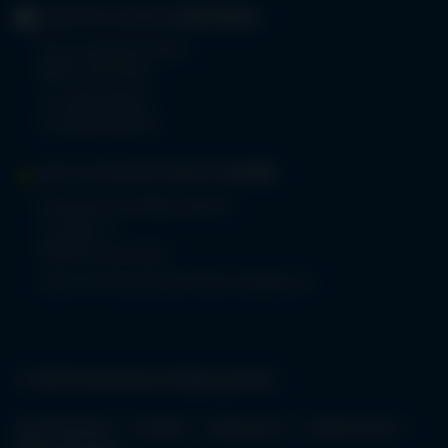
GERIATRIE-KLINIKEN
SONTHOFEN
Prinz-Luitpold-Straße 1
87527 Sonthofen
Tel.
08321 804-0
Fax 08321 804-119
MVZ-FACHPRAXENVERBUND
ALLGÄU
Klinikverbund Allgäu gGmbH
Im Stillen 2
87509 Immenstadt
www.mvz-fachpraxenverbund-allgaeu.de
© 2026 Klinikverbund Allgäu gGmbH
Karriereportal
Kontakt
Impressum
Datenschutz