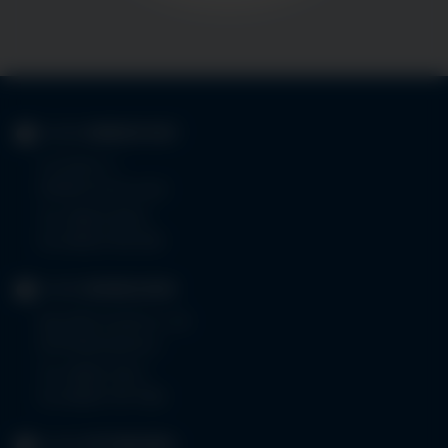
KLINIK
IMMENSTADT
Im Stillen 3
87509 Immenstadt
Tel.
08323 910-0
Fax 08323 910-350
KLINIK
MINDELHEIM
Bad Wörishoferstr. 44
87719 Mindelheim
Tel.
08261 797-0
Fax 08261 797-7160
KLINIK
OTTOBEUREN