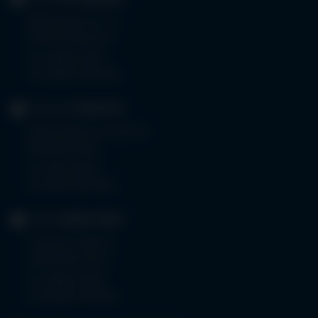
Memminger Str. 31
87724 Ottobeuren
Tel.
08332 792-0
Fax 08332 792-5416
KLINIKUM
KEMPTEN
Robert-Weixler-Straße 50
87439 Kempten
Tel.
0831 530-0
Fax 0831 530-3533
KLINIK
OBERSTDORF
Trettachstraße 16
87561 Oberstdorf
Tel.
08322 703-0
Fax 08322 703-402