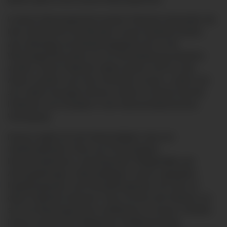
In dieser Weaningeinheit werden Patienten behandelt, die
teils seit Wochen bis Monaten invasiv beatmet werden,
also abhängig vom Beatmungsgerät sind. In der
Weaningeinheit sollen sie von der Beatmung entwöhnt
werden. Diese Patienten haben jedoch nicht nur das
Atmen sondern auch das Schlucken, Essen, Laufen und
sich selbst versorgen können verlernt. Zumeist sind die
Patienten auch komplex in der intensivmedizinischen
Versorgung.
Daraus ergibt sich die Notwendigkeit, dass ein
interdisziplinäres Team aus Pneumologen,
Intensivmedizinern, spezialisierten Pflegekräften der
Atmungstherapie, Intensivpflegern sowie Logopäden,
Ergotherapeuten und Physiotherapeuten sich alle um
diese Patienten kümmern. Dies ist eines der Kriterien um
sich als Weaningzentrum zertifizieren zu lassen. Darüber
hinaus sind für die erfolgreiche Zertifizierung der