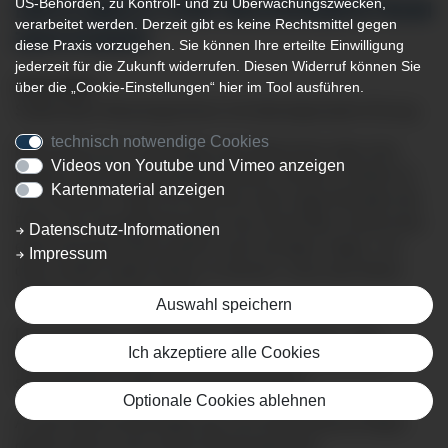
US-Behörden, zu Kontroll- und zu Überwachungszwecken,
ERFOLGREICH ZUM WEANINGZENTRUM
verarbeitet werden. Derzeit gibt es keine Rechtsmittel gegen
ZERTIFIZIERT
diese Praxis vorzugehen. Sie können Ihre erteilte Einwilligung
jederzeit für die Zukunft widerrufen. Diesen Widerruf können Sie
04.07.2023
über die „Cookie-Einstellungen“ hier im Tool ausführen.
Südlichstes Weaningzentrum mit überregionalem Einzug
technisch notwendige Cookies
Manchmal ist es notwendig, dass Menschen über eine
Videos von Youtube und Vimeo anzeigen
längere Zeit hinweg beatmet werden müssen. Hierbei ist
Kartenmaterial anzeigen
von mehreren Tagen bis Wochen oder sogar Monaten die
Rede. Der Hauptatemmuskel, das Zwerchfell, verlernt das
Datenschutz-Informationen
eigenständige Atmen jedoch nach wenigen Tagen. Um
Impressum
dann wieder selber Atmen zu können, muss das Atmen
wieder neu erlernt werden.
Auswahl speichern
Dies passiert in sogenannten Weaningzentren. Das
Ich akzeptiere alle Cookies
Weaning (Beatmungsentwöhnung) ist somit ein hoch
spezialisierter Sektor der Intensivmedizin.
Optionale Cookies ablehnen
An der Klinik Immenstadt, die zum Klinikverbund Allgäu
gehört, gibt es eine solche Weaningeinheit.