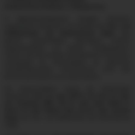
Konferenzzone Ärztehaus, 4. Obergeschoss
.
In allgemeinverständlichen Vorträgen informieren
ausgewiesene Expertinnen und Experten des
Herz- und
Gefäßzentrums des Klinikverbunds Allgäu
über
typische Krankheitsbilder, Warnsignale, moderne
Diagnoseverfahren und aktuelle Therapieoptionen.
Themen sind unter anderem das diabetische Fußsyndrom,
Verengungen der Halsschlagader, die sogenannte
Schaufensterkrankheit, Venenschwäche sowie tiefe
Beinvenenthrombosen und Lungenembolien.
Die wissenschaftliche Leitung des Patiententags
übernehmen
Prof. Dr. med. Wulf D. Ito, Prof. Dr. med.
Jan Torzewski, MBA, PD Dr. med. habil. Martin R.
Karch, Dr. med. Roland Tines und Dr. med. Joachim
Rogg
vom Herz- und Gefäßzentrum des Klinikverbunds
Allgäu.