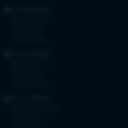
KLINIK
MINDELHEIM
Bad Wörishoferstr. 44
87719 Mindelheim
Tel.
08261 797-0
Fax 08261 797-7160
KLINIK
OTTOBEUREN
Memminger Str. 31
87724 Ottobeuren
Tel.
08332 792-0
Fax 08332 792-5416
KLINIKUM
KEMPTEN
Robert-Weixler-Straße 50
87439 Kempten
Tel.
0831 530-0