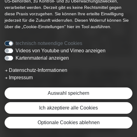
US-Behörden, zu Kontroll- und zu Überwachungszwecken,
Venenerkrankungen und Lungenembo-lie
verarbeitet werden. Derzeit gibt es keine Rechtsmittel gegen
diese Praxis vorzugehen. Sie können Ihre erteilte Einwilligung
Herz- und Gefäßerkrankungen gehören zu den häufigsten
jederzeit für die Zukunft widerrufen. Diesen Widerruf können Sie
Gesundheitsproblemen unserer Zeit.
über die „Cookie-Einstellungen“ hier im Tool ausführen.
Durchblutungsstörungen können nahezu alle
Körperregionen betreffen – von Kopf bis Fuß – und bleiben
technisch notwendige Cookies
oft lange unbemerkt. Umso wichtiger sind frühzeitige
Videos von Youtube und Vimeo anzeigen
Information, Aufklärung und moderne medizinische
Kartenmaterial anzeigen
Behandlungsmöglichkeiten.
Datenschutz-Informationen
Im Rahmen der
14. Allgäuer Herz- und Gefäßtage
lädt
Impressum
der
Klinikverbund Allgäu
zu einem
Patiententag
ein. Im
Mittelpunkt stehen
Durchblutungsstörungen von Kopf
Auswahl speichern
bis Fuß, Erkrankungen der Beinvenen
sowie die
Lungenembolie
– eine oft unterschätzte, aber potenziell
Ich akzeptiere alle Cookies
lebensbedrohliche Erkrankung.
Der Patiententag findet statt am
Optionale Cookies ablehnen
Montag, 9. Februar 2026, von 14:00 bis 16:20 Uhr
im
Ärztehaus am Klinikum Kempten
,