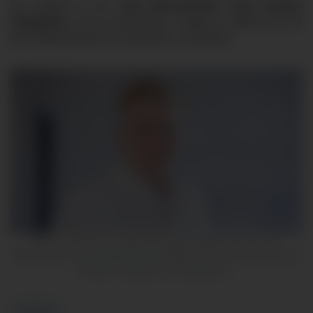
Der Eintritt ist frei.
Alle Interessierten sind herzlich
eingeladen
, sich zu informieren, Fragen zu stellen und mit
den Referierenden ins Gespräch zu kommen.
Prof. Dr. Wulf Ito, Chefarzt der Kardiologie im Herz- und
Gefäßzentrum des Klinikverbunds Allgäu | Foto: Katrin Rohde von
Rohde-Fotografie aus Kaufbeuren