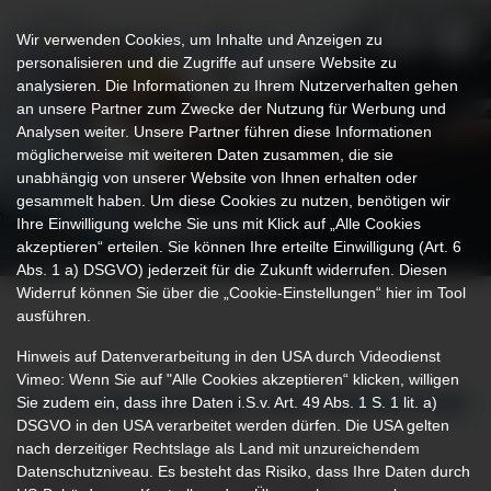
Wir verwenden Cookies, um Inhalte und Anzeigen zu
personalisieren und die Zugriffe auf unsere Website zu
analysieren. Die Informationen zu Ihrem Nutzerverhalten gehen
an unsere Partner zum Zwecke der Nutzung für Werbung und
Analysen weiter. Unsere Partner führen diese Informationen
möglicherweise mit weiteren Daten zusammen, die sie
unabhängig von unserer Website von Ihnen erhalten oder
gesammelt haben. Um diese Cookies zu nutzen, benötigen wir
Ihre Einwilligung welche Sie uns mit Klick auf „Alle Cookies
akzeptieren“ erteilen. Sie können Ihre erteilte Einwilligung (Art. 6
Abs. 1 a) DSGVO) jederzeit für die Zukunft widerrufen. Diesen
Widerruf können Sie über die „Cookie-Einstellungen“ hier im Tool
ausführen.
Hinweis auf Datenverarbeitung in den USA durch Videodienst
Vimeo: Wenn Sie auf "Alle Cookies akzeptieren“ klicken, willigen
Sie zudem ein, dass ihre Daten i.S.v. Art. 49 Abs. 1 S. 1 lit. a)
14. ALLGÄUER HERZ- UND GEFÄSSTAGE
DSGVO in den USA verarbeitet werden dürfen. Die USA gelten
nach derzeitiger Rechtslage als Land mit unzureichendem
04.02.2026
Datenschutzniveau. Es besteht das Risiko, dass Ihre Daten durch
Patiententag zu Durchblutungsstörungen,