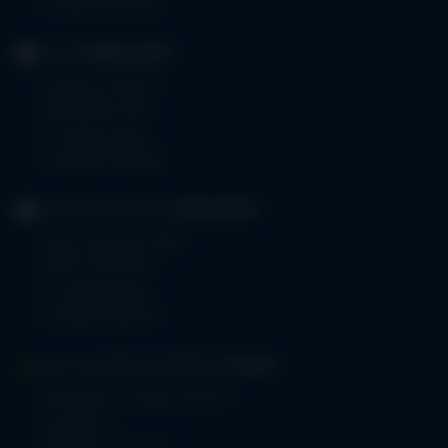
Fax 0831 530-3533
KLINIK
OBERSTDORF
Trettachstraße 16
87561 Oberstdorf
Tel.
08322 703-0
Fax 08322 703-402
GERIATRIE-KLINIKEN
SONTHOFEN
Prinz-Luitpold-Straße 1
87527 Sonthofen
Tel.
08321 804-0
Fax 08321 804-119
MVZ-FACHPRAXENVERBUND
ALLGÄU
Klinikverbund Allgäu gGmbH
Im Stillen 2
87509 Immenstadt