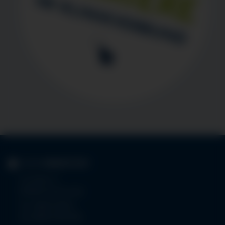
KLINIK
IMMENSTADT
Im Stillen 3
87509 Immenstadt
Tel.
08323 910-0
Fax 08323 910-350