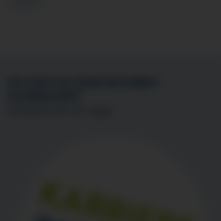
Zurück
SIE SIND AN EINER MITARBEIT
INTERESSIERT?
BEWERBEN SIE SICH
HIER
!