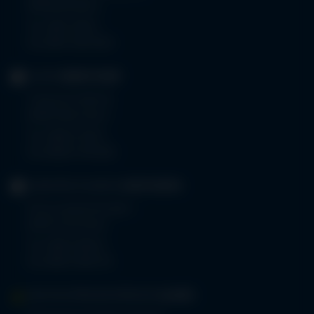
87439 Kempten
Tel.
0831 530-0
Fax 0831 530-3533
KLINIK
OBERSTDORF
Trettachstraße 16
87561 Oberstdorf
Tel.
08322 703-0
Fax 08322 703-402
GERIATRIE-KLINIKEN
SONTHOFEN
Prinz-Luitpold-Straße 1
87527 Sonthofen
Tel.
08321 804-0
Fax 08321 804-119
MVZ-FACHPRAXENVERBUND
ALLGÄU