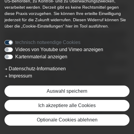
US-Behörden, zu Kontroll- und zu Überwachungszwecken,
verarbeitet werden. Derzeit gibt es keine Rechtsmittel gegen
Die Klinik für Pneumologie, Thoraxonkologie, Schlaf- und
diese Praxis vorzugehen. Sie können Ihre erteilte Einwilligung
Beatmungsmedizin im Klinikverbund Allgäu ist an den
jederzeit für die Zukunft widerrufen. Diesen Widerruf können Sie
beiden Standorten Immenstadt und Kempten vertreten.
über die „Cookie-Einstellungen“ hier im Tool ausführen.
Sie bietet für alle Patienten zentral im Allgäu das gesamte
Spektrum pneumologischer Diagnostik und Therapie an,
technisch notwendige Cookies
wobei ist die lungenfachärztliche Notfallversorgung für die
Videos von Youtube und Vimeo anzeigen
Region an 365 Tagen im Jahr gewährleistet ist. Das
Kartenmaterial anzeigen
Expertenteam kann - dank modernster Ausstattung an den
Datenschutz-Informationen
Standorten - die Diagnose und Behandlung aller
Impressum
Erkrankungen der Lunge interdisziplinär, hochspezialisiert
und auf höchstem fachlichen und apparativ-technischem
Auswahl speichern
Niveau anbieten.
Die Klinik wurde 2014 von Chefarzt Professor Dr. med.
Ich akzeptiere alle Cookies
Christian Schumann gegründet und wird seither von ihm
geleitet.
Optionale Cookies ablehnen