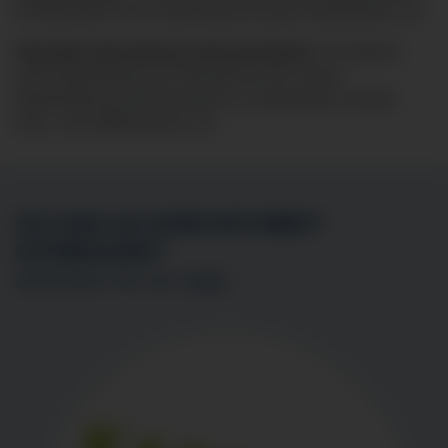
(18 Monate) für die Zusatzbezeichnung Schlafmedizin vor.
Spezielle internistische Intensivmedizin:
Es liegt die
volle Weiterbildung (24 Monate) für die Zusatz-
Weiterbildung Intensivmedizin in Kooperation mit dem
Herz- und Gefäßzentrum vor
SIE SIND AN EINER MITARBEIT
INTERESSIERT?
BEWERBEN SIE SICH
HIER
!