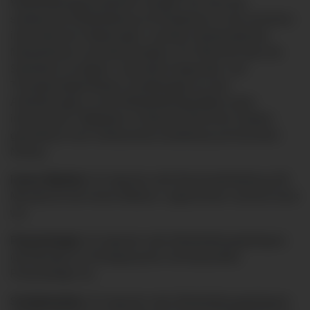
Weiterbildungsassistent/in erhalten Sie eine klar
strukturierte Weiterbildung mit Rotationen in die einzelnen
internistischen Abteilungen, zentrale interdisziplinäre
Notaufnahme und Intensivstation. Ein Wechsel über die
Standorte ist möglich. Spezielle Diagnostik- und
Therapiemöglichkeiten (unabhängig von den
Anforderungen an die Weiterbildungsstätte) sowie
interessante Tätigkeiten im Bereich klinischer Studien
garantieren eine umfassende Ausbildung auf höchstem
Niveau.
Innere Medizin:
Es liegt die volle Basisweiterbildung (36
Monate) für die Innere Medizin, sogenannter common-trunk
vor.
Pneumologie:
Es liegt die volle Weiterbildungsbefugnis
(36 Monate) zur Erlangung des Schwerpunktes
Pneumologie vor.
Schlafmedizin:
Es liegt die volle Weiterbildungsbefugnis