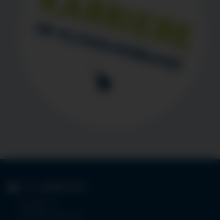
KLINIK
IMMENSTADT
Im Stillen 3
87509 Immenstadt