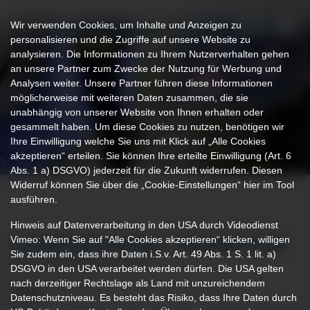
Wir verwenden Cookies, um Inhalte und Anzeigen zu
personalisieren und die Zugriffe auf unsere Website zu
analysieren. Die Informationen zu Ihrem Nutzerverhalten gehen
an unsere Partner zum Zwecke der Nutzung für Werbung und
Analysen weiter. Unsere Partner führen diese Informationen
möglicherweise mit weiteren Daten zusammen, die sie
unabhängig von unserer Website von Ihnen erhalten oder
gesammelt haben. Um diese Cookies zu nutzen, benötigen wir
Ihre Einwilligung welche Sie uns mit Klick auf „Alle Cookies
akzeptieren“ erteilen. Sie können Ihre erteilte Einwilligung (Art. 6
Abs. 1 a) DSGVO) jederzeit für die Zukunft widerrufen. Diesen
Widerruf können Sie über die „Cookie-Einstellungen“ hier im Tool
ausführen.
Hinweis auf Datenverarbeitung in den USA durch Videodienst
Vimeo: Wenn Sie auf "Alle Cookies akzeptieren“ klicken, willigen
LUNGENHEILKUNDE / PNEUMOLOGIE
Sie zudem ein, dass ihre Daten i.S.v. Art. 49 Abs. 1 S. 1 lit. a)
IM KLINIKVERBUND ALLGÄU
DSGVO in den USA verarbeitet werden dürfen. Die USA gelten
nach derzeitiger Rechtslage als Land mit unzureichendem
Datenschutzniveau. Es besteht das Risiko, dass Ihre Daten durch