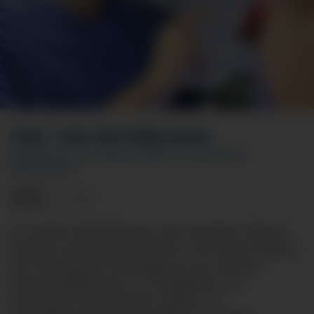
FORT- UND WEITERBILDUNG
INNERHALB DES KLINIKUM KEMPTEN UND KLINIK
IMMENSTADT
Die ärztliche Weiterbildung an den Standorten Klinikum
Kempten und Klinik Immenstadt ist in der Inneren Medizin,
dem Schwerpunkt Pneumologie als auch diversen
Zusatzweiterbildungen u.a. Schlafmedizin und
internistische Intensivmedizin möglich. Als