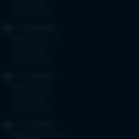
Tel.
08323 910-0
Fax 08323 910-350
KLINIK
MINDELHEIM
Bad Wörishoferstr. 44
87719 Mindelheim
Tel.
08261 797-0
Fax 08261 797-7160
KLINIK
OTTOBEUREN
Memminger Str. 31
87724 Ottobeuren
Tel.
08332 792-0
Fax 08332 792-5416
KLINIKUM
KEMPTEN
Robert-Weixler-Straße 50