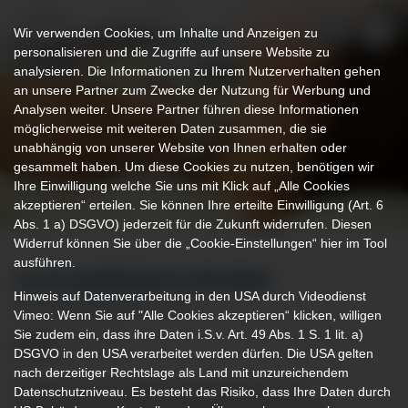
Wir verwenden Cookies, um Inhalte und Anzeigen zu
personalisieren und die Zugriffe auf unsere Website zu
analysieren. Die Informationen zu Ihrem Nutzerverhalten gehen
an unsere Partner zum Zwecke der Nutzung für Werbung und
Analysen weiter. Unsere Partner führen diese Informationen
möglicherweise mit weiteren Daten zusammen, die sie
unabhängig von unserer Website von Ihnen erhalten oder
gesammelt haben. Um diese Cookies zu nutzen, benötigen wir
Ihre Einwilligung welche Sie uns mit Klick auf „Alle Cookies
akzeptieren“ erteilen. Sie können Ihre erteilte Einwilligung (Art. 6
Abs. 1 a) DSGVO) jederzeit für die Zukunft widerrufen. Diesen
Widerruf können Sie über die „Cookie-Einstellungen“ hier im Tool
ausführen.
SCHILDDRÜSENCHIRURGIE
Hinweis auf Datenverarbeitung in den USA durch Videodienst
IM KLINIKVERBUND ALLGÄU
Vimeo: Wenn Sie auf "Alle Cookies akzeptieren“ klicken, willigen
Sie zudem ein, dass ihre Daten i.S.v. Art. 49 Abs. 1 S. 1 lit. a)
DSGVO in den USA verarbeitet werden dürfen. Die USA gelten
nach derzeitiger Rechtslage als Land mit unzureichendem
So groß wie eine Walnuss und geformt wie ein
Datenschutzniveau. Es besteht das Risiko, dass Ihre Daten durch