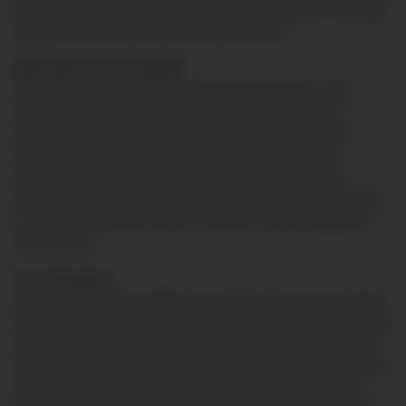
Schilddrüse durch. Dabei wird nochmals die genaue Lage
der Schilddrüsenveränderungen überprüft.
Minimalinvasive Eingriffe
Eine besonders schonende Operationstechnik ist die
sogenannte MIVAT-Technik. Diese minimalinvasive
Operation wird mit einem besonders kleinen Schnitt
(maximal 2,5 cm) am Hals durchgeführt. Die MIVAT-
Technik eignet sich für Schilddrüsen, die nicht stark
vergrößert sind und bei denen die Knoten nicht größer als
3 cm sind. Wir bieten dieses Verfahren allen geeigneten
Patienten an.
Ihre Sicherheit
Alle Schilddrüseneingriffe werden im Klinikverbund Allgäu
unter Einhaltung hoher Sicherheitsstandards entsprechend
den aktuellen Leitlinien durchgeführt. Sie werden bei uns
nur von langjährig in der Schilddrüsenchirurgie erfahrenen
Fachärzten operiert und von einem kompetenten Team