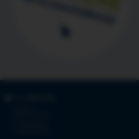
KLINIK
IMMENSTADT
Im Stillen 3
87509 Immenstadt
Tel.
08323 910-0
Fax 08323 910-350