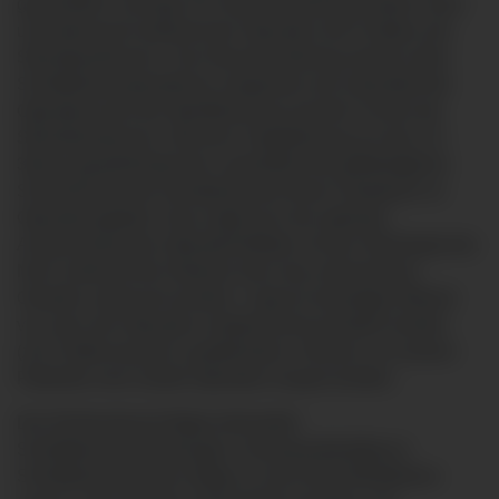
ganzheitlich versorgt. Ein Neuromonitoring-System misst
und überwacht während der Operation die Funktion der
Stimmbandnerven. Das Neuromonitoring wird bei allen
Schilddrüsenoperationen eingesetzt und unterstützt die
Operateure bei der Identifizierung und dem Schutz der
Stimmbandnerven. Mit einer Vergrößerung um das 2,5-
3fache gewährleistet die Lupenbrille die größtmögliche
Sicherheit bei der Darstellung der feinen Strukturen im
Operationsgebiet. Dazu trägt auch die optimale
Ausleuchtung des Operationsfeldes mit der Stirnlampe bei.
Noch während der Narkose kann das entnommene
Gewebe untersucht werden. Liegt ein bösartiger Befund
vor, kann die Operation entsprechend erweitert werden
(z.B. Entfernung der Lymphknoten). Oft kann so unseren
Patienten eine zweite Operation erspart werden.
Der Klinikverbund Allgäu behandelt
Schilddrüsenerkrankungen schwerpunktmäßig im
Schilddrüsenzentrum Allgäu an der Klinik Mindelheim