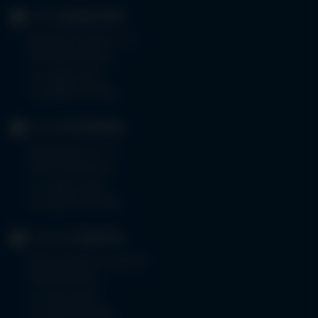
KLINIK
MINDELHEIM
Bad Wörishoferstr. 44
87719 Mindelheim
Tel.
08261 797-0
Fax 08261 797-7160
KLINIK
OTTOBEUREN
Memminger Str. 31
87724 Ottobeuren
Tel.
08332 792-0
Fax 08332 792-5416
KLINIKUM
KEMPTEN
Robert-Weixler-Straße 50
87439 Kempten
Tel.
0831 530-0
Fax 0831 530-3533