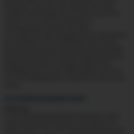
Belastung), ist fast immer eine Operation notwendig.
Gutartige Veränderungen (Struma, Kropf) werden dann
operiert, wenn es durch das Wachstum zu
Verdrängungserscheinungen mit Luftnot,
Schluckstörungen oder Druckgefühl kommt. Erkrankungen
der Schilddrüse mit einer Überfunktion (heiße Knoten,
disseminierte Autonomie) oder Autoimmunerkrankungen
(M. Basedow) können bei starkem Größenwachstum, bei
erfolgloser konservativer Therapie (medikamentös,
Radiojodtherapie), raschem Wiederauftreten oder wenn
z.B. eine Radiojodtherapie nicht gewünscht wird, operiert
werden.
SCHILDDRÜSENOPERATIONEN
Ultraschall
Um das Operationsausmaß genau festzulegen, führen
unsere operierenden Fachärzte vor der Operation bei
jedem Patienten erneut eine Ultraschalluntersuchung der