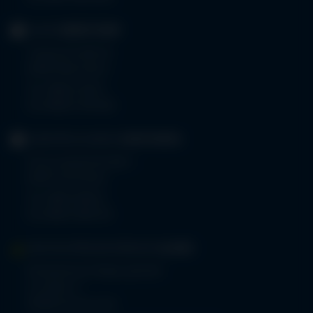
KLINIK
OBERSTDORF
Trettachstraße 16
87561 Oberstdorf
Tel.
08322 703-0
Fax 08322 703-402
GERIATRIE-KLINIKEN
SONTHOFEN
Prinz-Luitpold-Straße 1
87527 Sonthofen
Tel.
08321 804-0
Fax 08321 804-119
MVZ-FACHPRAXENVERBUND
ALLGÄU
Klinikverbund Allgäu gGmbH
Im Stillen 2
87509 Immenstadt