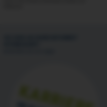
sowie in den Kliniken Immenstadt, Kempten und
Ottobeuren.
SIE SIND AN EINER MITARBEIT
INTERESSIERT?
BEWERBEN SIE SICH
HIER
!