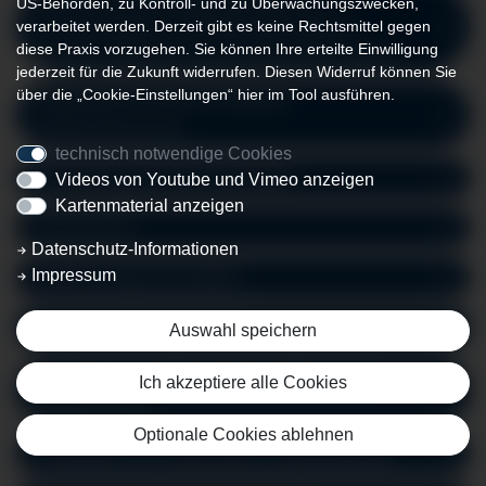
US-Behörden, zu Kontroll- und zu Überwachungszwecken,
Beinschlagadern („Schaufensterkrankheit“,
verarbeitet werden. Derzeit gibt es keine Rechtsmittel gegen
diese Praxis vorzugehen. Sie können Ihre erteilte Einwilligung
periphere arterielle Verschlusskrankheit, paVK)
jederzeit für die Zukunft widerrufen. Diesen Widerruf können Sie
über die „Cookie-Einstellungen“ hier im Tool ausführen.
Aufweitung der Bauchschlagader
(Aortenaneurysma)
technisch notwendige Cookies
Behandlung chronischer Wunden
Videos von Youtube und Vimeo anzeigen
Kartenmaterial anzeigen
Dialyseshunt
Datenschutz-Informationen
Impressum
Gefäßchirurgische Notfälle
Krampfaderleiden (Varizen)
Auswahl speichern
Lysetherapie (medikamentöse Auflösung von
Ich akzeptiere alle Cookies
Blutgerinnseln)
Optionale Cookies ablehnen
Portsysteme zur intravenösen Langzeittherapie