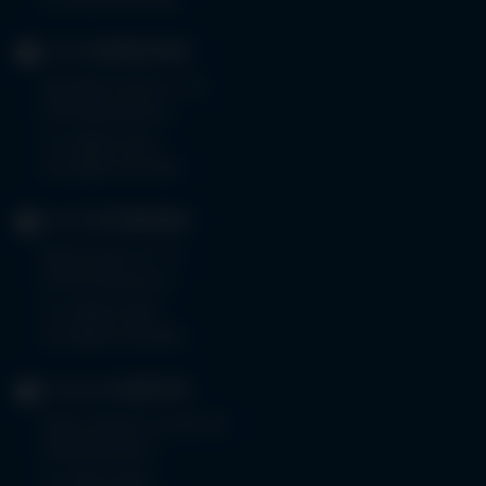
Fax 08323 910-350
KLINIK
MINDELHEIM
Bad Wörishoferstr. 44
87719 Mindelheim
Tel.
08261 797-0
Fax 08261 797-7160
KLINIK
OTTOBEUREN
Memminger Str. 31
87724 Ottobeuren
Tel.
08332 792-0
Fax 08332 792-5416
KLINIKUM
KEMPTEN
Robert-Weixler-Straße 50
87439 Kempten
Tel.
0831 530-0