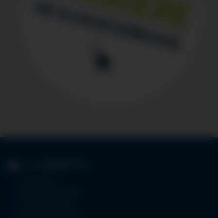
KLINIK
IMMENSTADT
Im Stillen 3
87509 Immenstadt
Tel.
08323 910-0