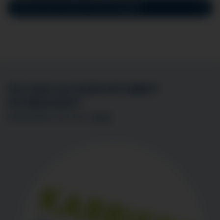
Stenose der inneren Halsschlagader
SIE SIND AN EINER MITARBEIT
INTERESSIERT?
BEWERBEN SIE SICH
HIER
!