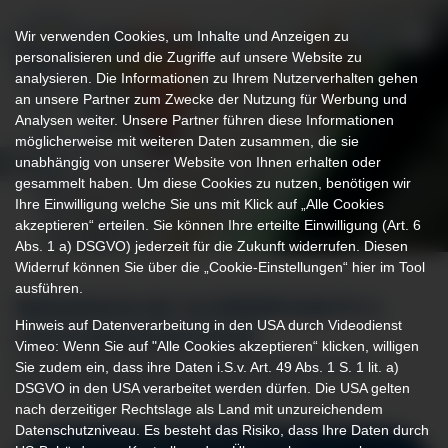
Wir verwenden Cookies, um Inhalte und Anzeigen zu
personalisieren und die Zugriffe auf unsere Website zu
analysieren. Die Informationen zu Ihrem Nutzerverhalten gehen
an unsere Partner zum Zwecke der Nutzung für Werbung und
Analysen weiter. Unsere Partner führen diese Informationen
möglicherweise mit weiteren Daten zusammen, die sie
unabhängig von unserer Website von Ihnen erhalten oder
gesammelt haben. Um diese Cookies zu nutzen, benötigen wir
Ihre Einwilligung welche Sie uns mit Klick auf „Alle Cookies
akzeptieren“ erteilen. Sie können Ihre erteilte Einwilligung (Art. 6
Abs. 1 a) DSGVO) jederzeit für die Zukunft widerrufen. Diesen
Widerruf können Sie über die „Cookie-Einstellungen“ hier im Tool
ausführen.
MEDIZINISCHE SCHWERPUNKTE &
Hinweis auf Datenverarbeitung in den USA durch Videodienst
LEISTUNGSSPEKTRUM
Vimeo: Wenn Sie auf "Alle Cookies akzeptieren“ klicken, willigen
Sie zudem ein, dass ihre Daten i.S.v. Art. 49 Abs. 1 S. 1 lit. a)
DER GEFÄSSMEDIZIN UND DER ENDOVASKULÄREN C
DSGVO in den USA verarbeitet werden dürfen. Die USA gelten
HIRURGIE AN DER KLINIK MINDELHEIM
nach derzeitiger Rechtslage als Land mit unzureichendem
Datenschutzniveau. Es besteht das Risiko, dass Ihre Daten durch
Arterielle Durchblutungsstörungen der