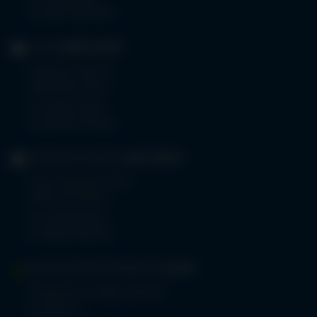
Fax 0831 530-3533
KLINIK
OBERSTDORF
Trettachstraße 16
87561 Oberstdorf
Tel.
08322 703-0
Fax 08322 703-402
GERIATRIE-KLINIKEN
SONTHOFEN
Prinz-Luitpold-Straße 1
87527 Sonthofen
Tel.
08321 804-0
Fax 08321 804-119
MVZ-FACHPRAXENVERBUND
ALLGÄU
Klinikverbund Allgäu gGmbH
Im Stillen 2