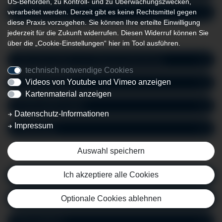
US-Behörden, zu Kontroll- und zu Überwachungszwecken,
verarbeitet werden. Derzeit gibt es keine Rechtsmittel gegen
Perinatalzentrum
diese Praxis vorzugehen. Sie können Ihre erteilte Einwilligung
jederzeit für die Zukunft widerrufen. Diesen Widerruf können Sie
über die „Cookie-Einstellungen“ hier im Tool ausführen.
Alternativmedizin zur Geburtsvorbereitung
technisch notwendige Cookies
Videos von Youtube und Vimeo anzeigen
Geburtsplanung
Kartenmaterial anzeigen
Kreißsaalführungen
Datenschutz-Informationen
Impressum
Entbindung
Auswahl speichern
Ich akzeptiere alle Cookies
Schmerzlinderung während der Geburt
Optionale Cookies ablehnen
Kaiserschnitt
Wassergeburt