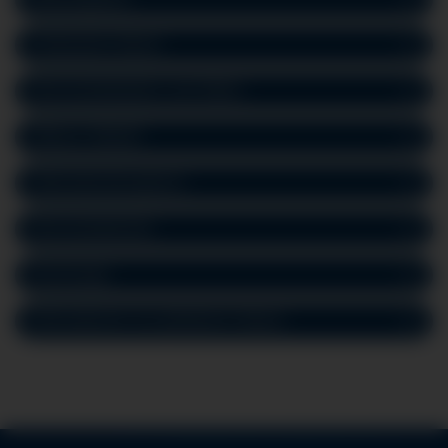
Ambulante Geburt
Wochenbettstation und Stillen
Offener Stilltreff
Stillvorbereitungskurs
Wochenbettvisite
Nachsorge
Informationen zur palliativen Geburt