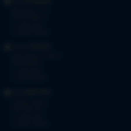
KLINIK
OTTOBEUREN
Memminger Str. 31
87724 Ottobeuren
Tel.
08332 792-0
Fax 08332 792-5416
KLINIKUM
KEMPTEN
Robert-Weixler-Straße 50
87439 Kempten
Tel.
0831 530-0
Fax 0831 530-3533
KLINIK
OBERSTDORF
Trettachstraße 16
87561 Oberstdorf
Tel.
08322 703-0
Fax 08322 703-402