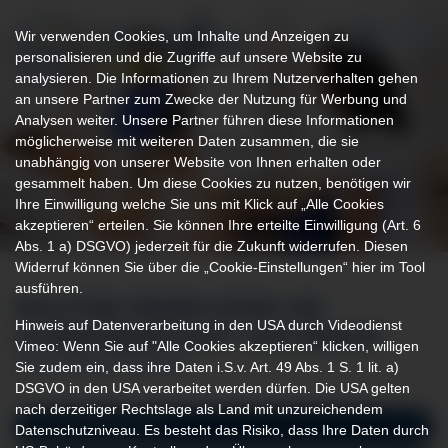
Wir verwenden Cookies, um Inhalte und Anzeigen zu
personalisieren und die Zugriffe auf unsere Website zu
analysieren. Die Informationen zu Ihrem Nutzerverhalten gehen
an unsere Partner zum Zwecke der Nutzung für Werbung und
Analysen weiter. Unsere Partner führen diese Informationen
möglicherweise mit weiteren Daten zusammen, die sie
unabhängig von unserer Website von Ihnen erhalten oder
gesammelt haben. Um diese Cookies zu nutzen, benötigen wir
Ihre Einwilligung welche Sie uns mit Klick auf „Alle Cookies
akzeptieren“ erteilen. Sie können Ihre erteilte Einwilligung (Art. 6
Abs. 1 a) DSGVO) jederzeit für die Zukunft widerrufen. Diesen
Widerruf können Sie über die „Cookie-Einstellungen“ hier im Tool
ausführen.
WICHTIGE FRAGEN RUND UM
Hinweis auf Datenverarbeitung in den USA durch Videodienst
SCHWANGERSCHAFT UND GEBURT
Vimeo: Wenn Sie auf "Alle Cookies akzeptieren“ klicken, willigen
Sie zudem ein, dass ihre Daten i.S.v. Art. 49 Abs. 1 S. 1 lit. a)
AM KLINIKUM KEMPTEN
DSGVO in den USA verarbeitet werden dürfen. Die USA gelten
nach derzeitiger Rechtslage als Land mit unzureichendem
Pränataldiagnostik
Datenschutzniveau. Es besteht das Risiko, dass Ihre Daten durch