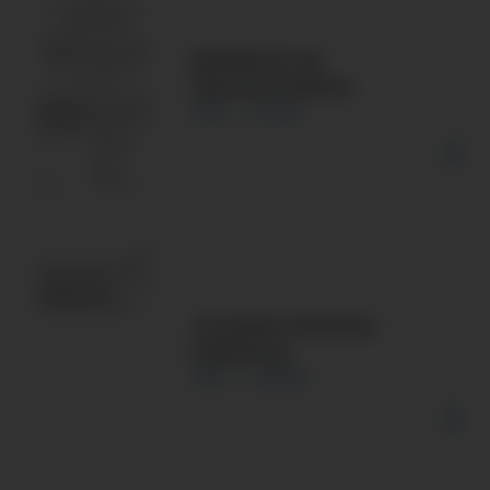
Merkblatt für die
Geburtsanmeldung
PDF
57 KB
Checkliste Ambulamte
Entbindung
PDF
145 KB