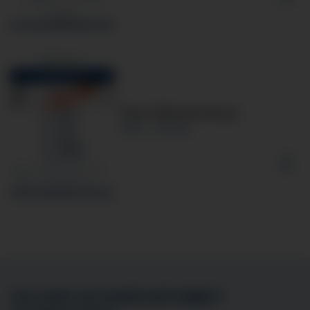
Flyer Stillvorbereitung
PDF
64 KB
SIE SIND AN EINER MITARBEIT