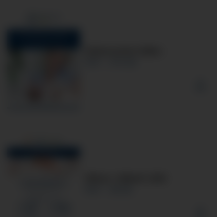
Infobroschüre Stillen
PDF
875 KB
Offener_Stilltreff_2026
PDF
86 KB