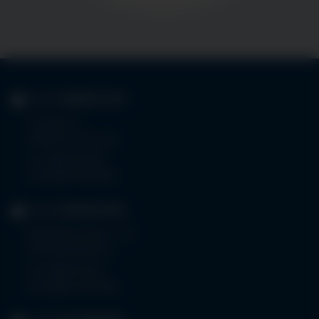
KLINIK
IMMENSTADT
Im Stillen 3
87509 Immenstadt
Tel.
08323 910-0
Fax 08323 910-350
KLINIK
MINDELHEIM
Bad Wörishoferstr. 44
87719 Mindelheim
Tel.
08261 797-0
Fax 08261 797-7160