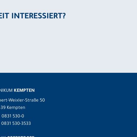
EIT INTERESSIERT?
INIKUM
KEMPTEN
ert-Weixler-Straße 50
439 Kempten
.
0831 530-0
 0831 530-3533