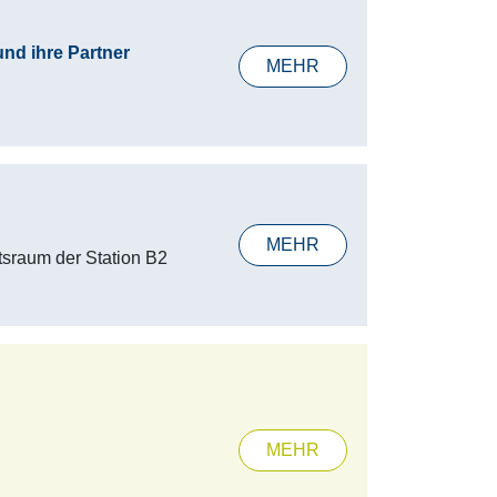
nd ihre Partner
MEHR
MEHR
tsraum der Station B2
MEHR