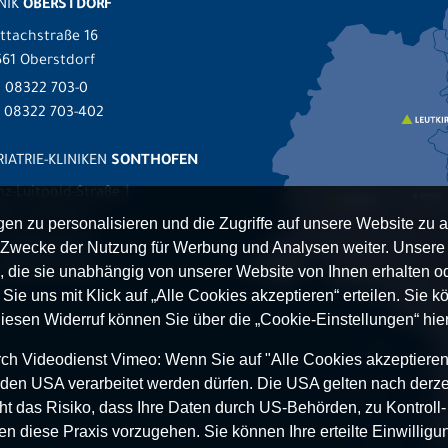
NIK
OBERSTDORF
ttachstraße 16
61 Oberstdorf
.
08322 703-0
x 08322 703-402
IATRIE-KLINIKEN
SONTHOFEN
nz-Luitpold-Straße 1
527 Sonthofen
n zu personalisieren und die Zugriffe auf unsere Website zu a
.
08321 804-0
Zwecke der Nutzung für Werbung und Analysen weiter. Unsere P
 08321 804-119
 die sie unabhängig von unserer Website von Ihnen erhalten 
ie uns mit Klick auf „Alle Cookies akzeptieren“ erteilen. Sie kön
Diesen Widerruf können Sie über die „Cookie-Einstellungen“ hier
h Videodienst Vimeo: Wenn Sie auf "Alle Cookies akzeptieren“ 
 in den USA verarbeitet werden dürfen. Die USA gelten nach derze
t das Risiko, dass Ihre Daten durch US-Behörden, zu Kontroll
en diese Praxis vorzugehen. Sie können Ihre erteilte Einwilligun