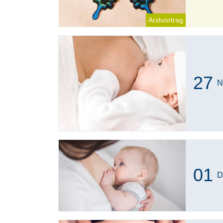
Arztvortrag
27
N
01
D