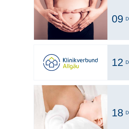
09
D
12
D
18
D