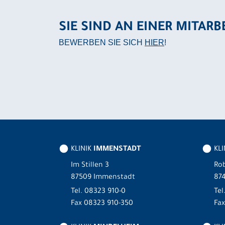
SIE SIND AN EINER MITARB
BEWERBEN SIE SICH
HIER
!
KLINIK
IMMENSTADT
KL
Im Stillen 3
Rob
87509 Immenstadt
87
Tel.
08323 910-0
Tel
Fax 08323 910-350
Fax