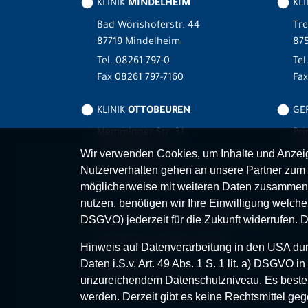
KLINIK
MINDELHEIM
KLI
Bad Wörishoferstr. 44
Tre
87719 Mindelheim
875
Tel.
08261 797-0
Tel
Fax 08261 797-7160
Fa
KLINIK
OTTOBEUREN
GER
Memminger Str. 31
Pri
87724 Ottobeuren
87
Wir verwenden Cookies, um Inhalte und Anzeige
Tel.
08332 792-0
Tel
Nutzerverhalten gehen an unsere Partner zum 
Fax 08332 792-5416
Fax
möglicherweise mit weiteren Daten zusammen,
nutzen, benötigen wir Ihre Einwilligung welche S
MVZ-FACHPRAXENVERBUND
ALLGÄU
DSGVO) jederzeit für die Zukunft widerrufen. 
Klinikverbund Allgäu gGmbH
Hinweis auf Datenverarbeitung in den USA durc
Im Stillen 2
Daten i.S.v. Art. 49 Abs. 1 S. 1 lit. a) DSGVO
87509 Immenstadt
unzureichendem Datenschutzniveau. Es besteh
www.mvz-fachpraxenverbund-allgaeu.de
werden. Derzeit gibt es keine Rechtsmittel geg