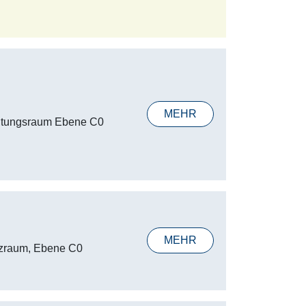
MEHR
altungsraum Ebene C0
MEHR
zraum, Ebene C0