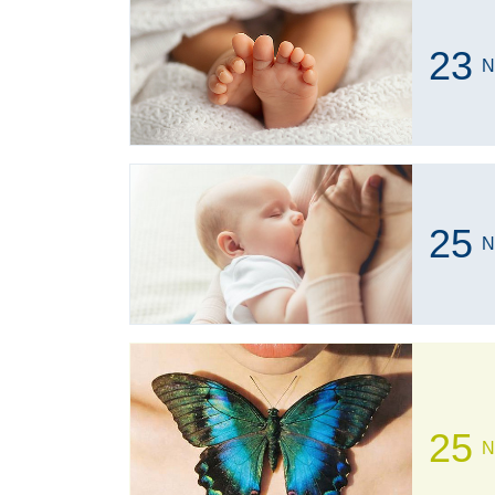
23
N
25
N
25
N