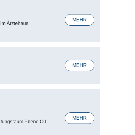
MEHR
 im Ärztehaus
MEHR
MEHR
altungsraum Ebene C0