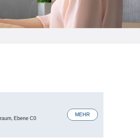
MEHR
zraum, Ebene C0