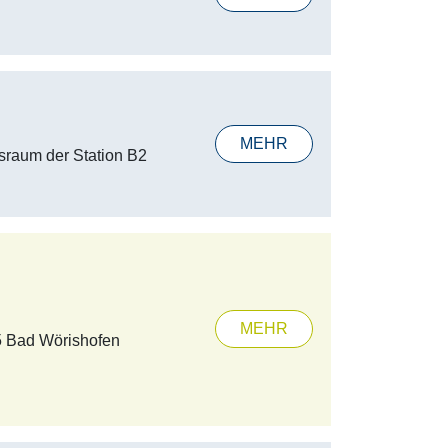
MEHR
tsraum der Station B2
MEHR
5 Bad Wörishofen