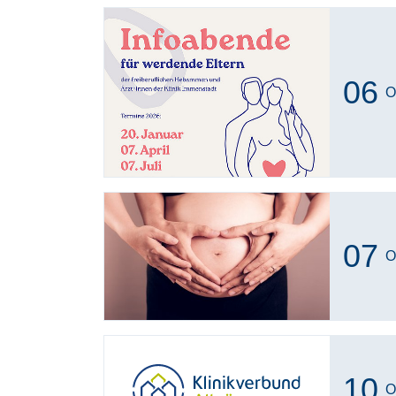
06
O
07
O
10
O