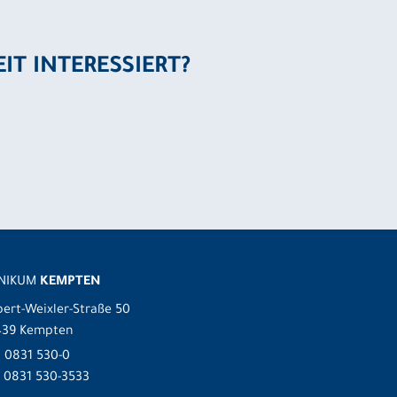
EIT INTERESSIERT?
INIKUM
KEMPTEN
ert-Weixler-Straße 50
439 Kempten
.
0831 530-0
 0831 530-3533