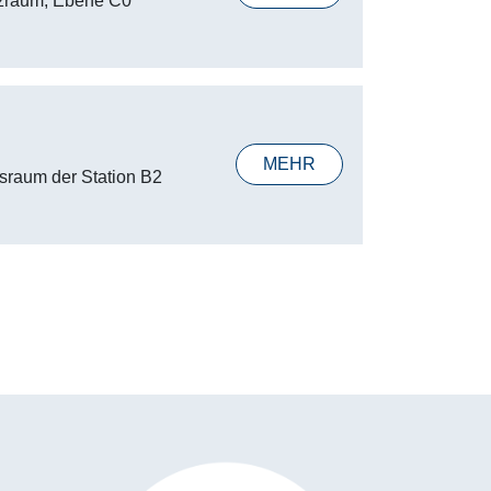
zraum, Ebene C0
MEHR
tsraum der Station B2