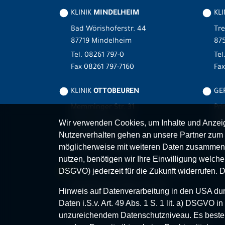
KLINIK
MINDELHEIM
KLI
Bad Wörishoferstr. 44
Tre
87719 Mindelheim
875
Tel.
08261 797-0
Tel
Fax 08261 797-7160
Fa
KLINIK
OTTOBEUREN
GER
Memminger Str. 31
Pri
87724 Ottobeuren
87
Wir verwenden Cookies, um Inhalte und Anzeige
Tel.
08332 792-0
Tel
Nutzerverhalten gehen an unsere Partner zum 
Fax 08332 792-5416
Fax
möglicherweise mit weiteren Daten zusammen,
nutzen, benötigen wir Ihre Einwilligung welche S
MVZ-FACHPRAXENVERBUND
ALLGÄU
DSGVO) jederzeit für die Zukunft widerrufen. 
Klinikverbund Allgäu gGmbH
Hinweis auf Datenverarbeitung in den USA durc
Im Stillen 2
Daten i.S.v. Art. 49 Abs. 1 S. 1 lit. a) DSGVO
87509 Immenstadt
unzureichendem Datenschutzniveau. Es besteh
www.mvz-fachpraxenverbund-allgaeu.de