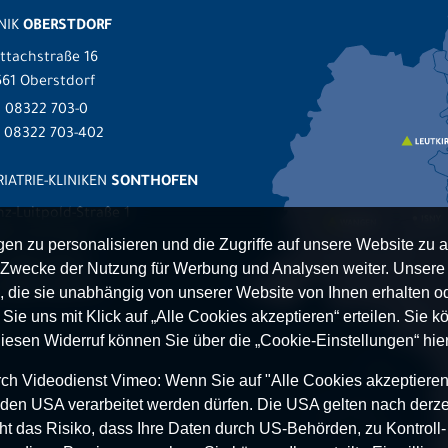
NIK
OBERSTDORF
ttachstraße 16
61 Oberstdorf
.
08322 703-0
x 08322 703-402
IATRIE-KLINIKEN
SONTHOFEN
nz-Luitpold-Straße 1
527 Sonthofen
n zu personalisieren und die Zugriffe auf unsere Website zu a
.
08321 804-0
Zwecke der Nutzung für Werbung und Analysen weiter. Unsere P
 08321 804-119
 die sie unabhängig von unserer Website von Ihnen erhalten 
ie uns mit Klick auf „Alle Cookies akzeptieren“ erteilen. Sie kön
Diesen Widerruf können Sie über die „Cookie-Einstellungen“ hier
h Videodienst Vimeo: Wenn Sie auf "Alle Cookies akzeptieren“ 
 in den USA verarbeitet werden dürfen. Die USA gelten nach derze
t das Risiko, dass Ihre Daten durch US-Behörden, zu Kontroll