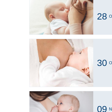
28
O
30
O
09
N