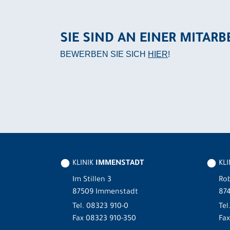
SIE SIND AN EINER MITARB
BEWERBEN SIE SICH
HIER
!
KLINIK
IMMENSTADT
KL
Im Stillen 3
Rob
87509 Immenstadt
87
Tel.
08323 910-0
Tel
Fax 08323 910-350
Fax