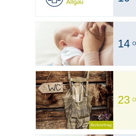
14
O
23
O
Arztvortrag