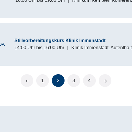
16:00 Uhr
bis
19:00 Uhr
|
Klinikum Kempten Konferen
Stillvorbereitungskurs Klinik Immenstadt
ov.
14:00 Uhr
bis
16:00 Uhr
|
Klinik Immenstadt, Aufenthal
vorherige
1
2
3
4
nächste