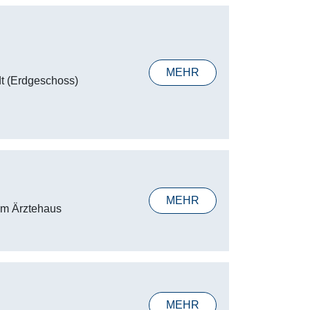
MEHR
t (Erdgeschoss)
MEHR
im Ärztehaus
MEHR