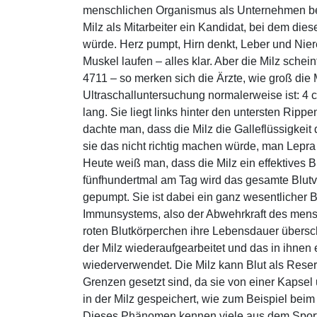
menschlichen Organismus als Unternehmen bet
Milz als Mitarbeiter ein Kandidat, bei dem die
würde. Herz pumpt, Hirn denkt, Leber und Nie
Muskel laufen – alles klar. Aber die Milz schein
4711 – so merken sich die Ärzte, wie groß die M
Ultraschalluntersuchung normalerweise ist: 4 c
lang. Sie liegt links hinter den untersten Rippen
dachte man, dass die Milz die Galleflüssigkeit
sie das nicht richtig machen würde, man Lepr
Heute weiß man, dass die Milz ein effektives Bl
fünfhundertmal am Tag wird das gesamte Blutv
gepumpt. Sie ist dabei ein ganz wesentlicher 
Immunsystems, also der Abwehrkraft des mens
roten Blutkörperchen ihre Lebensdauer übersch
der Milz wiederaufgearbeitet und das in ihnen
wiederverwendet. Die Milz kann Blut als Reser
Grenzen gesetzt sind, da sie von einer Kapsel 
in der Milz gespeichert, wie zum Beispiel beim
Dieses Phänomen kennen viele aus dem Sportu