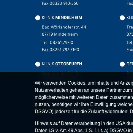
Fax 08323 910-350
Fax
KLINIK
MINDELHEIM
KLI
Bad Wörishoferstr. 44
Tre
87719 Mindelheim
875
Tel.
08261 797-0
Tel
Fax 08261 797-7160
Fa
KLINIK
OTTOBEUREN
GER
Memminger Str. 31
Pri
87724 Ottobeuren
87
Wir verwenden Cookies, um Inhalte und Anzeige
Tel.
08332 792-0
Tel
Nutzerverhalten gehen an unsere Partner zum 
Fax 08332 792-5416
Fax
möglicherweise mit weiteren Daten zusammen,
nutzen, benötigen wir Ihre Einwilligung welche S
MVZ-FACHPRAXENVERBUND
ALLGÄU
DSGVO) jederzeit für die Zukunft widerrufen. 
Klinikverbund Allgäu gGmbH
Hinweis auf Datenverarbeitung in den USA durc
Im Stillen 2
Daten i.S.v. Art. 49 Abs. 1 S. 1 lit. a) DSGVO