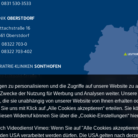
 0831 530-3533
NIK
OBERSTDORF
ttachstraße 16
61 Oberstdorf
.
08322 703-0
x 08322 703-402
IATRIE-KLINIKEN
SONTHOFEN
nz-Luitpold-Straße 1
527 Sonthofen
n zu personalisieren und die Zugriffe auf unsere Website zu a
.
08321 804-0
Zwecke der Nutzung für Werbung und Analysen weiter. Unsere P
 08321 804-119
 die sie unabhängig von unserer Website von Ihnen erhalten 
ie uns mit Klick auf „Alle Cookies akzeptieren“ erteilen. Sie kön
Diesen Widerruf können Sie über die „Cookie-Einstellungen“ hier
h Videodienst Vimeo: Wenn Sie auf "Alle Cookies akzeptieren“ 
 in den USA verarbeitet werden dürfen. Die USA gelten nach derze