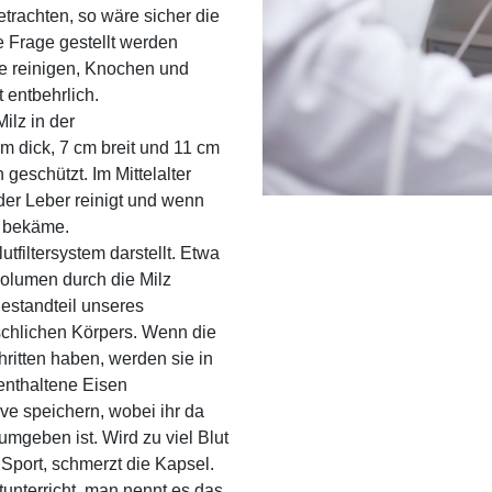
rachten, so wäre sicher die
se Frage gestellt werden
re reinigen, Knochen und
t entbehrlich.
ilz in der
m dick, 7 cm breit und 11 cm
 geschützt. Im Mittelalter
 der Leber reinigt und wenn
a bekäme.
utfiltersystem darstellt. Etwa
olumen durch die Milz
Bestandteil unseres
chlichen Körpers. Wenn die
ritten haben, werden sie in
 enthaltene Eisen
ve speichern, wobei ihr da
umgeben ist. Wird zu viel Blut
 Sport, schmerzt die Kapsel.
nterricht, man nennt es das