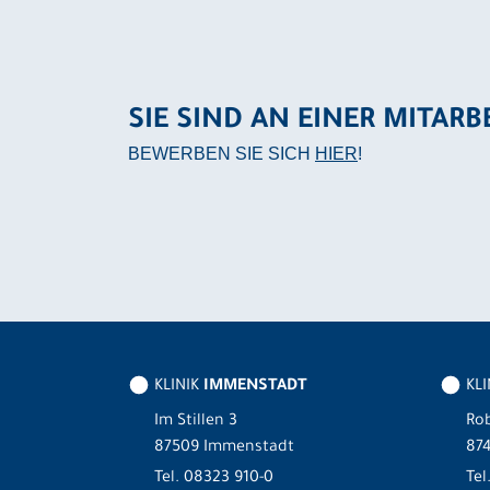
SIE SIND AN EINER MITARB
BEWERBEN SIE SICH
HIER
!
KLINIK
IMMENSTADT
KL
Im Stillen 3
Rob
87509 Immenstadt
87
Tel.
08323 910-0
Tel