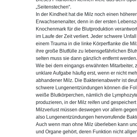
„Seitenstechen“.
In der Kindheit hat die Milz noch einen höheren
Erwachsenenalter, denn in der ersten Lebensz
Knochenmark für die Blutproduktion verantwort
im Laufe der Zeit verliert. Jeder schwere Unfall
einem Trauma in die linke Körperflanke die Milz
ihre große Blutfülle zu lebensgefährlichen Blu
selten muss sie dann gänzlich entfernt werden
Wie bei dem eingangs erwähnten Mitarbeiter, 
unklare Aufgabe häufig erst, wenn er nicht meh
abhandener Milz. Die Bakterienabwehr ist deutl
schwere Lungenentzündungen können die Folg
weiße Blutkörperchen, nämlich die Lymphozyte
produzieren, in der Milz reifen und gespeichert
Milzverlust müssen deswegen vor allem geg
also Lungenentzündungen hervorrufende Bakte
Auch wenn man ohne Milz überleben kann und 
und Organe gehört, deren Funktion nicht allge